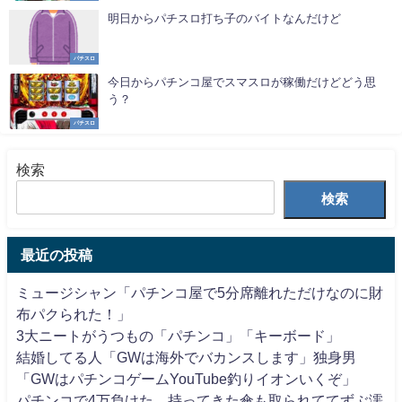
明日からパチスロ打ち子のバイトなんだけど
パチスロ
今日からパチンコ屋でスマスロが稼働だけどどう思
う？
パチスロ
検索
検索
最近の投稿
ミュージシャン「パチンコ屋で5分席離れただけなのに財
布パクられた！」
3大ニートがうつもの「パチンコ」「キーボード」
結婚してる人「GWは海外でバカンスします」独身男
「GWはパチンコゲームYouTube釣りイオンいくぞ」
パチンコで4万負けた、持ってきた傘も取られててずぶ濡