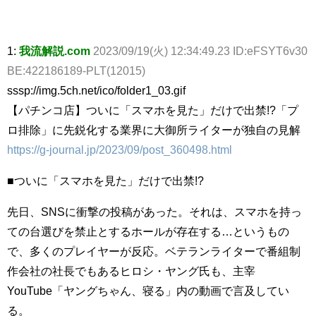
1:
我流解説.com
2023/09/19(火) 12:34:49.23 ID:eFSYT6v30
BE:422186189-PLT(12015)
sssp://img.5ch.net/ico/folder1_03.gif
【パチンコ店】ついに「スマホを見た」だけで出禁!?「プ
ロ排除」に先鋭化する業界に大御所ライターが独自の見解
https://g-journal.jp/2023/09/post_360498.html
■ついに「スマホを見た」だけで出禁!?
先日、SNSに衝撃の投稿があった。それは、スマホを持っ
ての台選びを禁止とするホールが存在する…というもの
で、多くのプレイヤーが反応。ベテランライターで番組制
作会社の社長でもあるヒロシ・ヤング氏も、主宰
YouTube「ヤングちゃん、寝る」内の動画で言及してい
る。