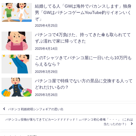
結婚してる人「GWは海外でバカンスします」独身
男「GWはパチンコゲームYouTube釣りイオンいく
ぞ」
2025年4月25日
パチンコで4万負けた、持ってきた傘も取られてて
ずぶ濡れで家に帰ってきた
2025年4月14日
このTシャツきてパチンコ屋に一日いたら10万円も
らえるなら？
2025年3月29日
パチンコ屋で特殊でない方の景品に交換する人って
どれだけいるの？
2025年3月26日
パチンコ 戦姫絶唱シンフォギアの思い出
パチンコ→役物が落ちてきてピカーンドドドドッド！→パチンコ初心者俺「・・・」（これは
当たったのか？）