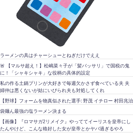
ラーメンの具はチャーシューとねぎだけでええ
🚨 【マルサ超え！】松嶋菜々子が「髪バッサリ」で国税の鬼
に！「シャキシャキ」な役柄の具体的設定
私の作る土鍋プリンが大好きで毎週欠かさず食べている夫 夫
婦仲は悪くないが姑にいびられ夫も対処してくれ
【野球】フォームを物真似された選手: 野茂 イチロー 村田兆治
袋麺ん最強の塩ラーメン決まる
【画像】『ロマサガ2リメイク』やっててイーリスを皇帝にし
たんやけど、こんな格好した女が皇帝とかヤバ過ぎるやろ