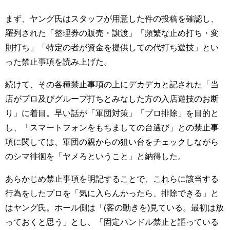
まず、ヤング氏はスタッフが用意した件の投稿を確認し、
羅列された「整理券の販売・譲渡」「頻繁な止め打ち・変
則打ち」「特定の者が資金を提供しての代打ち遊技」とい
った禁止事項を読み上げた。
続けて、その各種禁止事項の上にデカデカと記された「当
店がプロ及びグループ打ちとみなした方の入店遊技のお断
り」に着目。早い話が「軍団対策」「プロ排除」を目的と
し、「スマートフォンをもちましての台選び」との禁止事
項に関しては、軍団の親からの狙い台をチェックしながら
のシマ徘徊を「ヤメろということ」と納得した。
あらかじめ禁止事項を明記することで、これらに該当する
行為をしたプロを「気に入らんかったら、排除できる」と
はヤング氏。ホール側は「(客の動きを)見ている。最初は放
っておくと思う」とし、「固定ハンドル禁止と謳っている