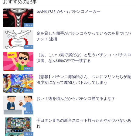
おすすめの記事
SANKYOとかいうパチンコメーカー
パチンコ
金を貸した相手がパチンコをやっているのを見つけパ
チン！ 逮捕
パチンコ
（あ、こいつ素で屑だな）と思うパチンコ・パチスロ
演者、なんG民の中で一致する
パチスロ
【悲報】パチンコ海物語さん、ついにマリンたちが魔
法少女になって魔物とバトルしてしまう
パチンコ
おい！徳を積んだからパチンコ勝てるよな？
パチンコ
今日ダンまちの新台スロット打ったんやがヤバないあ
れ
パチスロ