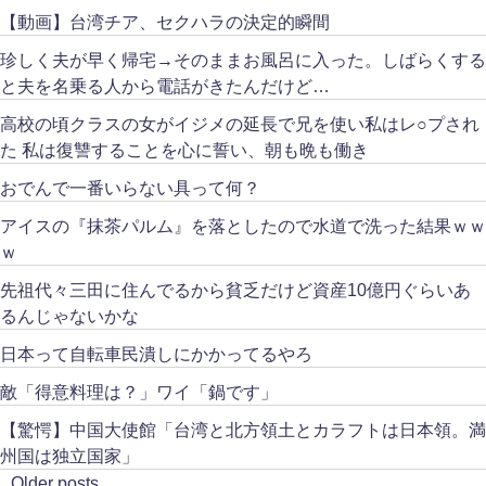
【動画】台湾チア、セクハラの決定的瞬間
珍しく夫が早く帰宅→そのままお風呂に入った。しばらくする
と夫を名乗る人から電話がきたんだけど…
高校の頃クラスの女がイジメの延長で兄を使い私はレ○プされ
た 私は復讐することを心に誓い、朝も晩も働き
おでんで一番いらない具って何？
アイスの『抹茶パルム』を落としたので水道で洗った結果ｗｗ
ｗ
先祖代々三田に住んでるから貧乏だけど資産10億円ぐらいあ
るんじゃないかな
日本って自転車民潰しにかかってるやろ
敵「得意料理は？」ワイ「鍋です」
【驚愕】中国大使館「台湾と北方領土とカラフトは日本領。満
州国は独立国家」
Older posts