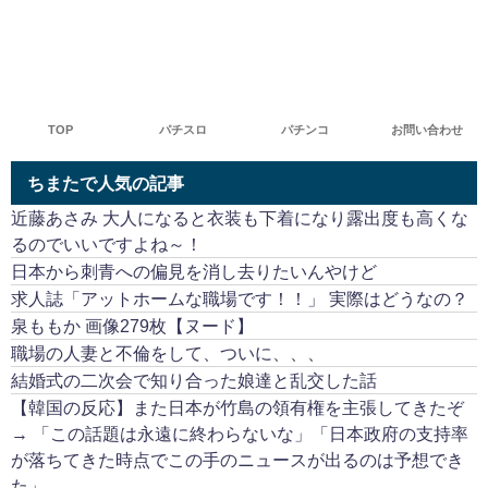
TOP
パチスロ
パチンコ
お問い合わせ
ちまたで人気の記事
近藤あさみ 大人になると衣装も下着になり露出度も高くな
るのでいいですよね～！
日本から刺青への偏見を消し去りたいんやけど
求人誌「アットホームな職場です！！」 実際はどうなの？
泉ももか 画像279枚【ヌード】
職場の人妻と不倫をして、ついに、、、
結婚式の二次会で知り合った娘達と乱交した話
【韓国の反応】また日本が竹島の領有権を主張してきたぞ
→ 「この話題は永遠に終わらないな」「日本政府の支持率
が落ちてきた時点でこの手のニュースが出るのは予想でき
た」