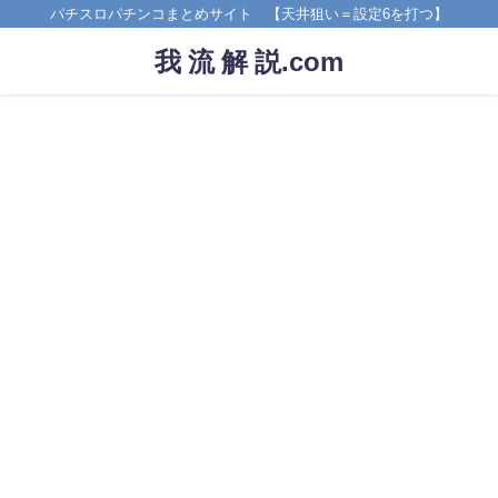
パチスロパチンコまとめサイト 【天井狙い＝設定6を打つ】
我 流 解 説.com