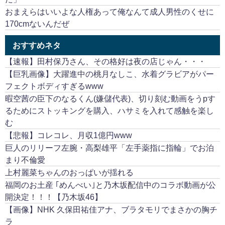
おまえらはいいよな人権あって俺なんて成人男性のくせに
170cmないんだぜ
おすすめネタ
【速報】田村保乃さん、その格好は夜の店じゃん・・・
【巨乳画像】大躍進中の桃月なしこ、水着グラビアがパー
フェクトボディすぎるwww
暇空茜の臣下のなるくん(嫌儲代表)、切り刻む動画をうpす
るためにストッキングを購入、ハサミを入れて感触を楽し
む
【悲報】コレコレ、月収1億円www
巨人のリリーフ左腕・高梨雄平「左手薬指に指輪」でお泊
まり不倫愛
上村麗菜ちゃんのおっぱいが揺れる
福岡のお土産 ｢めんべい｣と乃木坂配信中のコラボ動画が公
開決定！！！【乃木坂46】
【画像】NHK 久保田祐佳アナ、ブラタモリでまさかの胸チ
ラ