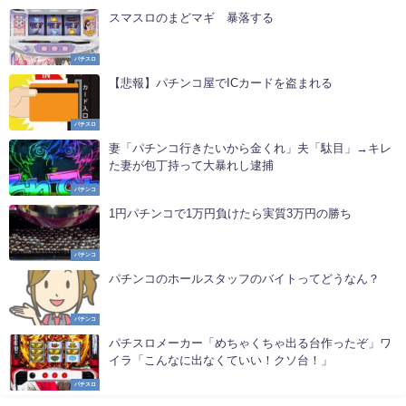
スマスロのまどマギ 暴落する
パチスロ
【悲報】パチンコ屋でICカードを盗まれる
パチスロ
妻「パチンコ行きたいから金くれ」夫「駄目」→キレ
た妻が包丁持って大暴れし逮捕
パチンコ
1円パチンコで1万円負けたら実質3万円の勝ち
パチンコ
パチンコのホールスタッフのバイトってどうなん？
パチンコ
パチスロメーカー「めちゃくちゃ出る台作ったぞ」ワ
イラ「こんなに出なくていい！クソ台！」
パチスロ