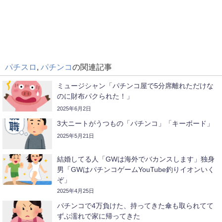
パチスロ
,
パチンコ
の関連記事
ミュージシャン「パチンコ屋で5分席離れただけな
のに財布パクられた！」
2025年6月2日
3大ニートがうつもの「パチンコ」「キーボード」
2025年5月21日
結婚してる人「GWは海外でバカンスします」独身
男「GWはパチンコゲームYouTube釣りイオンいく
ぞ」
2025年4月25日
パチンコで4万負けた、持ってきた傘も取られてて
ずぶ濡れで家に帰ってきた