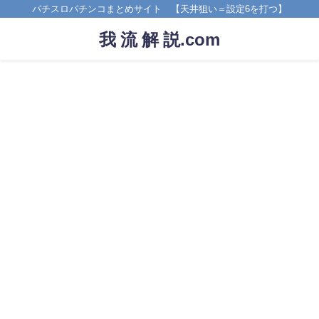
パチスロパチンコまとめサイト 【天井狙い＝設定6を打つ】
我 流 解 説.com