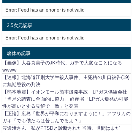
Error: Feed has an error or is not valid
2.5次元記事
Error: Feed has an error or is not valid
箸休め記事
【画像】大谷真美子のJK時代、ガチで大変なことになる
wwww
【速報】北海道江別大学生殺人事件、主犯格の川口被告(19)
に無期懲役の判決
【熊本地震】イオンモール熊本爆発事故 LPガス供給会社
「当局の調査に全面的に協力」 経産省「LPガス爆発の可能
性が高いとする見解で一致」と発表
【正論】広島「世界が平和になりますように！」アフリカの
ガキ「でも僕たちは苦しんでるよ？」
渡邊渚さん「私がPTSDと診断された当時、世間はまだ