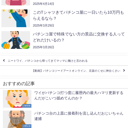
2025年4月14日
このTシャツきてパチンコ屋に一日いたら10万円も
らえるなら？
2025年3月29日
パチンコ屋で特殊でない方の景品に交換する人って
どれだけいるの？
2025年3月26日
ニートワイ、パチンコから帰ってきてマッマに働けと言われる
【動画】パチンコソードアートオンライン、京楽のくせに神台くさい
おすすめの記事
ワイがパチンコ打つ度に履歴内の最大ハマリ更新する
んだがこいつ舐めてんのか？
パチスロ
パチンコ台の上皿に接着剤を流し込んだおじいちゃん
逮捕
パチンコ