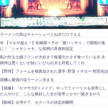
ラーメンの具はチャーシューとねぎだけでええ
🚨 【マルサ超え！】松嶋菜々子が「髪バッサリ」で国税の鬼
に！「シャキシャキ」な役柄の具体的設定
私の作る土鍋プリンが大好きで毎週欠かさず食べている夫 夫
婦仲は悪くないが姑にいびられ夫も対処してくれ
【野球】フォームを物真似された選手: 野茂 イチロー 村田兆治
袋麺ん最強の塩ラーメン決まる
【画像】『ロマサガ2リメイク』やっててイーリスを皇帝にし
たんやけど、こんな格好した女が皇帝とかヤバ過ぎるやろ
【動画】台湾チア、セクハラの決定的瞬間