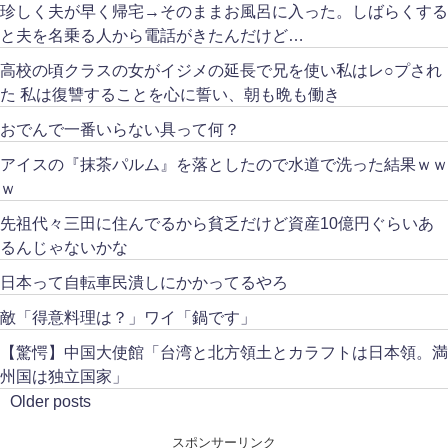
珍しく夫が早く帰宅→そのままお風呂に入った。しばらくする
と夫を名乗る人から電話がきたんだけど…
高校の頃クラスの女がイジメの延長で兄を使い私はレ○プされ
た 私は復讐することを心に誓い、朝も晩も働き
おでんで一番いらない具って何？
アイスの『抹茶パルム』を落としたので水道で洗った結果ｗｗ
ｗ
先祖代々三田に住んでるから貧乏だけど資産10億円ぐらいあ
るんじゃないかな
日本って自転車民潰しにかかってるやろ
敵「得意料理は？」ワイ「鍋です」
【驚愕】中国大使館「台湾と北方領土とカラフトは日本領。満
州国は独立国家」
Older posts
スポンサーリンク