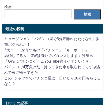
検索
検索
最近の投稿
ミュージシャン「パチンコ屋で5分席離れただけなのに財
布パクられた！」
3大ニートがうつもの「パチンコ」「キーボード」
結婚してる人「GWは海外でバカンスします」独身男
「GWはパチンコゲームYouTube釣りイオンいくぞ」
パチンコで4万負けた、持ってきた傘も取られててずぶ濡
れで家に帰ってきた
このTシャツきてパチンコ屋に一日いたら10万円もらえる
なら？
おすすめ記事