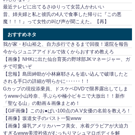
最近テレビに出てるさゆりって女芸人かわいい
昔、姉夫婦と私と彼氏の4人で食事した帰りに『この悪
魔！！！』って女性の叫び声が聞こえた。【再】
おすすめネタ
我が家・杉山裕之、自力歩行できるまで回復！退院を報告
今からジュニアアイドルで抜くからおすすめ教えろ
【画像】NHKに出た仙台育英の野球部JKマネージャー、ガ
チで可愛いぞ
【悲報】島田紳助が小林麻耶さんを追い込んで破壊したと
される手口の詳細が明らかに･･････！！
Gカップの現役添乗員、ドスケベDVDで限界露出してしま
うwww小山玲奈、手ぶらや極小ビキニで大放出！！新作
「聖なる山」の動画＆画像まとめ！
【GIF画像】このお●ぱい100点のA.V女優の名前を教えろ！
【画像】坂道女子のバスト一覧www
【画像】爆乳アメリカハーフ美女、水着グラビアが大迫力
すぎるwww美澄衿依がむっちりマシュマロボディを解