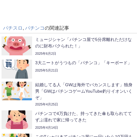
パチスロ
,
パチンコ
の関連記事
ミュージシャン「パチンコ屋で5分席離れただけな
のに財布パクられた！」
2025年6月2日
3大ニートがうつもの「パチンコ」「キーボード」
2025年5月21日
結婚してる人「GWは海外でバカンスします」独身
男「GWはパチンコゲームYouTube釣りイオンいく
ぞ」
2025年4月25日
パチンコで4万負けた、持ってきた傘も取られてて
ずぶ濡れで家に帰ってきた
2025年4月14日
このTシャツきてパチンコ屋に一日いたら10万円も