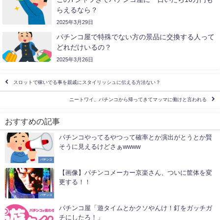
らえるなら？
2025年3月29日
パチンコ屋で特殊でない方の景品に交換する人って
どれだけいるの？
2025年3月26日
スロットで稼いでる事を親戚にスタイリッシュに伝える方法ない？
ニートワイ、パチンコから帰ってきてマッマに働けと言われる
おすすめの記事
パチンコやってるやつって確率とか演出がとうとか賢
そうに見えるけどさぁwwww
パチンコ
【画像】パチンコメーカー京楽さん、ついに筐体を変
更する！！
パチンコ
パチンコ屋「遊タイムとかクソやんけ！釘をガッチガ
チにしたろ！」