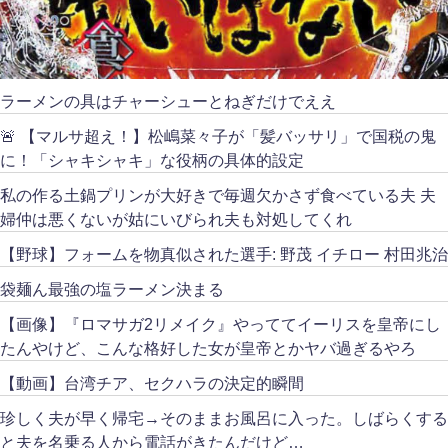
ラーメンの具はチャーシューとねぎだけでええ
🚨 【マルサ超え！】松嶋菜々子が「髪バッサリ」で国税の鬼
に！「シャキシャキ」な役柄の具体的設定
私の作る土鍋プリンが大好きで毎週欠かさず食べている夫 夫
婦仲は悪くないが姑にいびられ夫も対処してくれ
【野球】フォームを物真似された選手: 野茂 イチロー 村田兆治
袋麺ん最強の塩ラーメン決まる
【画像】『ロマサガ2リメイク』やっててイーリスを皇帝にし
たんやけど、こんな格好した女が皇帝とかヤバ過ぎるやろ
【動画】台湾チア、セクハラの決定的瞬間
珍しく夫が早く帰宅→そのままお風呂に入った。しばらくする
と夫を名乗る人から電話がきたんだけど…