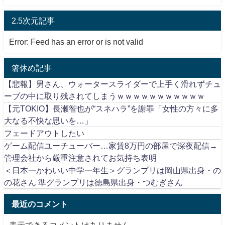
2.5次元記事
Error: Feed has an error or is not valid
箸休め記事
【悲報】男さん、ウォータースライダーで上手く滑れずチュ
ーブの中に取り残されてしまうｗｗｗｗｗｗｗｗｗｗｗ
【元TOKIO】長瀬智也が“スネハラ”を謝罪「女性の方々に多
大なる不快な思いを…」
フェードアウトしたい
ゲーム配信ユーチューバー…家賃8万円の部屋で深夜配信→
管理会社から厳重注意されてお気持ち表明
＜日本一かわいい中学一年生＞グランプリは岡山県出身・の
の花さん 準グランプリは徳島県出身・つむぎさん
最近のコメント
表示できるコメントはありません。