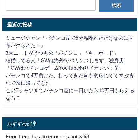
検索
最近の投稿
ミュージシャン「パチンコ屋で5分席離れただけなのに財
布パクられた！」
3大ニートがうつもの「パチンコ」「キーボード」
結婚してる人「GWは海外でバカンスします」独身男
「GWはパチンコゲームYouTube釣りイオンいくぞ」
パチンコで4万負けた、持ってきた傘も取られててずぶ濡
れで家に帰ってきた
このTシャツきてパチンコ屋に一日いたら10万円もらえる
なら？
おすすめ記事
Error: Feed has an error or is not valid