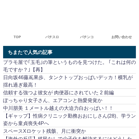
TOP
パチスロ
パチンコ
お問い合わせ
ちまたで人気の記事
プラモ屋で｢玉毛｣の筆というものを見つけた。 ｢これは何の
毛ですか？｣【再】
日向坂46藤嶌果歩、タンクトップおっぱいデッカ！横乳が
揺れ過ぎ最高！
信頼する強つよ彼女が 肉便器にされていた 2 前編
ぽっちゃり女子さん、エアコンと熱愛発覚か
中川朋美 １メートル越えの大迫力白おっぱい！！
【ギャップ】性病クリニック勤務おおにしさん(28)、学ラン
姿から童貞喪失4Pへ
スペースXロケット残骸、月に衝突か
【海外の反応】移民なしで少子化を解決するにはどうした