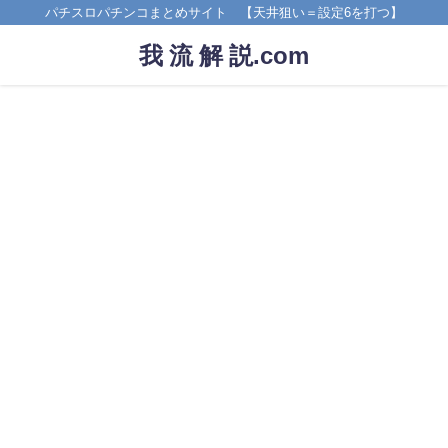
パチスロパチンコまとめサイト 【天井狙い＝設定6を打つ】
我 流 解 説.com