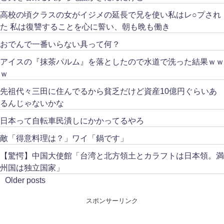
高校の頃クラスの女がイジメの延長で兄を使い私はレ○プされ
た 私は復讐することを心に誓い、朝も晩も働き
おでんで一番いらない具って何？
アイスの『抹茶パルム』を落としたので水道で洗った結果ｗｗ
ｗ
先祖代々三田に住んでるから貧乏だけど資産10億円ぐらいあ
るんじゃないかな
日本って自転車民潰しにかかってるやろ
敵「得意料理は？」ワイ「鍋です」
【驚愕】中国大使館「台湾と北方領土とカラフトは日本領。満
州国は独立国家」
Older posts
スポンサーリンク