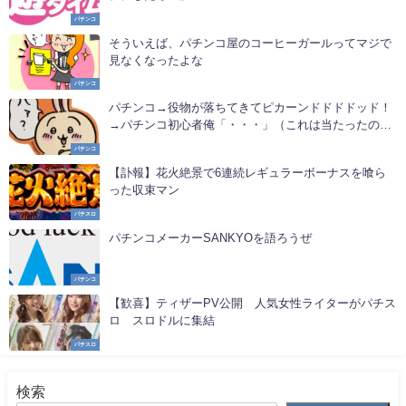
パチンコ
そういえば、パチンコ屋のコーヒーガールってマジで
見なくなったよな
パチンコ
パチンコ→役物が落ちてきてピカーンドドドドッド！
→パチンコ初心者俺「・・・」（これは当たったの
か？）
パチンコ
【訃報】花火絶景で6連続レギュラーボーナスを喰ら
った収束マン
パチスロ
パチンコメーカーSANKYOを語ろうぜ
パチンコ
【歓喜】ティザーPV公開 人気女性ライターがパチス
ロ スロドルに集結
パチスロ
検索