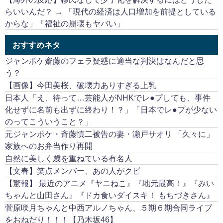
らいいんだ？ → 「現代の経済は人口増加を前提としている
からな」「福祉の崩壊もヤバい」
おすすめネタ
ジャンポケ齋藤のフェラ疑惑に適当な判決はなんだと思
う？
【画像】今田美桜、破壊力ありすぎる上乳
日本人「え、待って…芸能人がNHKでレ●プしても、事件
化せずに名前も出ずに終わり！？」「日本でレ●プが少ない
のってこういうこと？」
元ジャンポケ・斉藤慎二被告の妻・瀬戸サオリ 「久々に」
家族へのお弁当作り再開
自然に美しく歳を重ねている有名人
【文春】笑点メンバー、あの人がクビ
【驚報】 最近のアニメ『ヤニねこ』『地元最高！』『みい
ちゃんと山田さん』『ドカ食いダイスキ！ もちづきさん』
菅原咲月ちゃんと中西アルノちゃん、５期６期合同ライブ
をおねだり！！！【乃木坂46】