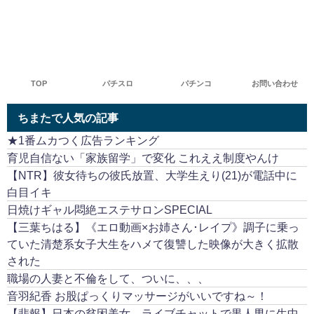
TOP
パチスロ
パチンコ
お問い合わせ
ちまたで人気の記事
★1番ムカつく広告ランキング
育児自信ない「家族留学」で変化 これええ制度やんけ
【NTR】彼女待ちの彼氏放置、大学生えり(21)が電話中に
白目イキ
日焼けギャル悶絶エステサロンSPECIAL
【三葉ちはる】《エロ動画×お姉さん･レイプ》調子に乗っ
ていた清楚系女子大生をハメて復讐した映像が大きく拡散
された
職場の人妻と不倫をして、ついに、、、
音羽紀香 お股ぱっくりマッサージがいいですね～！
【悲報】日本の貧困美女、ライブチャットで黒人男に生中