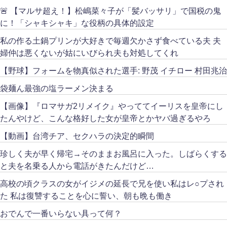
🚨 【マルサ超え！】松嶋菜々子が「髪バッサリ」で国税の鬼
に！「シャキシャキ」な役柄の具体的設定
私の作る土鍋プリンが大好きで毎週欠かさず食べている夫 夫
婦仲は悪くないが姑にいびられ夫も対処してくれ
【野球】フォームを物真似された選手: 野茂 イチロー 村田兆治
袋麺ん最強の塩ラーメン決まる
【画像】『ロマサガ2リメイク』やっててイーリスを皇帝にし
たんやけど、こんな格好した女が皇帝とかヤバ過ぎるやろ
【動画】台湾チア、セクハラの決定的瞬間
珍しく夫が早く帰宅→そのままお風呂に入った。しばらくする
と夫を名乗る人から電話がきたんだけど…
高校の頃クラスの女がイジメの延長で兄を使い私はレ○プされ
た 私は復讐することを心に誓い、朝も晩も働き
おでんで一番いらない具って何？