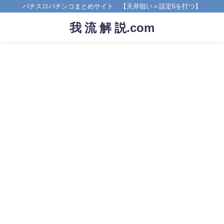
パチスロパチンコまとめサイト 【天井狙い＝設定6を打つ】
我 流 解 説.com