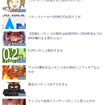
このパチンコ店員さんに告白されたら？
パチンコ
パチンコメーカーSANKYOを語ろうぜ
パチンコ
【悲報】パチンコの傑作は結局2010～2014年頃までの
MAX機のまま変わらない
パチンコ
0.2円パチンコ面白すぎる
パチンコ
ワイの1番好きなパチンコ台が初代シンフォギアなん
やが
パチンコ
最近のパチンコ台デカすぎｗ
パチンコ
アイフルで金借りてパチンコ行こうと思うんやが