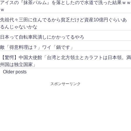
アイスの『抹茶パルム』を落としたので水道で洗った結果ｗｗ
ｗ
先祖代々三田に住んでるから貧乏だけど資産10億円ぐらいあ
るんじゃないかな
日本って自転車民潰しにかかってるやろ
敵「得意料理は？」ワイ「鍋です」
【驚愕】中国大使館「台湾と北方領土とカラフトは日本領。満
州国は独立国家」
Older posts
スポンサーリンク