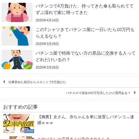
パチンコで4万負けた、持ってきた傘も取られてて
ずぶ濡れで家に帰ってきた
2025年4月14日
このTシャツきてパチンコ屋に一日いたら10万円も
らえるなら？
2025年3月29日
パチンコ屋で特殊でない方の景品に交換する人って
どれだけいるの？
2025年3月26日
仕事辞めた初日からスロットで5万負けた
パチスロで借金200万完済したけど質問ある？
おすすめの記事
【胸糞】女さん、赤ちゃんを車に放置しパチンコ→逮
捕ｗｗｗ
パチスロ