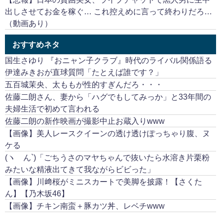
出しさせてお金を稼ぐ… これ控えめに言って終わりだろ…
（動画あり）
おすすめネタ
国生さゆり 『おニャン子クラブ』時代のライバル関係語る
伊達みきおが直球質問「たとえば誰です？」
五百城茉央、太ももが性的すぎんだろ・・・
佐藤二朗さん、妻から「ハグでもしてみっか」と33年間の
夫婦生活で初めて言われる
佐藤二朗の新作映画が撮影中止お蔵入りwww
【画像】美人レースクイーンの透け透けぽっちゃり腹、ヌ
ケる
(ヽ´ん`)「ごちうさのマヤちゃんで抜いたら水溶き片栗粉
みたいな精液出てきて我ながらビビった」
【画像】川﨑桜がミニスカートで美脚を披露！【さくた
ん】【乃木坂46】
【画像】チキン南蛮＋豚カツ丼、レベチwww