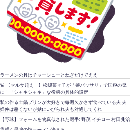
ラーメンの具はチャーシューとねぎだけでええ
🚨 【マルサ超え！】松嶋菜々子が「髪バッサリ」で国税の鬼
に！「シャキシャキ」な役柄の具体的設定
私の作る土鍋プリンが大好きで毎週欠かさず食べている夫 夫
婦仲は悪くないが姑にいびられ夫も対処してくれ
【野球】フォームを物真似された選手: 野茂 イチロー 村田兆治
袋麺ん最強の塩ラーメン決まる