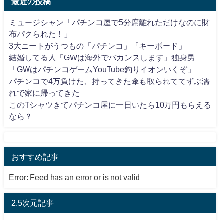
最近の投稿
ミュージシャン「パチンコ屋で5分席離れただけなのに財
布パクられた！」
3大ニートがうつもの「パチンコ」「キーボード」
結婚してる人「GWは海外でバカンスします」独身男
「GWはパチンコゲームYouTube釣りイオンいくぞ」
パチンコで4万負けた、持ってきた傘も取られててずぶ濡
れで家に帰ってきた
このTシャツきてパチンコ屋に一日いたら10万円もらえる
なら？
おすすめ記事
Error: Feed has an error or is not valid
2.5次元記事