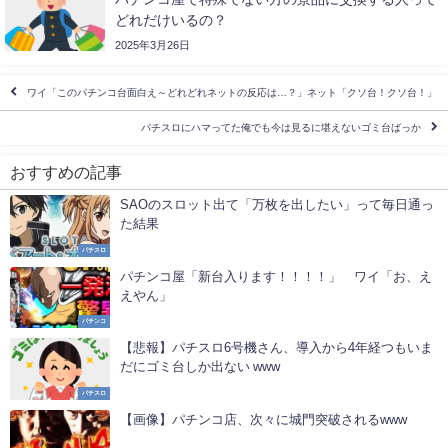
どれだけいるの？
2025年3月26日
ワイ「このパチンコ台面白え～どれどれネットの反応は…？」ネット「クソ台！クソ台！」
パチスロにハマってた俺でも今は見るに堪えないゴミ台ばっか
おすすめの記事
SAOのスロット出て「万枚を出したい」って毎日通っ
た結果
パチスロ
パチンコ屋「新台入ります！！！！」 ワイ「お、え
えやん」
パチンコ
【悲報】パチスロ6号機さん、導入から4年経つもいま
だにゴミ台しか出ない www
パチスロ
【画像】パチンコ店、次々に城門突破されるwww