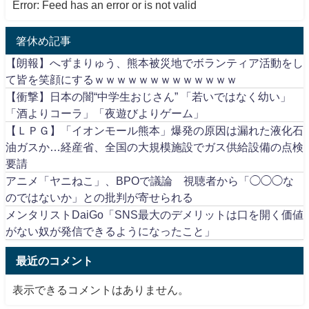
Error: Feed has an error or is not valid
箸休め記事
【朗報】へずまりゅう、熊本被災地でボランティア活動をし
て皆を笑顔にするｗｗｗｗｗｗｗｗｗｗｗｗｗ
【衝撃】日本の闇“中学生おじさん” 「若いではなく幼い」
「酒よりコーラ」「夜遊びよりゲーム」
【ＬＰＧ】「イオンモール熊本」爆発の原因は漏れた液化石
油ガスか…経産省、全国の大規模施設でガス供給設備の点検
要請
アニメ「ヤニねこ」、BPOで議論 視聴者から「◯◯◯な
のではないか」との批判が寄せられる
メンタリストDaiGo「SNS最大のデメリットは口を開く価値
がない奴が発信できるようになったこと」
最近のコメント
表示できるコメントはありません。