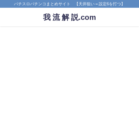
パチスロパチンコまとめサイト 【天井狙い＝設定6を打つ】
我 流 解 説.com