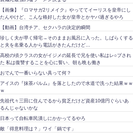
【画像】『ロマサガ2リメイク』やっててイーリスを皇帝にし
たんやけど、こんな格好した女が皇帝とかヤバ過ぎるやろ
【動画】台湾チア、セクハラの決定的瞬間
珍しく夫が早く帰宅→そのままお風呂に入った。しばらくする
と夫を名乗る人から電話がきたんだけど…
高校の頃クラスの女がイジメの延長で兄を使い私はレ○プされ
た 私は復讐することを心に誓い、朝も晩も働き
おでんで一番いらない具って何？
アイスの『抹茶パルム』を落としたので水道で洗った結果ｗｗ
ｗ
先祖代々三田に住んでるから貧乏だけど資産10億円ぐらいあ
るんじゃないかな
日本って自転車民潰しにかかってるやろ
敵「得意料理は？」ワイ「鍋です」