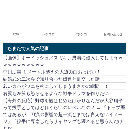
TOP
パチスロ
パチンコ
お問い合わせ
ちまたで人気の記事
【画像】ボーイッシュメスガキ、男湯に侵入してしまうｗ
ｗｗｗｗｗｗｗｗｗ
中川朋美 １メートル越えの大迫力白おっぱい！！
結婚式の二次会で知り合った娘達と乱交した話
若いカバがワニを枕にしてしまうまさかの瞬間！！
右翼も左翼も怒らせるような戦争ドラマを作りたい
【海外の反応】野球を観はじめたばかりなんだが大谷翔平
って投手としてはどれくらいのレベルなの？ → 「トップ層
ではあるが二刀流の影響で超一流とまでは言えないイメー
ジ」「投手に専念したらサイヤングも獲れると思うんだけ
どな」