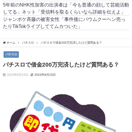
5年前のNHK性加害の出演者は「今も普通の顔して芸能活動
してる」ネット「受信料を取るくらいなら詳細を伝えよ」
ジャンポケ斉藤の被害女性「事件後にバウムクーヘン売っ
たりTikTokライブしててムカついた」
ホーム
パチスロ
パチスロで借金200万完済したけど質問ある？
パチスロ
パチスロで借金200万完済したけど質問ある？
2023年8月15日
2023年8月15日