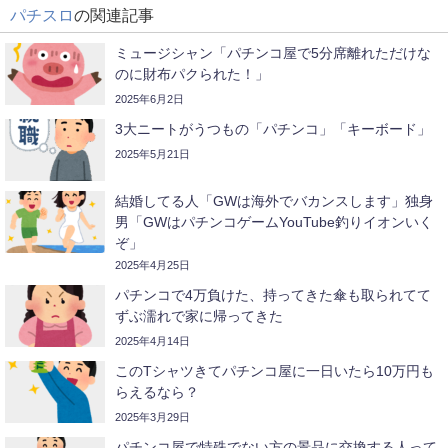
パチスロ
の関連記事
ミュージシャン「パチンコ屋で5分席離れただけな
のに財布パクられた！」
2025年6月2日
3大ニートがうつもの「パチンコ」「キーボード」
2025年5月21日
結婚してる人「GWは海外でバカンスします」独身
男「GWはパチンコゲームYouTube釣りイオンいく
ぞ」
2025年4月25日
パチンコで4万負けた、持ってきた傘も取られてて
ずぶ濡れで家に帰ってきた
2025年4月14日
このTシャツきてパチンコ屋に一日いたら10万円も
らえるなら？
2025年3月29日
パチンコ屋で特殊でない方の景品に交換する人って