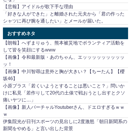
【悲報】アイドルが歌下手な理由
「好きな人ができた」と離婚された元夫から「君の作った
シャツに再び腕を通したい」とメールが届いた。
おすすめネタ
【朗報】へずまりゅう、熊本被災地でボランティア活動を
して皆を笑顔にするwww
【画像】令和最新版・あのちゃん、エッッッッッッッッッ
ッ！
【画像】中川智尋は意外と胸が大きい？【ちーたん】【櫻
坂46】
小原ブラス「若くいようとすることは悪いこと？」問いか
けに私見「若作りして20代の土俵で戦おうとし出すとクソ
痛いヤツに…」
【画像】新人バーチャルYoutuberさん、ドエロすぎるｗｗ
ｗ
伊集院光が日刊スポーツの見出しに2度激怒「朝日新聞系の
新聞をやめる」と言い出した背景