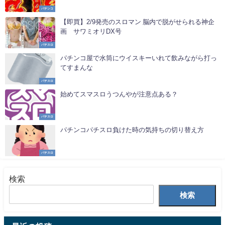
パチンコ
【即買】2/9発売のスロマン 脳内で脱がせられる神企
画 サワミオリDX号
パチスロ
パチンコ屋で水筒にウイスキーいれて飲みながら打っ
てすまんな
パチスロ
始めてスマスロうつんやが注意点ある？
パチスロ
パチンコパチスロ負けた時の気持ちの切り替え方
パチスロ
検索
検索