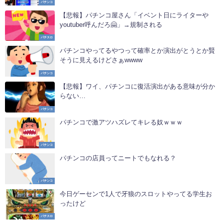
パチンコ
【悲報】パチンコ屋さん「イベント日にライターや
youtuber呼んだろ🤗」→規制される
パチスロ
パチンコやってるやつって確率とか演出がとうとか賢
そうに見えるけどさぁwwww
パチンコ
【悲報】ワイ、パチンコに復活演出がある意味が分か
らない…
パチンコ
パチンコで激アツハズレてキレる奴ｗｗｗ
パチンコ
パチンコの店員ってニートでもなれる？
パチンコ
今日ゲーセンで1人で牙狼のスロットやってる学生お
ったけど
パチスロ