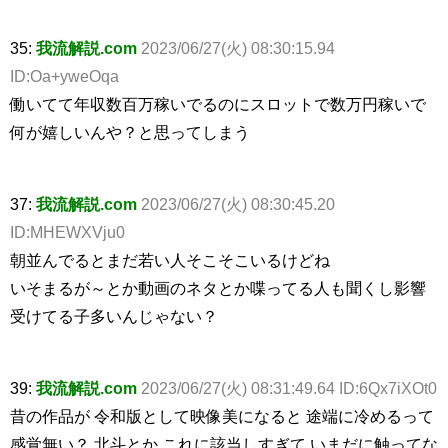
35:
我流解説.com
2023/06/27(火) 08:30:15.94
ID:Oa+yweOqa
働いてて年収数百万稼いでるのにスロットで数万円稼いで
何が嬉しいんや？と思ってしまう
37:
我流解説.com
2023/06/27(火) 08:30:45.20
ID:MHEWXVju0
朝並んでるとまだ若い人そこそこいるけどね
いそまるが～とか動画のネタとか喋ってる人も聞くし影響
受けてる子多いんじゃない？
39:
我流解説.com
2023/06/27(火) 08:31:49.64 ID:6Qx7iXOt0
昔の作品が 令和版として映像美になると 途端に冷めるって
感覚無い？ 北斗とか これに該当しすぎて いまだに触ってな