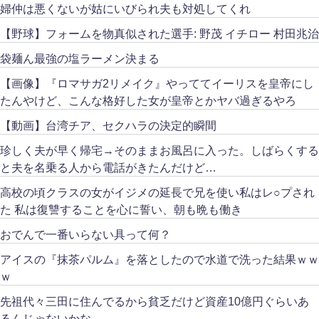
婦仲は悪くないが姑にいびられ夫も対処してくれ
【野球】フォームを物真似された選手: 野茂 イチロー 村田兆治
袋麺ん最強の塩ラーメン決まる
【画像】『ロマサガ2リメイク』やっててイーリスを皇帝にし
たんやけど、こんな格好した女が皇帝とかヤバ過ぎるやろ
【動画】台湾チア、セクハラの決定的瞬間
珍しく夫が早く帰宅→そのままお風呂に入った。しばらくする
と夫を名乗る人から電話がきたんだけど…
高校の頃クラスの女がイジメの延長で兄を使い私はレ○プされ
た 私は復讐することを心に誓い、朝も晩も働き
おでんで一番いらない具って何？
アイスの『抹茶パルム』を落としたので水道で洗った結果ｗｗ
ｗ
先祖代々三田に住んでるから貧乏だけど資産10億円ぐらいあ
るんじゃないかな