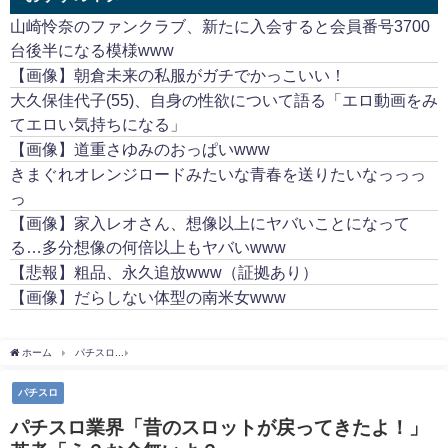
山崎怜奈のファンクラブ、新たに入会すると会員番号3700
台後半になる模様www
【画像】朝倉未来の私服がガチでかっこいい！
大久保佳代子(55)、自身の性欲について語る「エロ動画をみ
てエロい気持ちになる」
【画像】道重さゆみのおっぱいwww
きまぐれオレンジロードみたいな青春を送りたいなっっっ
っ
【画像】家入レオさん、想像以上にヤバいことになって
る…多分想像の何倍以上もヤバいwww
【悲報】粗品、永久追放www（証拠あり）
【画像】だらしない体型の南米女www
ホーム
パチスロ
パチスロ業界「昔のスロットが戻ってきたよ！」若者「え？お金無
パチスロ
パチスロ業界「昔のスロットが戻ってきたよ！」