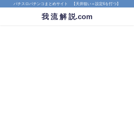
パチスロパチンコまとめサイト 【天井狙い＝設定6を打つ】
我 流 解 説.com