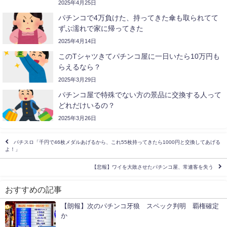
2025年4月25日
パチンコで4万負けた、持ってきた傘も取られてて
ずぶ濡れで家に帰ってきた
2025年4月14日
このTシャツきてパチンコ屋に一日いたら10万円も
らえるなら？
2025年3月29日
パチンコ屋で特殊でない方の景品に交換する人って
どれだけいるの？
2025年3月26日
パチスロ「千円で46枚メダルあげるから、これ55枚持ってきたら1000円と交換してあげる
よ！」
【悲報】ワイを大敗させたパチンコ屋、常連客を失う
おすすめの記事
【朗報】次のパチンコ牙狼 スペック判明 覇権確定
か