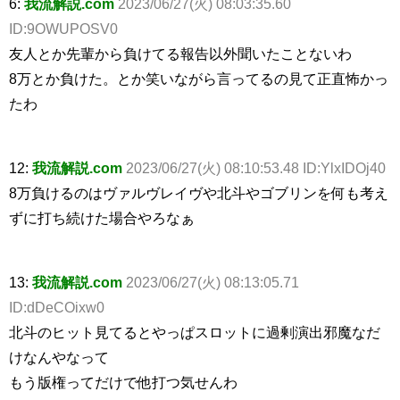
6:
我流解説.com
2023/06/27(火) 08:03:35.60
ID:9OWUPOSV0
友人とか先輩から負けてる報告以外聞いたことないわ
8万とか負けた。とか笑いながら言ってるの見て正直怖かっ
たわ
12:
我流解説.com
2023/06/27(火) 08:10:53.48 ID:YlxIDOj40
8万負けるのはヴァルヴレイヴや北斗やゴブリンを何も考え
ずに打ち続けた場合やろなぁ
13:
我流解説.com
2023/06/27(火) 08:13:05.71
ID:dDeCOixw0
北斗のヒット見てるとやっぱスロットに過剰演出邪魔なだ
けなんやなって
もう版権ってだけで他打つ気せんわ