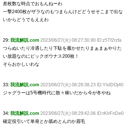
差枚数な時点でおもんねーわ
一撃2400枚がザラなのもつまらんけどどうせそこまで出な
いからどうでもええわ
29:
我流解説.com
2023/06/27(火) 08:27:30.90 ID:z5Tf2rzfa
つらぬいたり冷遇したり下駄を履かせたりまぁまぁやりた
い放題なのにビックボウナス200枚！
そらおかしいわな
33:
我流解説.com
2023/06/27(火) 08:28:38.23 ID:YlxIDOj40
ジャグラーは5号機時代に散々稼いだから今が冬やね
34:
我流解説.com
2023/06/27(火) 08:29:42.06 ID:rKlrFnDe0
確定役引いて単発とか舐めとんのか眉毛