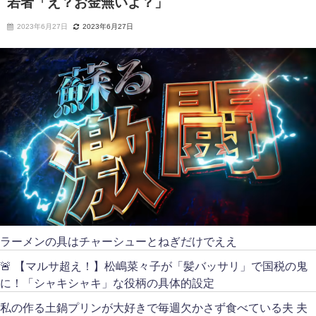
若者「え？お金無いよ？」
2023年6月27日
2023年6月27日
ラーメンの具はチャーシューとねぎだけでええ
🚨 【マルサ超え！】松嶋菜々子が「髪バッサリ」で国税の鬼
に！「シャキシャキ」な役柄の具体的設定
私の作る土鍋プリンが大好きで毎週欠かさず食べている夫 夫