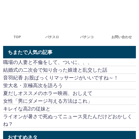
TOP
パチスロ
パチンコ
お問い合わせ
ちまたで人気の記事
職場の人妻と不倫をして、ついに、、、
結婚式の二次会で知り合った娘達と乱交した話
音羽紀香 お股ぱっくりマッサージがいいですね～！
蛍大名・京極高次を語ろう
夏だしオススメのホラー映画、おしえて
女性「男にダメージ与える方法はこれ」
キレイな高2の従妹と
ライオンが暑さで死ぬってニュース見たんだけどおかしく
ね？
おすすめネタ