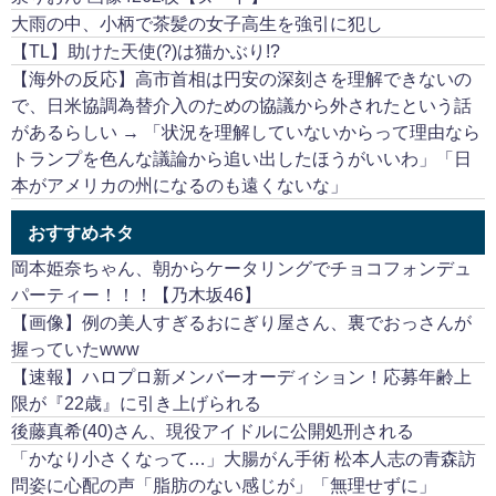
大雨の中、小柄で茶髪の女子高生を強引に犯し
【TL】助けた天使(?)は猫かぶり!?
【海外の反応】高市首相は円安の深刻さを理解できないの
で、日米協調為替介入のための協議から外されたという話
があるらしい → 「状況を理解していないからって理由なら
トランプを色んな議論から追い出したほうがいいわ」「日
本がアメリカの州になるのも遠くないな」
おすすめネタ
岡本姫奈ちゃん、朝からケータリングでチョコフォンデュ
パーティー！！！【乃木坂46】
【画像】例の美人すぎるおにぎり屋さん、裏でおっさんが
握っていたwww
【速報】ハロプロ新メンバーオーディション！応募年齢上
限が『22歳』に引き上げられる
後藤真希(40)さん、現役アイドルに公開処刑される
「かなり小さくなって…」大腸がん手術 松本人志の青森訪
問姿に心配の声「脂肪のない感じが」「無理せずに」