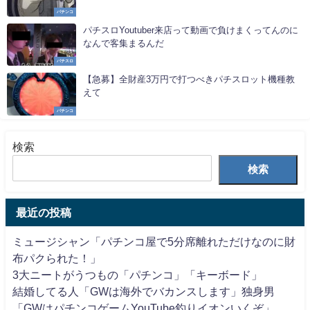
パチンコ
パチスロYoutuber来店って動画で負けまくってんのに
なんで客集まるんだ
パチスロ
【急募】全財産3万円で打つべきパチスロット機種教
えて
パチンコ
検索
検索
最近の投稿
ミュージシャン「パチンコ屋で5分席離れただけなのに財
布パクられた！」
3大ニートがうつもの「パチンコ」「キーボード」
結婚してる人「GWは海外でバカンスします」独身男
「GWはパチンコゲームYouTube釣りイオンいくぞ」