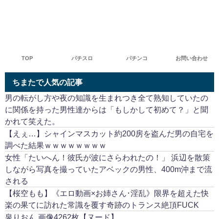
TOP
パチスロ
パチンコ
お問い合わせ
ちまたで人気の記事
男の転がし方や夜の知識を生まれつき全て熟知していたの
に関係を持った男性達からは「もしかして初めて？」と聞
かれて笑えた。
【えぇ…】シャインマスカット約200房を盗んだ男の自宅を
調べた結果ｗｗｗｗｗｗｗｗ
女性「たいへん！彼氏が波にさらわれたの！」 浜辺を散策
しながら写真を撮っていたアベックの男性、400m沖まで流
される
【桜空もも】《エロ動画×お姉さん･淫乱》限界を超えた快
楽の果てに訪れた常識を覆す奇跡のトランス絶頂FUCK
泉りおん 画像4262枚【ヌード】