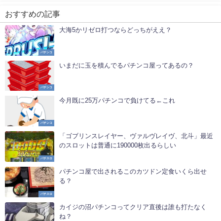
おすすめの記事
大海5かリゼロ打つならどっちがええ？
パチンコ
いまだに玉を積んでるパチンコ屋ってあるの？
パチンコ
今月既に25万パチンコで負けてる←これ
パチンコ
「ゴブリンスレイヤー、ヴァルヴレイヴ、北斗」最近
のスロットは普通に190000枚出るらしい
パチスロ
パチンコ屋で出されるこのカツドン定食いくら出せ
る？
パチスロ
カイジの沼パチンコってクリア直後は誰も打たなく
ね？