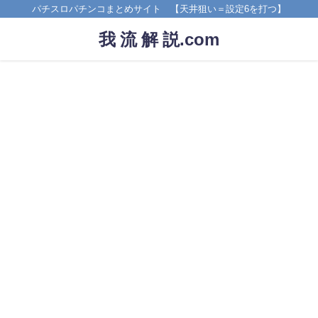
パチスロパチンコまとめサイト 【天井狙い＝設定6を打つ】
我 流 解 説.com