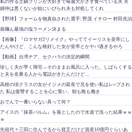
私の作る土鍋プリンが大好きで毎週欠かさず食べている夫 夫
婦仲は悪くないが姑にいびられ夫も対処してくれ
【野球】フォームを物真似された選手: 野茂 イチロー 村田兆治
袋麺ん最強の塩ラーメン決まる
【画像】『ロマサガ2リメイク』やっててイーリスを皇帝にし
たんやけど、こんな格好した女が皇帝とかヤバ過ぎるやろ
【動画】台湾チア、セクハラの決定的瞬間
珍しく夫が早く帰宅→そのままお風呂に入った。しばらくする
と夫を名乗る人から電話がきたんだけど…
高校の頃クラスの女がイジメの延長で兄を使い私はレ○プされ
た 私は復讐することを心に誓い、朝も晩も働き
おでんで一番いらない具って何？
アイスの『抹茶パルム』を落としたので水道で洗った結果ｗｗ
ｗ
先祖代々三田に住んでるから貧乏だけど資産10億円ぐらいあ