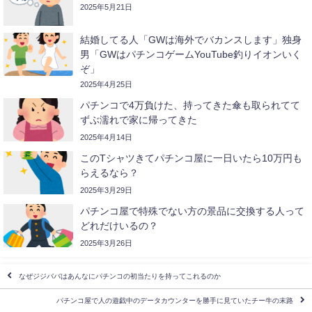
2025年5月21日
結婚してる人「GWは海外でバカンスします」独身
男「GWはパチンコゲームYouTube釣りイオンいく
ぞ」
2025年4月25日
パチンコで4万負けた、持ってきた傘も取られてて
ずぶ濡れで家に帰ってきた
2025年4月14日
このTシャツきてパチンコ屋に一日いたら10万円も
らえるなら？
2025年3月29日
パチンコ屋で特殊でない方の景品に交換する人って
どれだけいるの？
2025年3月26日
なぜジジババはあんなにパチンコの初当たりを持ってこれるのか
パチンコ屋で人の遊戯中のデータカウンターを勝手に見ていたチー牛の末路