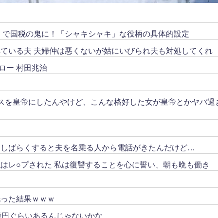
リ」で国税の鬼に！「シャキシャキ」な役柄の具体的設定
ている夫 夫婦仲は悪くないが姑にいびられ夫も対処してくれ
ロー 村田兆治
スを皇帝にしたんやけど、こんな格好した女が皇帝とかヤバ過
。しばらくすると夫を名乗る人から電話がきたんだけど…
はレ○プされた 私は復讐することを心に誓い、朝も晩も働き
洗った結果ｗｗｗ
億円ぐらいあるんじゃないかな