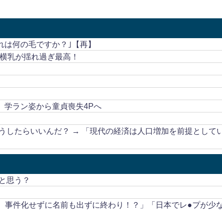
これは何の毛ですか？｣【再】
！横乳が揺れ過ぎ最高！
、学ラン姿から童貞喪失4Pへ
うしたらいいんだ？ → 「現代の経済は人口増加を前提として
と思う？
も、事件化せずに名前も出ずに終わり！？」「日本でレ●プが少