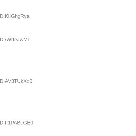
ID:KiIGhgRya
ID:/WffeJwMr
 ID:AV3TUkXx0
 ID:F1PABcGE0