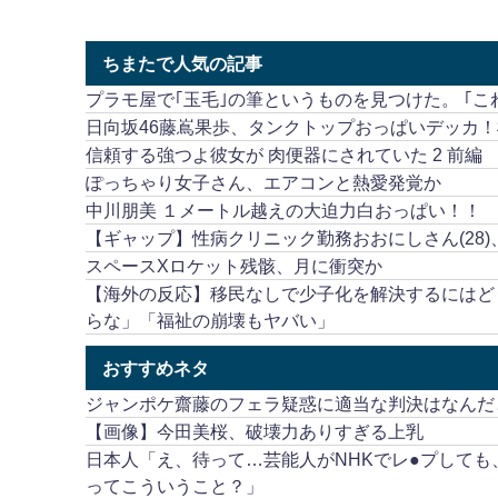
ちまたで人気の記事
プラモ屋で｢玉毛｣の筆というものを見つけた。 ｢
日向坂46藤嶌果歩、タンクトップおっぱいデッカ
信頼する強つよ彼女が 肉便器にされていた 2 前編
ぽっちゃり女子さん、エアコンと熱愛発覚か
中川朋美 １メートル越えの大迫力白おっぱい！！
【ギャップ】性病クリニック勤務おおにしさん(28)
スペースXロケット残骸、月に衝突か
【海外の反応】移民なしで少子化を解決するにはど
らな」「福祉の崩壊もヤバい」
おすすめネタ
ジャンポケ齋藤のフェラ疑惑に適当な判決はなんだ
【画像】今田美桜、破壊力ありすぎる上乳
日本人「え、待って…芸能人がNHKでレ●プして
ってこういうこと？」