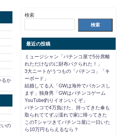
検索
検索
最近の投稿
ミュージシャン「パチンコ屋で5分席離
れただけなのに財布パクられた！」
3大ニートがうつもの「パチンコ」「キ
ーボード」
いるか
結婚してる人「GWは海外でバカンスし
ます」独身男「GWはパチンコゲーム
YouTube釣りイオンいくぞ」
パチンコで4万負けた、持ってきた傘も
取られててずぶ濡れで家に帰ってきた
このTシャツきてパチンコ屋に一日いた
ないの
ら10万円もらえるなら？