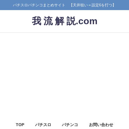
パチスロパチンコまとめサイト 【天井狙い＝設定6を打つ】
我 流 解 説.com
TOP
パチスロ
パチンコ
お問い合わせ