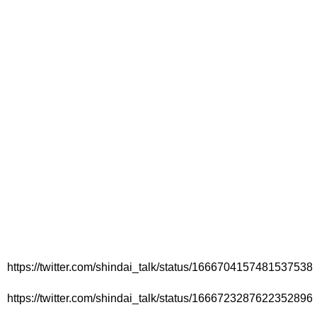
https://twitter.com/shindai_talk/status/1666704157481537538
https://twitter.com/shindai_talk/status/1666723287622352896