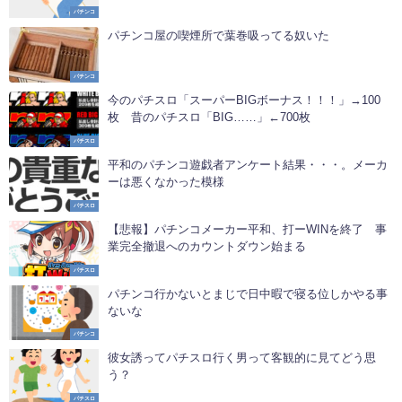
パチンコ
パチンコ屋の喫煙所で葉巻吸ってる奴いた
パチンコ
今のパチスロ「スーパーBIGボーナス！！！」→100
枚 昔のパチスロ「BIG……」←700枚
パチスロ
平和のパチンコ遊戯者アンケート結果・・・。メーカ
ーは悪くなかった模様
パチスロ
【悲報】パチンコメーカー平和、打ーWINを終了 事
業完全撤退へのカウントダウン始まる
パチスロ
パチンコ行かないとまじで日中暇で寝る位しかやる事
ないな
パチンコ
彼女誘ってパチスロ行く男って客観的に見てどう思
う？
パチスロ