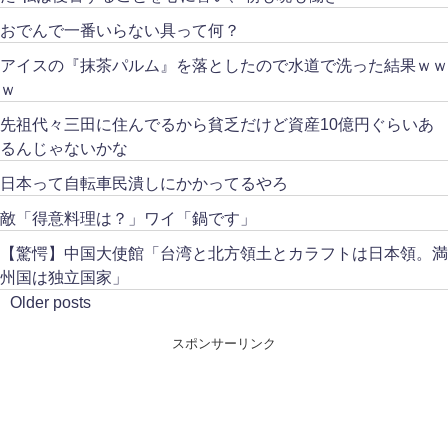
おでんで一番いらない具って何？
アイスの『抹茶パルム』を落としたので水道で洗った結果ｗｗ
ｗ
先祖代々三田に住んでるから貧乏だけど資産10億円ぐらいあ
るんじゃないかな
日本って自転車民潰しにかかってるやろ
敵「得意料理は？」ワイ「鍋です」
【驚愕】中国大使館「台湾と北方領土とカラフトは日本領。満
州国は独立国家」
Older posts
スポンサーリンク