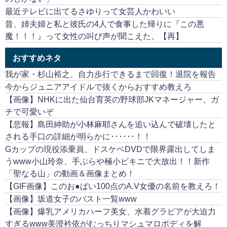
最近テレビに出てるさゆりって女芸人かわいい
昔、姉夫婦と私と彼氏の4人で食事した帰りに『この悪
魔！！！』って女性の叫び声が聞こえた。【再】
おすすめネタ
我が家・杉山裕之、自力歩行できるまで回復！退院を報告
今からジュニアアイドルで抜くからおすすめ教えろ
【画像】NHKに出た仙台育英の野球部JKマネージャー、ガ
チで可愛いぞ
【悲報】島田紳助が小林麻耶さんを追い込んで破壊したと
される手口の詳細が明らかに･･････！！
Gカップの現役添乗員、ドスケベDVDで限界露出してしま
うwww小山玲奈、手ぶらや極小ビキニで大放出！！新作
「聖なる山」の動画＆画像まとめ！
【GIF画像】このお●ぱい100点のA.V女優の名前を教えろ！
【画像】坂道女子のバスト一覧www
【画像】爆乳アメリカハーフ美女、水着グラビアが大迫力
すぎるwww美澄衿依がむっちりマシュマロボディを解