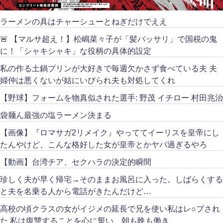
ラーメンの具はチャーシューとねぎだけでええ
🚨 【マルサ超え！】松嶋菜々子が「髪バッサリ」で国税の鬼
に！「シャキシャキ」な役柄の具体的設定
私の作る土鍋プリンが大好きで毎週欠かさず食べている夫 夫
婦仲は悪くないが姑にいびられ夫も対処してくれ
【野球】フォームを物真似された選手: 野茂 イチロー 村田兆治
袋麺ん最強の塩ラーメン決まる
【画像】『ロマサガ2リメイク』やっててイーリスを皇帝にし
たんやけど、こんな格好した女が皇帝とかヤバ過ぎるやろ
【動画】台湾チア、セクハラの決定的瞬間
珍しく夫が早く帰宅→そのままお風呂に入った。しばらくする
と夫を名乗る人から電話がきたんだけど…
高校の頃クラスの女がイジメの延長で兄を使い私はレ○プされ
た 私は復讐することを心に誓い、朝も晩も働き