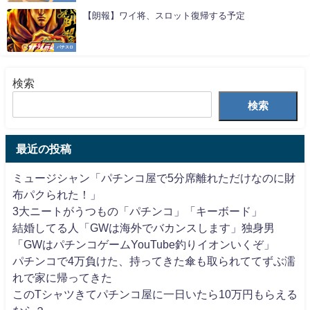
【朗報】ワイ将、スロット復帰する予定
パチスロ
検索
検索
最近の投稿
ミュージシャン「パチンコ屋で5分席離れただけなのに財
布パクられた！」
3大ニートがうつもの「パチンコ」「キーボード」
結婚してる人「GWは海外でバカンスします」独身男
「GWはパチンコゲームYouTube釣りイオンいくぞ」
パチンコで4万負けた、持ってきた傘も取られててずぶ濡
れで家に帰ってきた
このTシャツきてパチンコ屋に一日いたら10万円もらえる