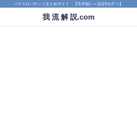
パチスロパチンコまとめサイト 【天井狙い＝設定6を打つ】
我 流 解 説.com