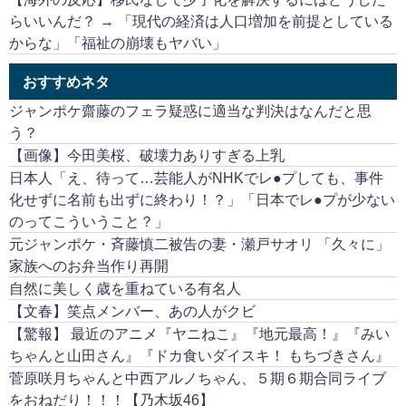
らいいんだ？ → 「現代の経済は人口増加を前提としている
からな」「福祉の崩壊もヤバい」
おすすめネタ
ジャンポケ齋藤のフェラ疑惑に適当な判決はなんだと思
う？
【画像】今田美桜、破壊力ありすぎる上乳
日本人「え、待って…芸能人がNHKでレ●プしても、事件
化せずに名前も出ずに終わり！？」「日本でレ●プが少ない
のってこういうこと？」
元ジャンポケ・斉藤慎二被告の妻・瀬戸サオリ 「久々に」
家族へのお弁当作り再開
自然に美しく歳を重ねている有名人
【文春】笑点メンバー、あの人がクビ
【驚報】 最近のアニメ『ヤニねこ』『地元最高！』『みい
ちゃんと山田さん』『ドカ食いダイスキ！ もちづきさん』
菅原咲月ちゃんと中西アルノちゃん、５期６期合同ライブ
をおねだり！！！【乃木坂46】