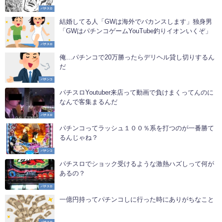
パチスロ
結婚してる人「GWは海外でバカンスします」独身男
「GWはパチンコゲームYouTube釣りイオンいくぞ」
パチスロ
俺…パチンコで20万勝ったらデリヘル貸し切りするん
だ
パチンコ
パチスロYoutuber来店って動画で負けまくってんのに
なんで客集まるんだ
パチスロ
パチンコってラッシュ１００％系を打つのが一番勝て
るんじゃね？
パチンコ
パチスロでショック受けるような激熱ハズしって何が
あるの？
パチスロ
一億円持ってパチンコしに行った時にありがちなこと
パチスロ