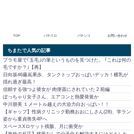
TOP
パチスロ
パチンコ
お問い合わせ
ちまたで人気の記事
プラモ屋で｢玉毛｣の筆というものを見つけた。 ｢これは何の
毛ですか？｣【再】
日向坂46藤嶌果歩、タンクトップおっぱいデッカ！横乳が
揺れ過ぎ最高！
信頼する強つよ彼女が 肉便器にされていた 2 前編
ぽっちゃり女子さん、エアコンと熱愛発覚か
中川朋美 １メートル越えの大迫力白おっぱい！！
【ギャップ】性病クリニック勤務おおにしさん(28)、学ラン
姿から童貞喪失4Pへ
スペースXロケット残骸、月に衝突か
【海外の反応】移民なしで少子化を解決するにはどうした