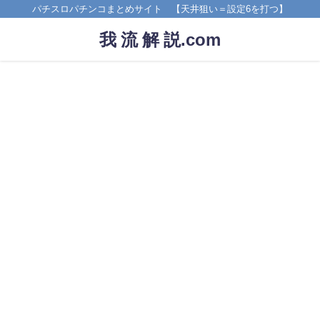
パチスロパチンコまとめサイト 【天井狙い＝設定6を打つ】
我 流 解 説.com