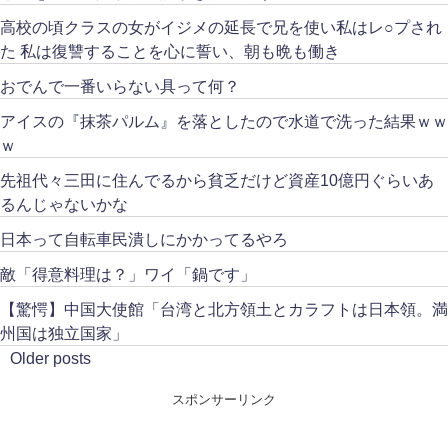
高校の頃クラスの女がイジメの延長で兄を使い私はレ○プされ
た 私は復讐することを心に誓い、朝も晩も働き
おでんで一番いらない具って何？
アイスの『抹茶パルム』を落としたので水道で洗った結果ｗｗ
ｗ
先祖代々三田に住んでるから貧乏だけど資産10億円ぐらいあ
るんじゃないかな
日本って自転車民潰しにかかってるやろ
敵「得意料理は？」ワイ「鍋です」
【驚愕】中国大使館「台湾と北方領土とカラフトは日本領。満
州国は独立国家」
Older posts
スポンサーリンク