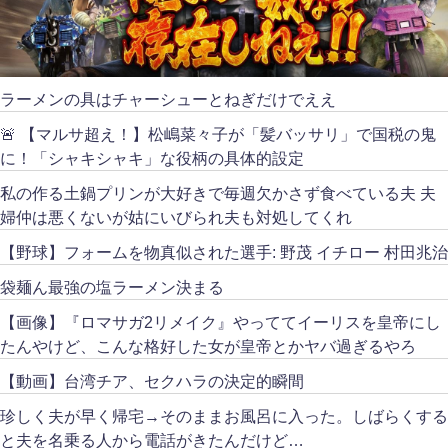
ラーメンの具はチャーシューとねぎだけでええ
🚨 【マルサ超え！】松嶋菜々子が「髪バッサリ」で国税の鬼
に！「シャキシャキ」な役柄の具体的設定
私の作る土鍋プリンが大好きで毎週欠かさず食べている夫 夫
婦仲は悪くないが姑にいびられ夫も対処してくれ
【野球】フォームを物真似された選手: 野茂 イチロー 村田兆治
袋麺ん最強の塩ラーメン決まる
【画像】『ロマサガ2リメイク』やっててイーリスを皇帝にし
たんやけど、こんな格好した女が皇帝とかヤバ過ぎるやろ
【動画】台湾チア、セクハラの決定的瞬間
珍しく夫が早く帰宅→そのままお風呂に入った。しばらくする
と夫を名乗る人から電話がきたんだけど…