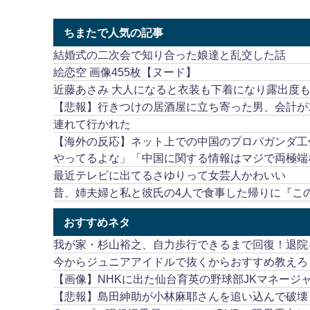
ちまたで人気の記事
結婚式の二次会で知り合った娘達と乱交した話
絵恋空 画像455枚【ヌード】
近藤あさみ 大人になると衣装も下着になり露出度
【悲報】行きつけの居酒屋に立ち寄った男、会計が1
連れて行かれた
【海外の反応】ネット上での中国のプロパガンダ工
やってるよな」「中国に関する情報はマジで両極端
最近テレビに出てるさゆりって女芸人かわいい
昔、姉夫婦と私と彼氏の4人で食事した帰りに『こ
おすすめネタ
我が家・杉山裕之、自力歩行できるまで回復！退院
今からジュニアアイドルで抜くからおすすめ教えろ
【画像】NHKに出た仙台育英の野球部JKマネージ
【悲報】島田紳助が小林麻耶さんを追い込んで破壊し