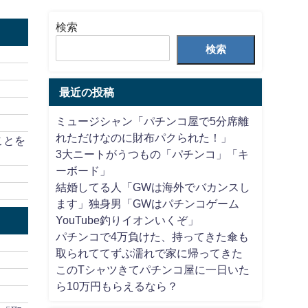
検索
検索
最近の投稿
ミュージシャン「パチンコ屋で5分席離
れただけなのに財布パクられた！」
ことを
3大ニートがうつもの「パチンコ」「キ
ーボード」
結婚してる人「GWは海外でバカンスし
ます」独身男「GWはパチンコゲーム
YouTube釣りイオンいくぞ」
パチンコで4万負けた、持ってきた傘も
取られててずぶ濡れで家に帰ってきた
このTシャツきてパチンコ屋に一日いた
ら10万円もらえるなら？