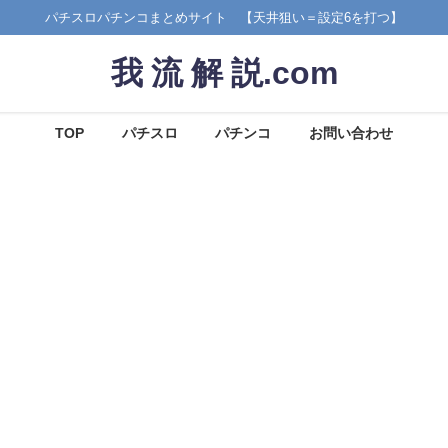
パチスロパチンコまとめサイト 【天井狙い＝設定6を打つ】
我 流 解 説.com
TOP
パチスロ
パチンコ
お問い合わせ