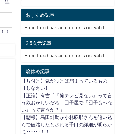
作「聖
おすすめ記事
Error: Feed has an error or is not valid
放！！
2.5次元記事
Error: Feed has an error or is not valid
箸休め記事
【片付け】気がつけば溜まっているもの
【しなさい】
【正論】有吉「『俺テレビ見ない』って言
う奴おかしいだろ。団子屋で『団子食べな
い』って言うか？」
【悲報】島田紳助が小林麻耶さんを追い込
んで破壊したとされる手口の詳細が明らか
に･･････！！