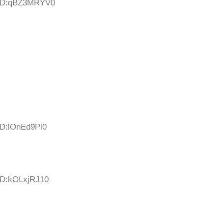
5 ID:qBZ3MRYV0
ID:lOnEd9Pl0
 ID:kOLxjRJ10