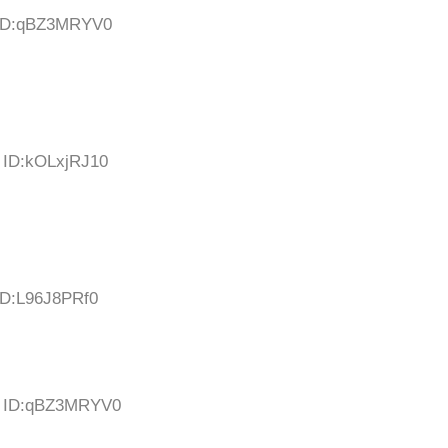
4 ID:qBZ3MRYV0
0 ID:kOLxjRJ10
 ID:L96J8PRf0
00 ID:qBZ3MRYV0