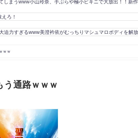
してしまうwww小山玲奈、手ぶらや極小ビキニで大放出！！新
教えろ！
大迫力すぎるwww美澄衿依がむっちりマシュマロボディを解
ｗｗｗ
もう通路ｗｗｗ