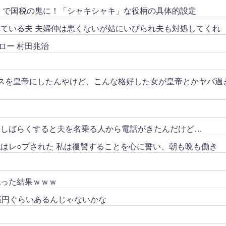
リ」で国税の鬼に！「シャキシャキ」な役柄の具体的設定
ている夫 夫婦仲は悪くないが姑にいびられ夫も対処してくれ
ロー 村田兆治
スを皇帝にしたんやけど、こんな格好した女が皇帝とかヤバ過
。しばらくすると夫を名乗る人から電話がきたんだけど…
はレ○プされた 私は復讐することを心に誓い、朝も晩も働き
洗った結果ｗｗｗ
億円ぐらいあるんじゃないかな