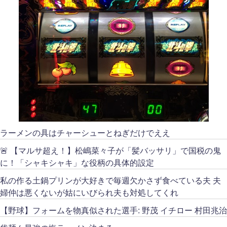
ラーメンの具はチャーシューとねぎだけでええ
🚨 【マルサ超え！】松嶋菜々子が「髪バッサリ」で国税の鬼
に！「シャキシャキ」な役柄の具体的設定
私の作る土鍋プリンが大好きで毎週欠かさず食べている夫 夫
婦仲は悪くないが姑にいびられ夫も対処してくれ
【野球】フォームを物真似された選手: 野茂 イチロー 村田兆治