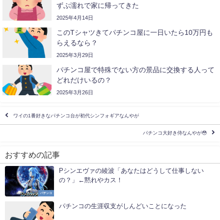
ずぶ濡れで家に帰ってきた
2025年4月14日
このTシャツきてパチンコ屋に一日いたら10万円も
らえるなら？
2025年3月29日
パチンコ屋で特殊でない方の景品に交換する人って
どれだけいるの？
2025年3月26日
ワイの1番好きなパチンコ台が初代シンフォギアなんやが
パチンコ大好き侍なんやが😳
おすすめの記事
Pシンエヴァの綾波「あなたはどうして仕事しない
の？」←黙れやカス！
パチンコ
パチンコの生涯収支がしんどいことになった