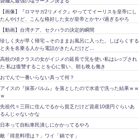
袋麺ん最強の塩ラーメン決まる
【画像】『ロマサガ2リメイク』やっててイーリスを皇帝にし
たんやけど、こんな格好した女が皇帝とかヤバ過ぎるやろ
【動画】台湾チア、セクハラの決定的瞬間
珍しく夫が早く帰宅→そのままお風呂に入った。しばらくする
と夫を名乗る人から電話がきたんだけど…
高校の頃クラスの女がイジメの延長で兄を使い私はレ○プされ
た 私は復讐することを心に誓い、朝も晩も働き
おでんで一番いらない具って何？
アイスの『抹茶パルム』を落としたので水道で洗った結果ｗｗ
ｗ
先祖代々三田に住んでるから貧乏だけど資産10億円ぐらいあ
るんじゃないかな
日本って自転車民潰しにかかってるやろ
敵「得意料理は？」ワイ「鍋です」