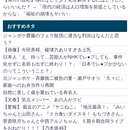
らいいんだ？ → 「現代の経済は人口増加を前提としている
からな」「福祉の崩壊もヤバい」
おすすめネタ
ジャンポケ齋藤のフェラ疑惑に適当な判決はなんだと思
う？
【画像】今田美桜、破壊力ありすぎる上乳
日本人「え、待って…芸能人がNHKでレ●プしても、事件
化せずに名前も出ずに終わり！？」「日本でレ●プが少ない
のってこういうこと？」
元ジャンポケ・斉藤慎二被告の妻・瀬戸サオリ 「久々に」
家族へのお弁当作り再開
自然に美しく歳を重ねている有名人
【文春】笑点メンバー、あの人がクビ
【驚報】 最近のアニメ『ヤニねこ』『地元最高！』『みい
ちゃんと山田さん』『ドカ食いダイスキ！ もちづきさん』
菅原咲月ちゃんと中西アルノちゃん、５期６期合同ライブ
をおねだり！！！【乃木坂46】