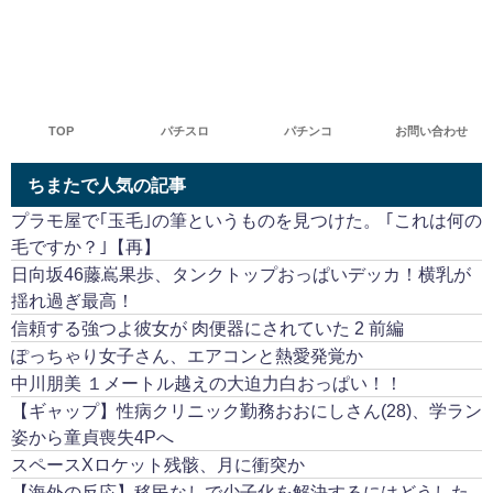
TOP
パチスロ
パチンコ
お問い合わせ
ちまたで人気の記事
プラモ屋で｢玉毛｣の筆というものを見つけた。 ｢これは何の
毛ですか？｣【再】
日向坂46藤嶌果歩、タンクトップおっぱいデッカ！横乳が
揺れ過ぎ最高！
信頼する強つよ彼女が 肉便器にされていた 2 前編
ぽっちゃり女子さん、エアコンと熱愛発覚か
中川朋美 １メートル越えの大迫力白おっぱい！！
【ギャップ】性病クリニック勤務おおにしさん(28)、学ラン
姿から童貞喪失4Pへ
スペースXロケット残骸、月に衝突か
【海外の反応】移民なしで少子化を解決するにはどうした