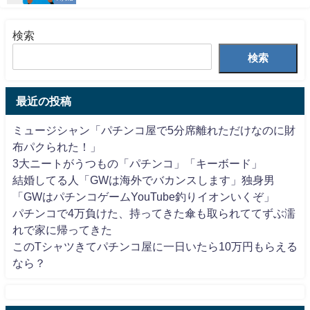
検索
検索
最近の投稿
ミュージシャン「パチンコ屋で5分席離れただけなのに財
布パクられた！」
3大ニートがうつもの「パチンコ」「キーボード」
結婚してる人「GWは海外でバカンスします」独身男
「GWはパチンコゲームYouTube釣りイオンいくぞ」
パチンコで4万負けた、持ってきた傘も取られててずぶ濡
れで家に帰ってきた
このTシャツきてパチンコ屋に一日いたら10万円もらえる
なら？