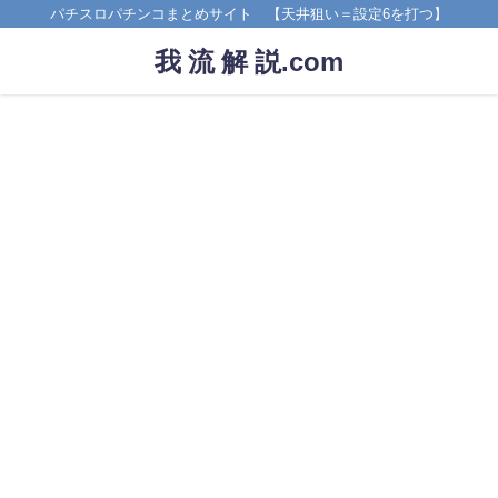
パチスロパチンコまとめサイト 【天井狙い＝設定6を打つ】
我 流 解 説.com