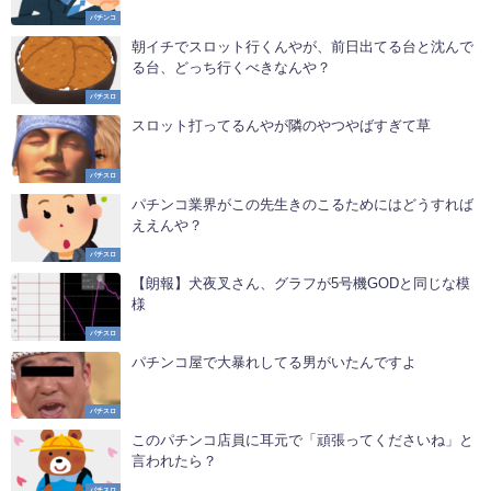
パチンコ
朝イチでスロット行くんやが、前日出てる台と沈んで
る台、どっち行くべきなんや？
パチスロ
スロット打ってるんやが隣のやつやばすぎて草
パチスロ
パチンコ業界がこの先生きのこるためにはどうすれば
ええんや？
パチスロ
【朗報】犬夜叉さん、グラフが5号機GODと同じな模
様
パチスロ
パチンコ屋で大暴れしてる男がいたんですよ
パチスロ
このパチンコ店員に耳元で「頑張ってくださいね」と
言われたら？
パチスロ