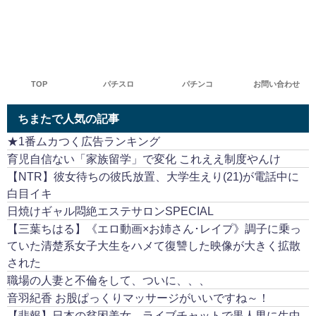
TOP
パチスロ
パチンコ
お問い合わせ
ちまたで人気の記事
★1番ムカつく広告ランキング
育児自信ない「家族留学」で変化 これええ制度やんけ
【NTR】彼女待ちの彼氏放置、大学生えり(21)が電話中に
白目イキ
日焼けギャル悶絶エステサロンSPECIAL
【三葉ちはる】《エロ動画×お姉さん･レイプ》調子に乗っ
ていた清楚系女子大生をハメて復讐した映像が大きく拡散
された
職場の人妻と不倫をして、ついに、、、
音羽紀香 お股ぱっくりマッサージがいいですね～！
【悲報】日本の貧困美女、ライブチャットで黒人男に生中