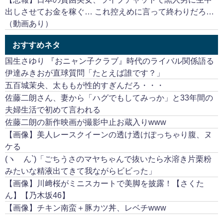
出しさせてお金を稼ぐ… これ控えめに言って終わりだろ…
（動画あり）
おすすめネタ
国生さゆり 『おニャン子クラブ』時代のライバル関係語る
伊達みきおが直球質問「たとえば誰です？」
五百城茉央、太ももが性的すぎんだろ・・・
佐藤二朗さん、妻から「ハグでもしてみっか」と33年間の
夫婦生活で初めて言われる
佐藤二朗の新作映画が撮影中止お蔵入りwww
【画像】美人レースクイーンの透け透けぽっちゃり腹、ヌ
ケる
(ヽ´ん`)「ごちうさのマヤちゃんで抜いたら水溶き片栗粉
みたいな精液出てきて我ながらビビった」
【画像】川﨑桜がミニスカートで美脚を披露！【さくた
ん】【乃木坂46】
【画像】チキン南蛮＋豚カツ丼、レベチwww