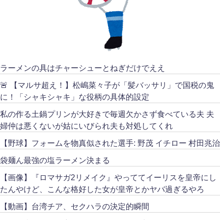
ラーメンの具はチャーシューとねぎだけでええ
🚨 【マルサ超え！】松嶋菜々子が「髪バッサリ」で国税の鬼
に！「シャキシャキ」な役柄の具体的設定
私の作る土鍋プリンが大好きで毎週欠かさず食べている夫 夫
婦仲は悪くないが姑にいびられ夫も対処してくれ
【野球】フォームを物真似された選手: 野茂 イチロー 村田兆治
袋麺ん最強の塩ラーメン決まる
【画像】『ロマサガ2リメイク』やっててイーリスを皇帝にし
たんやけど、こんな格好した女が皇帝とかヤバ過ぎるやろ
【動画】台湾チア、セクハラの決定的瞬間