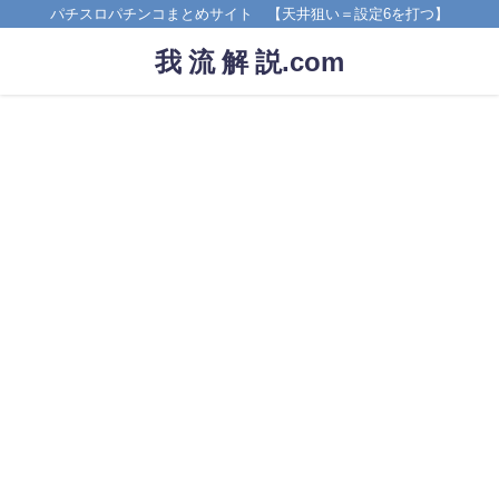
パチスロパチンコまとめサイト 【天井狙い＝設定6を打つ】
我 流 解 説.com