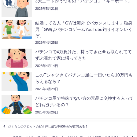
3大ニートがうつもの「パチンコ」「キーボード」
2025年5月21日
結婚してる人「GWは海外でバカンスします」独身
男「GWはパチンコゲームYouTube釣りイオンいく
ぞ」
2025年4月25日
パチンコで4万負けた、持ってきた傘も取られてて
ずぶ濡れで家に帰ってきた
2025年4月14日
このTシャツきてパチンコ屋に一日いたら10万円も
らえるなら？
2025年3月29日
パチンコ屋で特殊でない方の景品に交換する人って
どれだけいるの？
2025年3月26日
ひぐらしのスロットのビタ押し成功率95%だが質問ある？