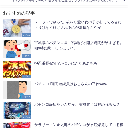
牙狼ファイナルってパチンコ昔あったんだけど、ファイナル以来マジで出てないの？
おすすめの記事
スロットで余った1枚を可愛い女の子が打ってる台に
さりげなく投げ入れるのが趣味なんやが
パチスロ
宮城県のパチンコ屋「宮城だけ開店時間が早すぎる。
朝9時に統一してほしい」
パチンコ
押忍番長4のPVがついにきたああああ
パチスロ
パチンコ1週間連続負けおじさんの正体www
パチンコ
パチンコ辞めたいんやが、実機買えば辞めれるん？
パチスロ
サラリーマン金太郎のパチンコが早速爆発している模