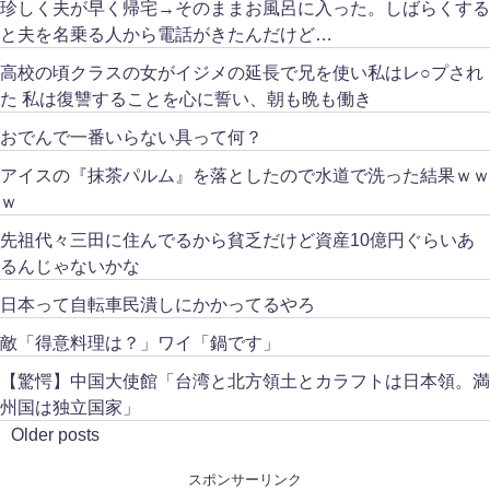
珍しく夫が早く帰宅→そのままお風呂に入った。しばらくする
と夫を名乗る人から電話がきたんだけど…
高校の頃クラスの女がイジメの延長で兄を使い私はレ○プされ
た 私は復讐することを心に誓い、朝も晩も働き
おでんで一番いらない具って何？
アイスの『抹茶パルム』を落としたので水道で洗った結果ｗｗ
ｗ
先祖代々三田に住んでるから貧乏だけど資産10億円ぐらいあ
るんじゃないかな
日本って自転車民潰しにかかってるやろ
敵「得意料理は？」ワイ「鍋です」
【驚愕】中国大使館「台湾と北方領土とカラフトは日本領。満
州国は独立国家」
Older posts
スポンサーリンク