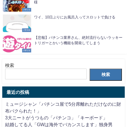
様
パチンコ
ワイ、10日ぶりにお風呂入ってスロットで負ける
パチスロ
【悲報】パチンコ業界さん、絶対流行らないラッキー
トリガーとかいう機能を開発してしまう
パチンコ
検索
検索
最近の投稿
ミュージシャン「パチンコ屋で5分席離れただけなのに財
布パクられた！」
3大ニートがうつもの「パチンコ」「キーボード」
結婚してる人「GWは海外でバカンスします」独身男