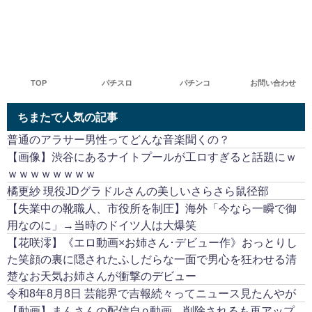
TOP
パチスロ
パチンコ
お問い合わせ
ちまたで人気の記事
普通のアラサー男性ってどんな音楽聞くの？
【画像】渋谷にあるナイトプールが工ロすぎると話題にｗ
ｗｗｗｗｗｗｗｗ
橘更紗 現役JDグラドルさんの美しいさらさら鼠径部
【失業中の靴職人、市役所を制圧】海外「今なら一瞬で御
用なのに」→当時のドイツ人は大爆笑
【花咲澪】《エロ動画×お姉さん･デビュー作》おっとりし
た笑顔の裏に隠されたふしだらな一面で男心を狂わせる清
楚なお天気お姉さんが衝撃のデビュー
令和8年8月8日 芸能界で吉報続々ってニュース見たんやが
【動画】まんさんの配信自⚪︎動画、削除されるも再アップ