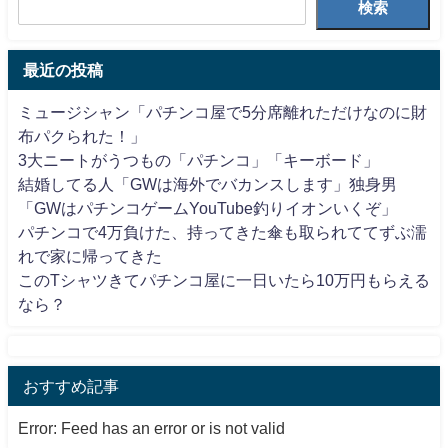
検索
最近の投稿
ミュージシャン「パチンコ屋で5分席離れただけなのに財
布パクられた！」
3大ニートがうつもの「パチンコ」「キーボード」
結婚してる人「GWは海外でバカンスします」独身男
「GWはパチンコゲームYouTube釣りイオンいくぞ」
パチンコで4万負けた、持ってきた傘も取られててずぶ濡
れで家に帰ってきた
このTシャツきてパチンコ屋に一日いたら10万円もらえる
なら？
おすすめ記事
Error: Feed has an error or is not valid