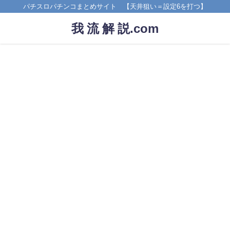
パチスロパチンコまとめサイト 【天井狙い＝設定6を打つ】
我 流 解 説.com