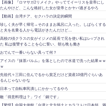
【画像】『ロマサガ2リメイク』やっててイーリスを皇帝にし
たんやけど、こんな格好した女が皇帝とかヤバ過ぎるやろ
【動画】台湾チア、セクハラの決定的瞬間
珍しく夫が早く帰宅→そのままお風呂に入った。しばらくする
と夫を名乗る人から電話がきたんだけど…
高校の頃クラスの女がイジメの延長で兄を使い私はレ○プされ
た 私は復讐することを心に誓い、朝も晩も働き
おでんで一番いらない具って何？
アイスの『抹茶パルム』を落としたので水道で洗った結果ｗｗ
ｗ
先祖代々三田に住んでるから貧乏だけど資産10億円ぐらいあ
るんじゃないかな
日本って自転車民潰しにかかってるやろ
敵「得意料理は？」ワイ「鍋です」
【驚愕】中国大使館「台湾と北方領土とカラフトは日本領。満