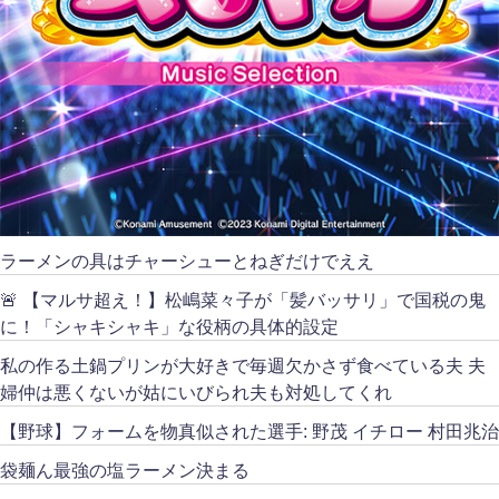
ラーメンの具はチャーシューとねぎだけでええ
🚨 【マルサ超え！】松嶋菜々子が「髪バッサリ」で国税の鬼
に！「シャキシャキ」な役柄の具体的設定
私の作る土鍋プリンが大好きで毎週欠かさず食べている夫 夫
婦仲は悪くないが姑にいびられ夫も対処してくれ
【野球】フォームを物真似された選手: 野茂 イチロー 村田兆治
袋麺ん最強の塩ラーメン決まる