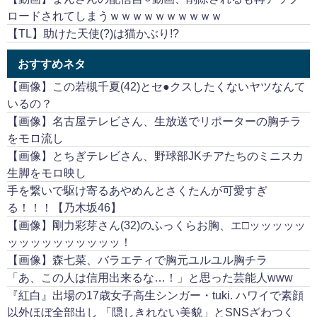
ロードされてしまうｗｗｗｗｗｗｗｗｗｗ
【TL】助けた天使(?)は猫かぶり!?
おすすめネタ
【画像】この若槻千夏(42)とセ●クスしたくないヤツなんて
いるの？
【画像】名古屋テレビさん、生放送でリポーターの胸チラ
をモロ流し
【画像】とちぎテレビさん、野球部JKチアたちのミニスカ
生脚をモロ映し
手を繋いで駆け寄るあやめんとさくたんが可愛すぎ
る！！！【乃木坂46】
【画像】剛力彩芽さん(32)のふっくらお胸、エ□ッッッッッ
ッッッッッッッッッッ！
【画像】森七菜、バラエティで胸元ユルユル胸チラ
「あ、この人は信用出来るな…！」と思った芸能人www
『紅白』出場の17歳女子高生シンガー・tuki. ハワイで素顔
以外ほぼ全部出し 「隠しきれない美貌」とSNSざわつく