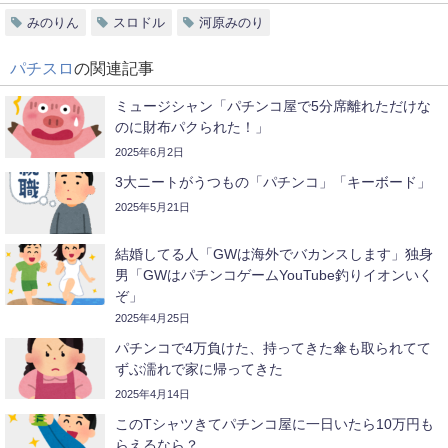
みのりん
スロドル
河原みのり
パチスロ
の関連記事
ミュージシャン「パチンコ屋で5分席離れただけな
のに財布パクられた！」
2025年6月2日
3大ニートがうつもの「パチンコ」「キーボード」
2025年5月21日
結婚してる人「GWは海外でバカンスします」独身
男「GWはパチンコゲームYouTube釣りイオンいく
ぞ」
2025年4月25日
パチンコで4万負けた、持ってきた傘も取られてて
ずぶ濡れで家に帰ってきた
2025年4月14日
このTシャツきてパチンコ屋に一日いたら10万円も
らえるなら？