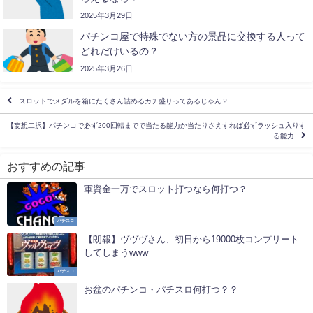
2025年3月29日
パチンコ屋で特殊でない方の景品に交換する人って
どれだけいるの？
2025年3月26日
スロットでメダルを箱にたくさん詰めるカチ盛りってあるじゃん？
【妄想二択】パチンコで必ず200回転までで当たる能力か当たりさえすれば必ずラッシュ入りす
る能力
おすすめの記事
軍資金一万でスロット打つなら何打つ？
パチスロ
【朗報】ヴヴヴさん、初日から19000枚コンプリート
してしまうwww
パチスロ
お盆のパチンコ・パチスロ何打つ？？