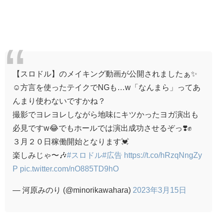
【スロドル】のメイキング動画が公開されましたぁ✨
☺️方言を使ったテイクでNGも…w「なんまら」ってあ
んまり使わないですかね？
撮影でヨレヨレしながら地味にキツかったヨガ演出も
必見ですw😂でもホールでは演出成功させるぞっ❣️✊
３月２０日稼働開始となります💓
楽しみじゃ〜🎶
#スロドル
#広告
https://t.co/hRzqNngZy
P
pic.twitter.com/nO885TD9hO
— 河原みのり (@minorikawahara)
2023年3月15日