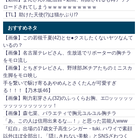
ロードされてしまうｗｗｗｗｗｗｗｗｗｗ
【TL】助けた天使(?)は猫かぶり!?
おすすめネタ
【画像】この若槻千夏(42)とセ●クスしたくないヤツなんて
いるの？
【画像】名古屋テレビさん、生放送でリポーターの胸チラ
をモロ流し
【画像】とちぎテレビさん、野球部JKチアたちのミニスカ
生脚をモロ映し
手を繋いで駆け寄るあやめんとさくたんが可愛すぎ
る！！！【乃木坂46】
【画像】剛力彩芽さん(32)のふっくらお胸、エ□ッッッッッ
ッッッッッッッッッッ！
【画像】森七菜、バラエティで胸元ユルユル胸チラ
「あ、この人は信用出来るな…！」と思った芸能人www
『紅白』出場の17歳女子高生シンガー・tuki. ハワイで素顔
以外ほぼ全部出し 「隠しきれない美貌」とSNSざわつく