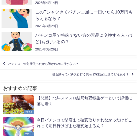
2025年4月14日
このTシャツきてパチンコ屋に一日いたら10万円も
らえるなら？
2025年3月29日
パチンコ屋で特殊でない方の景品に交換する人って
どれだけいるの？
2025年3月26日
パチンコで全財産失ったから誰か飲みに行かない？
彼女誘ってパチスロ行く男って客観的に見てどう思う？
おすすめの記事
【悲報】北斗スマスロ結局無双転生ゲーという評価に
落ち着く
パチスロ
今日パチンコで閉店まで確変取りきれなかったけどこ
れって明日行けばまた確変始まるん？
パチスロ