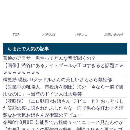
TOP
パチスロ
パチンコ
お問い合わせ
ちまたで人気の記事
普通のアラサー男性ってどんな音楽聞くの？
【画像】渋谷にあるナイトプールが工ロすぎると話題にｗ
ｗｗｗｗｗｗｗｗ
橘更紗 現役JDグラドルさんの美しいさらさら鼠径部
【失業中の靴職人、市役所を制圧】海外「今なら一瞬で御
用なのに」→当時のドイツ人は大爆笑
【花咲澪】《エロ動画×お姉さん･デビュー作》おっとりし
た笑顔の裏に隠されたふしだらな一面で男心を狂わせる清
楚なお天気お姉さんが衝撃のデビュー
令和8年8月8日 芸能界で吉報続々ってニュース見たんやが
【動画】まんさんの配信自⚪︎動画、削除されるも再アップ