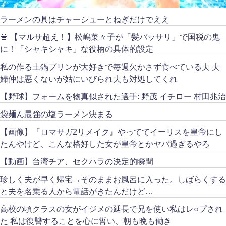
ラーメンの具はチャーシューとねぎだけでええ
🚨 【マルサ超え！】松嶋菜々子が「髪バッサリ」で国税の鬼
に！「シャキシャキ」な役柄の具体的設定
私の作る土鍋プリンが大好きで毎週欠かさず食べている夫 夫
婦仲は悪くないが姑にいびられ夫も対処してくれ
【野球】フォームを物真似された選手: 野茂 イチロー 村田兆治
袋麺ん最強の塩ラーメン決まる
【画像】『ロマサガ2リメイク』やっててイーリスを皇帝にし
たんやけど、こんな格好した女が皇帝とかヤバ過ぎるやろ
【動画】台湾チア、セクハラの決定的瞬間
珍しく夫が早く帰宅→そのままお風呂に入った。しばらくする
と夫を名乗る人から電話がきたんだけど…
高校の頃クラスの女がイジメの延長で兄を使い私はレ○プされ
た 私は復讐することを心に誓い、朝も晩も働き