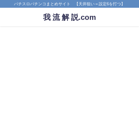
パチスロパチンコまとめサイト 【天井狙い＝設定6を打つ】
我 流 解 説.com