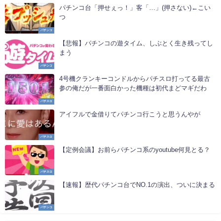
パチンコ台「押せぇっ！」客「…」(押さない)←こい
つ
パチンコ
【悲報】パチンコの遊タイム、しぶとく生き残ってし
まう
パチンコ
4号機クランキーコンドルからパチスロ打ってる最古
参の俺だが一番面白かった機種は初代まどマギだわ
パチスロ
アイフルで金借りてパチンコ行こうと思うんやが
パチスロ
【定例会議】お前らパチンコ系のyoutube何見とる？
パチスロ
【速報】歴代パチンコ台でNO.1の演出、ついに決まる
パチンコ