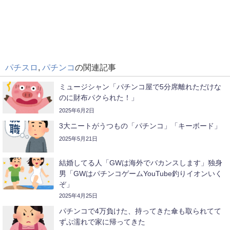
パチスロ
,
パチンコ
の関連記事
ミュージシャン「パチンコ屋で5分席離れただけな
のに財布パクられた！」
2025年6月2日
3大ニートがうつもの「パチンコ」「キーボード」
2025年5月21日
結婚してる人「GWは海外でバカンスします」独身
男「GWはパチンコゲームYouTube釣りイオンいく
ぞ」
2025年4月25日
パチンコで4万負けた、持ってきた傘も取られてて
ずぶ濡れで家に帰ってきた