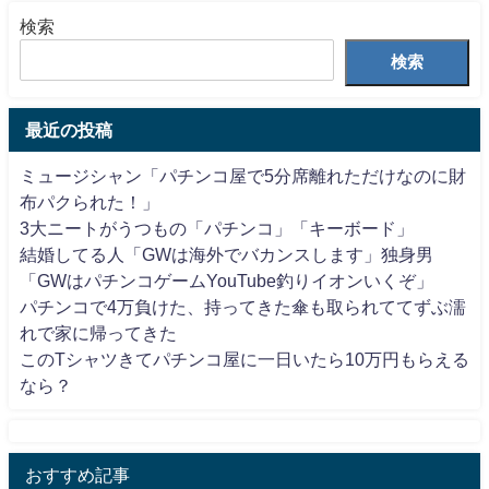
検索
検索
最近の投稿
ミュージシャン「パチンコ屋で5分席離れただけなのに財
布パクられた！」
3大ニートがうつもの「パチンコ」「キーボード」
結婚してる人「GWは海外でバカンスします」独身男
「GWはパチンコゲームYouTube釣りイオンいくぞ」
パチンコで4万負けた、持ってきた傘も取られててずぶ濡
れで家に帰ってきた
このTシャツきてパチンコ屋に一日いたら10万円もらえる
なら？
おすすめ記事