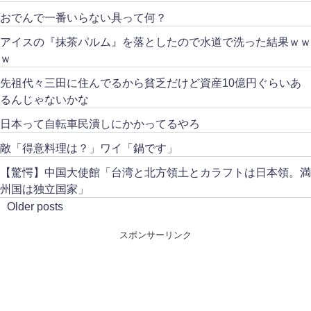
おでんで一番いらない具って何？
アイスの『抹茶パルム』を落としたので水道で洗った結果ｗｗ
ｗ
先祖代々三田に住んでるから貧乏だけど資産10億円ぐらいあ
るんじゃないかな
日本って自転車民潰しにかかってるやろ
敵「得意料理は？」ワイ「鍋です」
【驚愕】中国大使館「台湾と北方領土とカラフトは日本領。満
州国は独立国家」
Older posts
スポンサーリンク