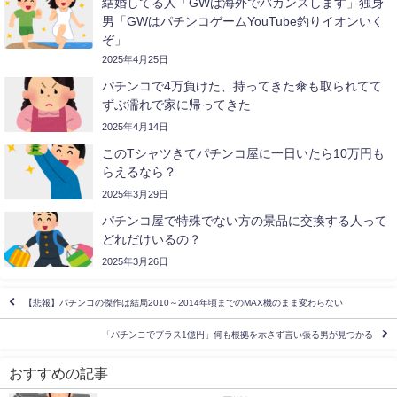
結婚してる人「GWは海外でバカンスします」独身
男「GWはパチンコゲームYouTube釣りイオンいく
ぞ」
2025年4月25日
パチンコで4万負けた、持ってきた傘も取られてて
ずぶ濡れで家に帰ってきた
2025年4月14日
このTシャツきてパチンコ屋に一日いたら10万円も
らえるなら？
2025年3月29日
パチンコ屋で特殊でない方の景品に交換する人って
どれだけいるの？
2025年3月26日
【悲報】パチンコの傑作は結局2010～2014年頃までのMAX機のまま変わらない
「パチンコでプラス1億円」何も根拠を示さず言い張る男が見つかる
おすすめの記事