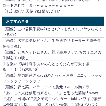
ロードされてしまうｗｗｗｗｗｗｗｗｗｗ
【TL】助けた天使(?)は猫かぶり!?
おすすめネタ
【画像】この若槻千夏(42)とセ●クスしたくないヤツなんて
いるの？
【画像】名古屋テレビさん、生放送でリポーターの胸チラ
をモロ流し
【画像】とちぎテレビさん、野球部JKチアたちのミニスカ
生脚をモロ映し
手を繋いで駆け寄るあやめんとさくたんが可愛すぎ
る！！！【乃木坂46】
【画像】剛力彩芽さん(32)のふっくらお胸、エ□ッッッッッ
ッッッッッッッッッッ！
【画像】森七菜、バラエティで胸元ユルユル胸チラ
「あ、この人は信用出来るな…！」と思った芸能人www
『紅白』出場の17歳女子高生シンガー・tuki. ハワイで素顔
以外ほぼ全部出し 「隠しきれない美貌」とSNSざわつく