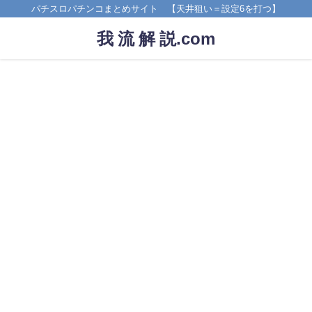
パチスロパチンコまとめサイト 【天井狙い＝設定6を打つ】
我 流 解 説.com