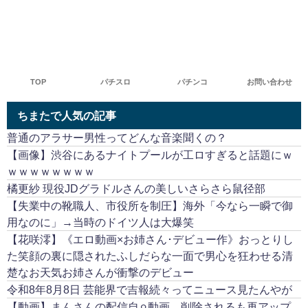
TOP
パチスロ
パチンコ
お問い合わせ
ちまたで人気の記事
普通のアラサー男性ってどんな音楽聞くの？
【画像】渋谷にあるナイトプールが工ロすぎると話題にｗ
ｗｗｗｗｗｗｗｗ
橘更紗 現役JDグラドルさんの美しいさらさら鼠径部
【失業中の靴職人、市役所を制圧】海外「今なら一瞬で御
用なのに」→当時のドイツ人は大爆笑
【花咲澪】《エロ動画×お姉さん･デビュー作》おっとりし
た笑顔の裏に隠されたふしだらな一面で男心を狂わせる清
楚なお天気お姉さんが衝撃のデビュー
令和8年8月8日 芸能界で吉報続々ってニュース見たんやが
【動画】まんさんの配信自⚪︎動画、削除されるも再アップ