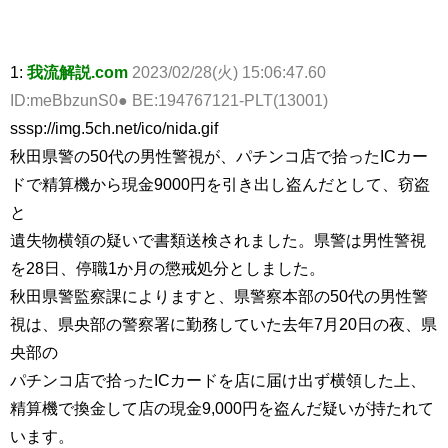
1:
我流解説.com
2023/02/28(火) 15:06:47.60
ID:meBbzunS0● BE:194767121-PLT(13001)
sssp://img.5ch.net/ico/nida.gif
秋田県警の50代の男性警視が、パチンコ店で拾ったICカー
ドで精算機から現金9000円を引き出し盗んだとして、窃盗
と
遺失物横領の疑いで書類送検されました。県警は男性警視
を28日、停職1か月の懲戒処分としました。
秋田県警監察課によりますと、県警察本部の50代の男性警
視は、県央部の警察署に勤務していた去年7月20日の夜、県
央部の
パチンコ店で拾ったICカードを店に届け出ず横領した上、
精算機で換金して店の現金9,000円を盗んだ疑いが持たれて
います。