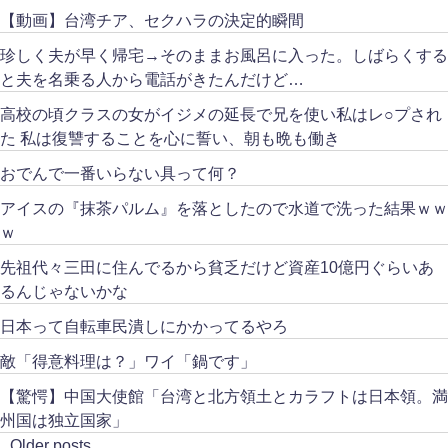
【動画】台湾チア、セクハラの決定的瞬間
珍しく夫が早く帰宅→そのままお風呂に入った。しばらくする
と夫を名乗る人から電話がきたんだけど…
高校の頃クラスの女がイジメの延長で兄を使い私はレ○プされ
た 私は復讐することを心に誓い、朝も晩も働き
おでんで一番いらない具って何？
アイスの『抹茶パルム』を落としたので水道で洗った結果ｗｗ
ｗ
先祖代々三田に住んでるから貧乏だけど資産10億円ぐらいあ
るんじゃないかな
日本って自転車民潰しにかかってるやろ
敵「得意料理は？」ワイ「鍋です」
【驚愕】中国大使館「台湾と北方領土とカラフトは日本領。満
州国は独立国家」
Older posts