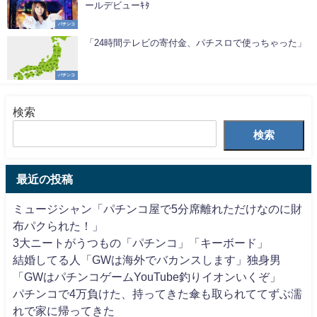
ールデビューｷﾀ
パチンコ
「24時間テレビの寄付金、パチスロで使っちゃった」
パチンコ
検索
検索
最近の投稿
ミュージシャン「パチンコ屋で5分席離れただけなのに財
布パクられた！」
3大ニートがうつもの「パチンコ」「キーボード」
結婚してる人「GWは海外でバカンスします」独身男
「GWはパチンコゲームYouTube釣りイオンいくぞ」
パチンコで4万負けた、持ってきた傘も取られててずぶ濡
れで家に帰ってきた