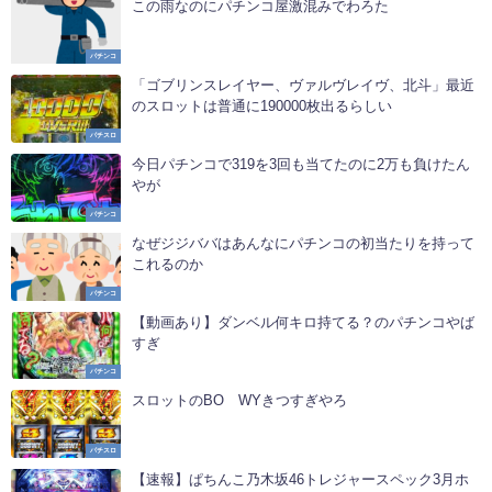
この雨なのにパチンコ屋激混みでわろた
パチンコ
「ゴブリンスレイヤー、ヴァルヴレイヴ、北斗」最近
のスロットは普通に190000枚出るらしい
パチスロ
今日パチンコで319を3回も当てたのに2万も負けたん
やが
パチンコ
なぜジジババはあんなにパチンコの初当たりを持って
これるのか
パチンコ
【動画あり】ダンベル何キロ持てる？のパチンコやば
すぎ
パチンコ
スロットのBOØWYきつすぎやろ
パチスロ
【速報】ぱちんこ乃木坂46トレジャースペック3月ホ