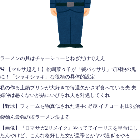
ラーメンの具はチャーシューとねぎだけでええ
🚨 【マルサ超え！】松嶋菜々子が「髪バッサリ」で国税の鬼
に！「シャキシャキ」な役柄の具体的設定
私の作る土鍋プリンが大好きで毎週欠かさず食べている夫 夫
婦仲は悪くないが姑にいびられ夫も対処してくれ
【野球】フォームを物真似された選手: 野茂 イチロー 村田兆治
袋麺ん最強の塩ラーメン決まる
【画像】『ロマサガ2リメイク』やっててイーリスを皇帝にし
たんやけど、こんな格好した女が皇帝とかヤバ過ぎるやろ