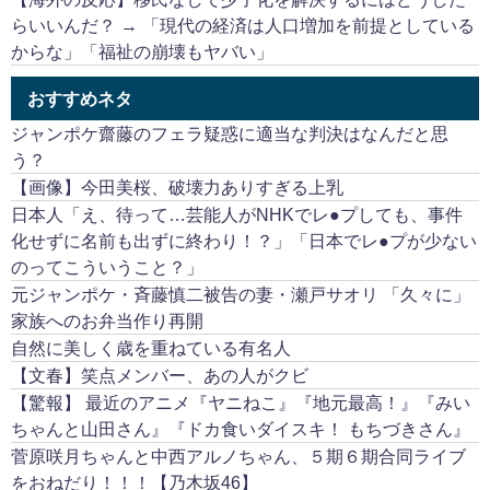
らいいんだ？ → 「現代の経済は人口増加を前提としている
からな」「福祉の崩壊もヤバい」
おすすめネタ
ジャンポケ齋藤のフェラ疑惑に適当な判決はなんだと思
う？
【画像】今田美桜、破壊力ありすぎる上乳
日本人「え、待って…芸能人がNHKでレ●プしても、事件
化せずに名前も出ずに終わり！？」「日本でレ●プが少ない
のってこういうこと？」
元ジャンポケ・斉藤慎二被告の妻・瀬戸サオリ 「久々に」
家族へのお弁当作り再開
自然に美しく歳を重ねている有名人
【文春】笑点メンバー、あの人がクビ
【驚報】 最近のアニメ『ヤニねこ』『地元最高！』『みい
ちゃんと山田さん』『ドカ食いダイスキ！ もちづきさん』
菅原咲月ちゃんと中西アルノちゃん、５期６期合同ライブ
をおねだり！！！【乃木坂46】