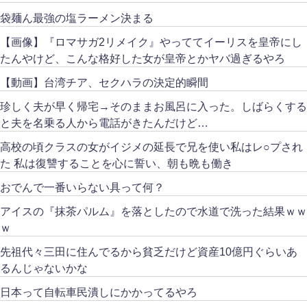
袋麺ん最強の塩ラーメン決まる
【画像】『ロマサガ2リメイク』やっててイーリスを皇帝にし
たんやけど、こんな格好した女が皇帝とかヤバ過ぎるやろ
【動画】台湾チア、セクハラの決定的瞬間
珍しく夫が早く帰宅→そのままお風呂に入った。しばらくする
と夫を名乗る人から電話がきたんだけど…
高校の頃クラスの女がイジメの延長で兄を使い私はレ○プされ
た 私は復讐することを心に誓い、朝も晩も働き
おでんで一番いらない具って何？
アイスの『抹茶パルム』を落としたので水道で洗った結果ｗｗ
ｗ
先祖代々三田に住んでるから貧乏だけど資産10億円ぐらいあ
るんじゃないかな
日本って自転車民潰しにかかってるやろ