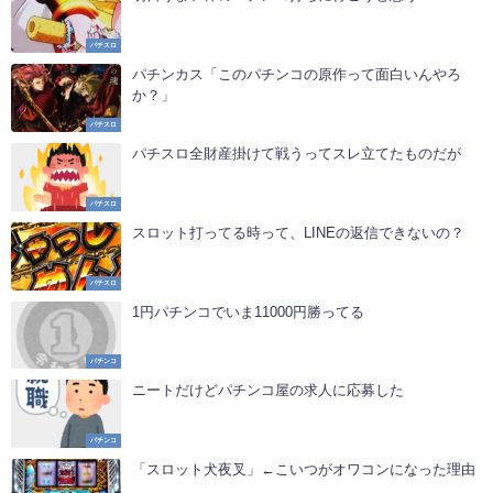
パチスロ
パチンカス「このパチンコの原作って面白いんやろ
か？」
パチスロ
パチスロ全財産掛けて戦うってスレ立てたものだが
パチスロ
スロット打ってる時って、LINEの返信できないの？
パチスロ
1円パチンコでいま11000円勝ってる
パチンコ
ニートだけどパチンコ屋の求人に応募した
パチンコ
「スロット犬夜叉」←こいつがオワコンになった理由