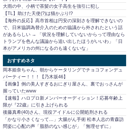
大雨の中、小柄で茶髪の女子高生を強引に犯し
【TL】助けた天使(?)は猫かぶり!?
【海外の反応】高市首相は円安の深刻さを理解できないの
で、日米協調為替介入のための協議から外されたという話
があるらしい → 「状況を理解していないからって理由なら
トランプを色んな議論から追い出したほうがいいわ」「日
本がアメリカの州になるのも遠くないな」
おすすめネタ
岡本姫奈ちゃん、朝からケータリングでチョコフォンデュ
パーティー！！！【乃木坂46】
【画像】例の美人すぎるおにぎり屋さん、裏でおっさんが
握っていたwww
【速報】ハロプロ新メンバーオーディション！応募年齢上
限が『22歳』に引き上げられる
後藤真希(40)さん、現役アイドルに公開処刑される
「かなり小さくなって…」大腸がん手術 松本人志の青森訪
問姿に心配の声「脂肪のない感じが」「無理せずに」