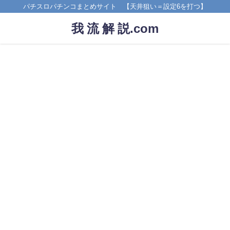
パチスロパチンコまとめサイト 【天井狙い＝設定6を打つ】
我 流 解 説.com