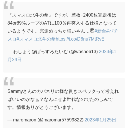
『スマスロ北斗の拳』ですが、差枚+2400枚完走後は
84or89%ループのATに100％再突入する仕様となって
いるようです。完走めっちゃ強いやん…😇
#新台
#パチ
スロ
#スマスロ北斗の拳
https://t.co/D6nu7MtRvE
— わしょう@ぱっすろたいむ (@washo613)
2023年1
月24日
Sammyさんのカバネリの様な貫きスペックって考えれ
ばいいのかなぁ？なんにせよ世代なのでたのしみで
す。情報ありがとうございます。
— maromaron (@maromar57599822)
2023年1月25日