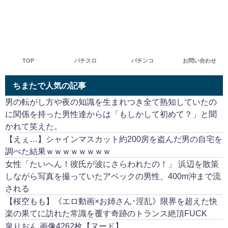
TOP
パチスロ
パチンコ
お問い合わせ
ちまたで人気の記事
男の転がし方や夜の知識を生まれつき全て熟知していたの
に関係を持った男性達からは「もしかして初めて？」と聞
かれて笑えた。
【えぇ…】シャインマスカット約200房を盗んだ男の自宅を
調べた結果ｗｗｗｗｗｗｗｗ
女性「たいへん！彼氏が波にさらわれたの！」 浜辺を散策
しながら写真を撮っていたアベックの男性、400m沖まで流
される
【桜空もも】《エロ動画×お姉さん･淫乱》限界を超えた快
楽の果てに訪れた常識を覆す奇跡のトランス絶頂FUCK
泉りおん 画像4262枚【ヌード】