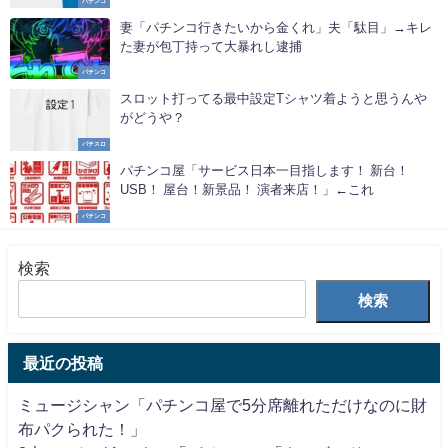
パチンコ
妻「パチンコ行きたいから金くれ」夫「駄目」→キレ
た妻が包丁持って大暴れし逮捕
パチンコ
スロット打ってる最中設定Tシャツ着ようと思うんや
がどうや？
パチスロ
パチンコ屋「サービス日本一目指します！ 新台！
USB！ 屋台！新景品！ 演者来店！」←これ
パチンコ
検索
検索
最近の投稿
ミュージシャン「パチンコ屋で5分席離れただけなのに財
布パクられた！」