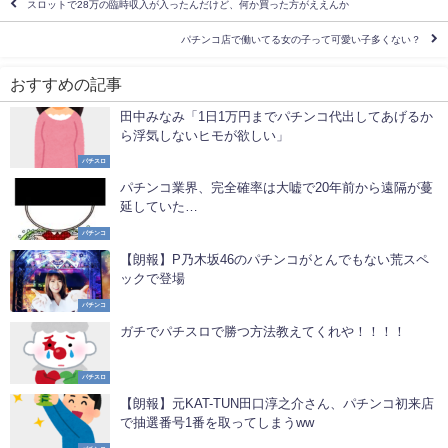
スロットで28万の臨時収入が入ったんだけど、何か買った方がええんか
パチンコ店で働いてる女の子って可愛い子多くない？
おすすめの記事
田中みなみ「1日1万円までパチンコ代出してあげるか
ら浮気しないヒモが欲しい」
パチスロ
パチンコ業界、完全確率は大嘘で20年前から遠隔が蔓
延していた…
パチンコ
【朗報】P乃木坂46のパチンコがとんでもない荒スペ
ックで登場
パチンコ
ガチでパチスロで勝つ方法教えてくれや！！！！
パチスロ
【朗報】元KAT-TUN田口淳之介さん、パチンコ初来店
で抽選番号1番を取ってしまうww