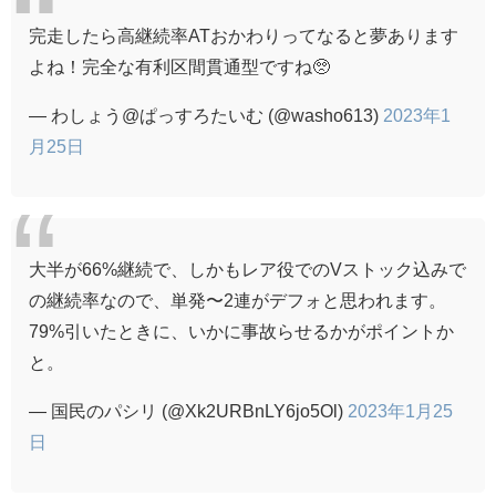
完走したら高継続率ATおかわりってなると夢あります
よね！完全な有利区間貫通型ですね🥺
— わしょう@ぱっすろたいむ (@washo613)
2023年1
月25日
大半が66%継続で、しかもレア役でのVストック込みで
の継続率なので、単発〜2連がデフォと思われます。
79%引いたときに、いかに事故らせるかがポイントか
と。
— 国民のパシリ (@Xk2URBnLY6jo5Ol)
2023年1月25
日