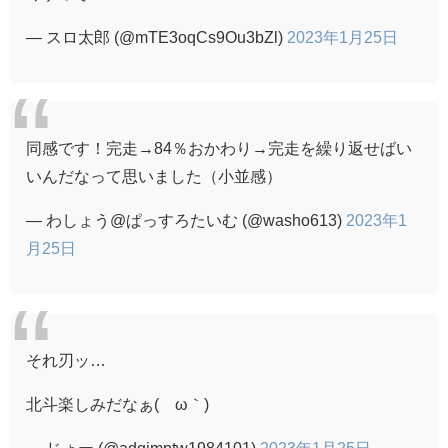
— スロ太郎 (@mTE3oqCs9Ou3bZl)
2023年1月25日
同感です！完走→84％おかわり→完走を繰り返せばい
いんだなって思いました（小並感）
— わしょう@ぱっすろたいむ (@washo613)
2023年1
月25日
それ刃ッ…
北斗楽しみだなぁ(´ω｀)
— じょー (@adgjmptw1984101)
2023年1月25日