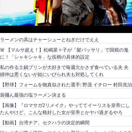
ラーメンの具はチャーシューとねぎだけでええ
🚨 【マルサ超え！】松嶋菜々子が「髪バッサリ」で国税の鬼
に！「シャキシャキ」な役柄の具体的設定
私の作る土鍋プリンが大好きで毎週欠かさず食べている夫 夫
婦仲は悪くないが姑にいびられ夫も対処してくれ
【野球】フォームを物真似された選手: 野茂 イチロー 村田兆治
袋麺ん最強の塩ラーメン決まる
【画像】『ロマサガ2リメイク』やっててイーリスを皇帝にし
たんやけど、こんな格好した女が皇帝とかヤバ過ぎるやろ
【動画】台湾チア、セクハラの決定的瞬間