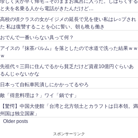
珍しく夫が早く帰宅→そのままお風呂に入った。しばらくする
と夫を名乗る人から電話がきたんだけど…
高校の頃クラスの女がイジメの延長で兄を使い私はレ○プされ
た 私は復讐することを心に誓い、朝も晩も働き
おでんで一番いらない具って何？
アイスの『抹茶パルム』を落としたので水道で洗った結果ｗｗ
ｗ
先祖代々三田に住んでるから貧乏だけど資産10億円ぐらいあ
るんじゃないかな
日本って自転車民潰しにかかってるやろ
敵「得意料理は？」ワイ「鍋です」
【驚愕】中国大使館「台湾と北方領土とカラフトは日本領。満
州国は独立国家」
Older posts
スポンサーリンク