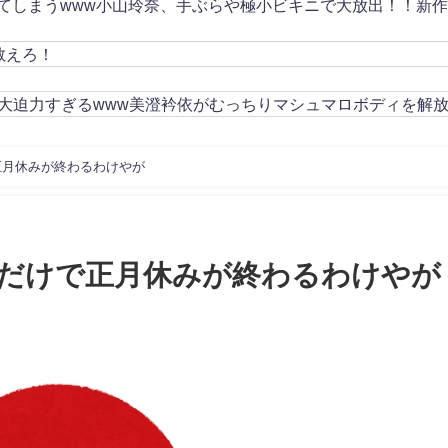
してしまうwww小山玲奈、手ぶらや極小ビキニで大放出！！新
教えろ！
大迫力すぎるwww美澄衿依がむっちりマシュマロボディを解
正月休みが終わるわけやが
だけで正月休みが終わるわけやが