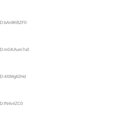
 ID:bAn9KBZF0
9 ID:mGKAum7u0
 ID:4XlMg62Hd
ID:fN4vilZC0