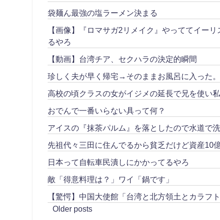
袋麺ん最強の塩ラーメン決まる
【画像】『ロマサガ2リメイク』やっててイーリ
るやろ
【動画】台湾チア、セクハラの決定的瞬間
珍しく夫が早く帰宅→そのままお風呂に入った
高校の頃クラスの女がイジメの延長で兄を使い私
おでんで一番いらない具って何？
アイスの『抹茶パルム』を落としたので水道で
先祖代々三田に住んでるから貧乏だけど資産10
日本って自転車民潰しにかかってるやろ
敵「得意料理は？」ワイ「鍋です」
【驚愕】中国大使館「台湾と北方領土とカラフ
Older posts