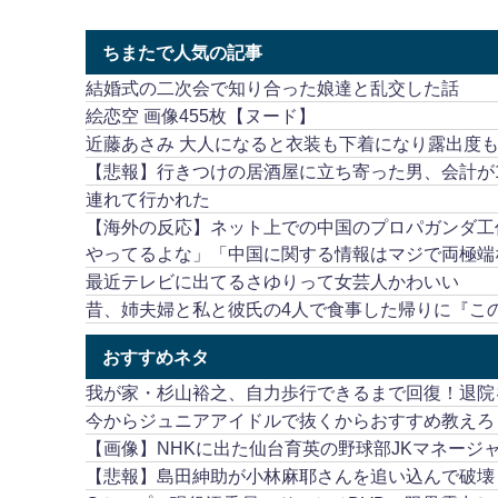
ちまたで人気の記事
結婚式の二次会で知り合った娘達と乱交した話
絵恋空 画像455枚【ヌード】
近藤あさみ 大人になると衣装も下着になり露出度
【悲報】行きつけの居酒屋に立ち寄った男、会計が1
連れて行かれた
【海外の反応】ネット上での中国のプロパガンダ工
やってるよな」「中国に関する情報はマジで両極端
最近テレビに出てるさゆりって女芸人かわいい
昔、姉夫婦と私と彼氏の4人で食事した帰りに『こ
おすすめネタ
我が家・杉山裕之、自力歩行できるまで回復！退院
今からジュニアアイドルで抜くからおすすめ教えろ
【画像】NHKに出た仙台育英の野球部JKマネージ
【悲報】島田紳助が小林麻耶さんを追い込んで破壊し