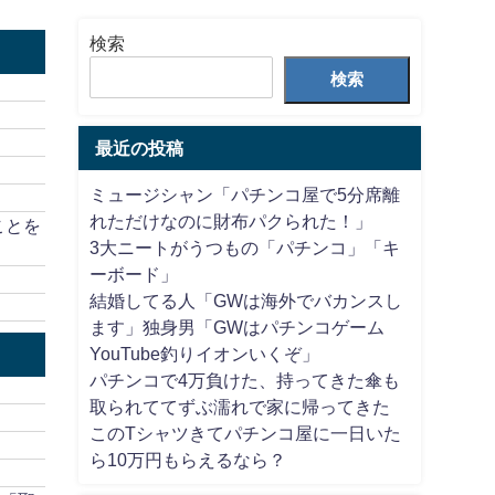
検索
検索
最近の投稿
ミュージシャン「パチンコ屋で5分席離
れただけなのに財布パクられた！」
ことを
3大ニートがうつもの「パチンコ」「キ
ーボード」
結婚してる人「GWは海外でバカンスし
ます」独身男「GWはパチンコゲーム
YouTube釣りイオンいくぞ」
パチンコで4万負けた、持ってきた傘も
取られててずぶ濡れで家に帰ってきた
このTシャツきてパチンコ屋に一日いた
ら10万円もらえるなら？