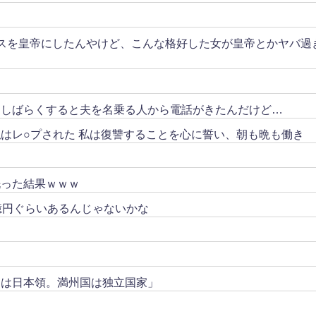
スを皇帝にしたんやけど、こんな格好した女が皇帝とかヤバ過
。しばらくすると夫を名乗る人から電話がきたんだけど…
はレ○プされた 私は復讐することを心に誓い、朝も晩も働き
洗った結果ｗｗｗ
億円ぐらいあるんじゃないかな
トは日本領。満州国は独立国家」