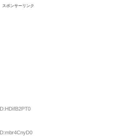
スポンサーリンク
 ID:HDifB2PT0
 ID:mbr4CnyD0