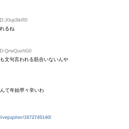
ID:J0up3ikR0
れるね
 ID:QrwQuxhG0
も文句言われる筋合いないんや
なんて年始早々辛いわ
/livejupiter/1672745140/