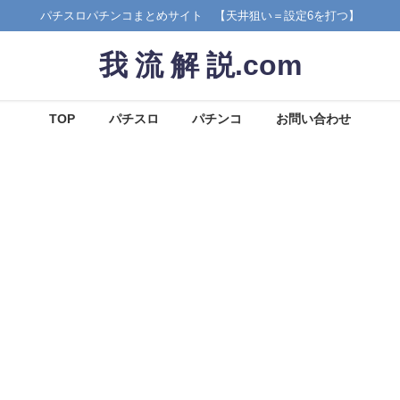
パチスロパチンコまとめサイト 【天井狙い＝設定6を打つ】
我 流 解 説.com
TOP
パチスロ
パチンコ
お問い合わせ