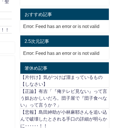
作「聖
おすすめ記事
Error: Feed has an error or is not valid
放！！
2.5次元記事
Error: Feed has an error or is not valid
箸休め記事
【片付け】気がつけば溜まっているもの
【しなさい】
【正論】有吉「『俺テレビ見ない』って言
う奴おかしいだろ。団子屋で『団子食べな
い』って言うか？」
【悲報】島田紳助が小林麻耶さんを追い込
んで破壊したとされる手口の詳細が明らか
に･･････！！