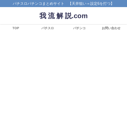
パチスロパチンコまとめサイト 【天井狙い＝設定6を打つ】
我 流 解 説.com
TOP
パチスロ
パチンコ
お問い合わせ