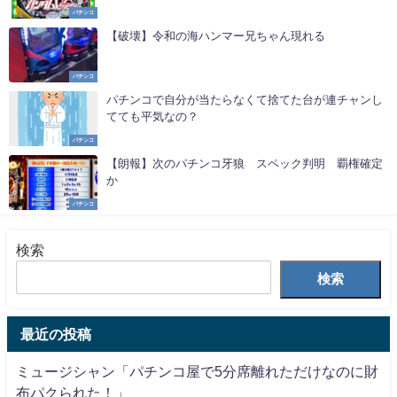
パチンコ
【破壊】令和の海ハンマー兄ちゃん現れる
パチンコ
パチンコで自分が当たらなくて捨てた台が連チャンし
てても平気なの？
パチンコ
【朗報】次のパチンコ牙狼 スペック判明 覇権確定
か
パチンコ
検索
検索
最近の投稿
ミュージシャン「パチンコ屋で5分席離れただけなのに財
布パクられた！」