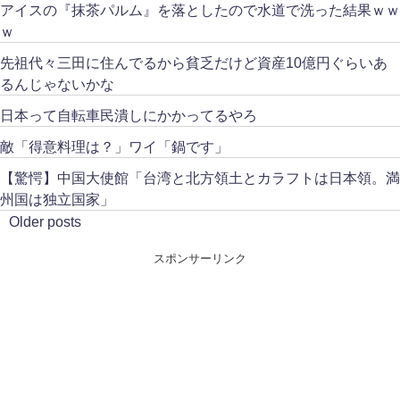
アイスの『抹茶パルム』を落としたので水道で洗った結果ｗｗ
ｗ
先祖代々三田に住んでるから貧乏だけど資産10億円ぐらいあ
るんじゃないかな
日本って自転車民潰しにかかってるやろ
敵「得意料理は？」ワイ「鍋です」
【驚愕】中国大使館「台湾と北方領土とカラフトは日本領。満
州国は独立国家」
Older posts
スポンサーリンク