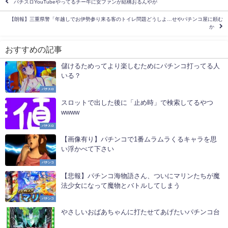
パチスロYouTubeやってるチー牛に女ファンが結構おるんやが
【朗報】三重県警「年越しでお伊勢参り来る客のトイレ問題どうしよ…せやパチンコ屋に頼む
か
おすすめの記事
儲けるためってより楽しむためにパチンコ打ってる人
いる？
パチスロ
スロットで出した後に「止め時」で検索してるやつ
wwww
パチスロ
【画像有り】パチンコで1番ムラムラくるキャラを思
い浮かべて下さい
パチンコ
【悲報】パチンコ海物語さん、ついにマリンたちが魔
法少女になって魔物とバトルしてしまう
パチンコ
やさしいおばあちゃんに打たせてあげたいパチンコ台