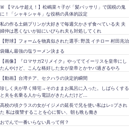
🚨 【マルサ超え！】松嶋菜々子が「髪バッサリ」で国税の鬼
に！「シャキシャキ」な役柄の具体的設定
私の作る土鍋プリンが大好きで毎週欠かさず食べている夫 夫
婦仲は悪くないが姑にいびられ夫も対処してくれ
【野球】フォームを物真似された選手: 野茂 イチロー 村田兆治
袋麺ん最強の塩ラーメン決まる
【画像】『ロマサガ2リメイク』やっててイーリスを皇帝にし
たんやけど、こんな格好した女が皇帝とかヤバ過ぎるやろ
【動画】台湾チア、セクハラの決定的瞬間
珍しく夫が早く帰宅→そのままお風呂に入った。しばらくする
と夫を名乗る人から電話がきたんだけど…
高校の頃クラスの女がイジメの延長で兄を使い私はレ○プされ
た 私は復讐することを心に誓い、朝も晩も働き
おでんで一番いらない具って何？