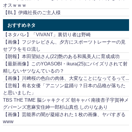
オスｗｗｗ
【BL】伊織社長のご主人様
おすすめネタ
【ネタバレ】「VIVANT」裏切り者は野崎
【画像】フジテレビさん、夕方にスポーツトレーナーの見
せブラをモロ流し
【朗報】本田望結さん(22)艶のある和風美人に育成成功
【最新画像】このYOASOBI・ikura(25)にパイズリされて射
精しないヤツなんているの？
【画像】川﨑桜の色白の肉体、大変なことになってるって...
【悲報】有名女優「アニソン盆踊り？日本の品格が落ちた
と思いました」
TBS THE TIME 脳シャキクイズ 朝キャバ 南後杏子宇賀神メ
グバーンズ恵麻安住紳一郎杉山真也 しのりなあり
【画像】芸能界の闇が凝縮された１枚の画像、ヤバすぎる
www