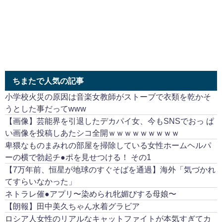
ちまたで人気の記事
小学校火災の原因は音楽女教師がストーブで衣類を乾かそ
うとした事だってwww
【画像】芸能界を引退したデカパイ女、今もSNSでおっ ぱ
い画像を投稿しあたシコ全開ｗｗｗｗｗｗｗｗｗ
卑猥なものまみれの部屋を掃除している女性ホームヘルパ
ーの横で勃起チ●ポを見せつける！ その1
【7万年前、恒星が地球のすぐそばを通過】海外「気づかれ
てすらいなかった」
ネトラレ催●アプリ〜染められ牝媚びする母娘〜
【朗報】田中美久ちゃん水着グラビア
ロシア人女性のリアルなキャットファイトが本気すぎてカ