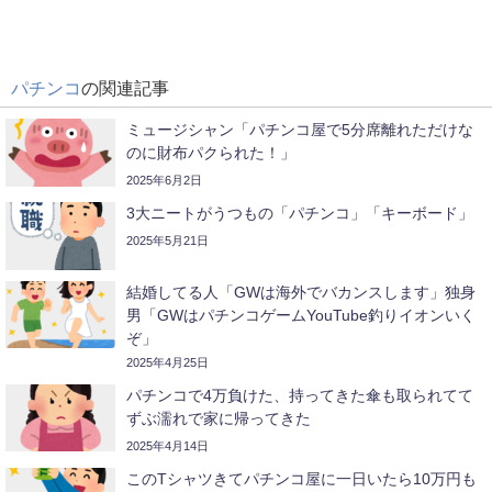
パチンコ
の関連記事
ミュージシャン「パチンコ屋で5分席離れただけな
のに財布パクられた！」
2025年6月2日
3大ニートがうつもの「パチンコ」「キーボード」
2025年5月21日
結婚してる人「GWは海外でバカンスします」独身
男「GWはパチンコゲームYouTube釣りイオンいく
ぞ」
2025年4月25日
パチンコで4万負けた、持ってきた傘も取られてて
ずぶ濡れで家に帰ってきた
2025年4月14日
このTシャツきてパチンコ屋に一日いたら10万円も