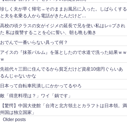
珍しく夫が早く帰宅→そのままお風呂に入った。しばらくする
と夫を名乗る人から電話がきたんだけど…
高校の頃クラスの女がイジメの延長で兄を使い私はレ○プされ
た 私は復讐することを心に誓い、朝も晩も働き
おでんで一番いらない具って何？
アイスの『抹茶パルム』を落としたので水道で洗った結果ｗｗ
ｗ
先祖代々三田に住んでるから貧乏だけど資産10億円ぐらいあ
るんじゃないかな
日本って自転車民潰しにかかってるやろ
敵「得意料理は？」ワイ「鍋です」
【驚愕】中国大使館「台湾と北方領土とカラフトは日本領。満
州国は独立国家」
Older posts