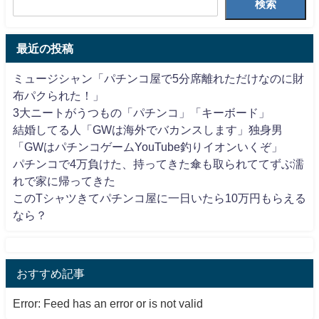
検索
最近の投稿
ミュージシャン「パチンコ屋で5分席離れただけなのに財
布パクられた！」
3大ニートがうつもの「パチンコ」「キーボード」
結婚してる人「GWは海外でバカンスします」独身男
「GWはパチンコゲームYouTube釣りイオンいくぞ」
パチンコで4万負けた、持ってきた傘も取られててずぶ濡
れで家に帰ってきた
このTシャツきてパチンコ屋に一日いたら10万円もらえる
なら？
おすすめ記事
Error: Feed has an error or is not valid