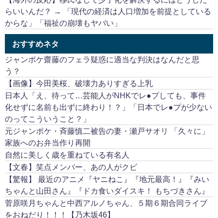
らいいんだ？ → 「現代の経済は人口増加を前提としている
からな」「福祉の崩壊もヤバい」
おすすめネタ
ジャンポケ齋藤のフェラ疑惑に適当な判決はなんだと思
う？
【画像】今田美桜、破壊力ありすぎる上乳
日本人「え、待って…芸能人がNHKでレ●プしても、事件
化せずに名前も出ずに終わり！？」「日本でレ●プが少ない
のってこういうこと？」
元ジャンポケ・斉藤慎二被告の妻・瀬戸サオリ 「久々に」
家族へのお弁当作り再開
自然に美しく歳を重ねている有名人
【文春】笑点メンバー、あの人がクビ
【驚報】 最近のアニメ『ヤニねこ』『地元最高！』『みい
ちゃんと山田さん』『ドカ食いダイスキ！ もちづきさん』
菅原咲月ちゃんと中西アルノちゃん、５期６期合同ライブ
をおねだり！！！【乃木坂46】