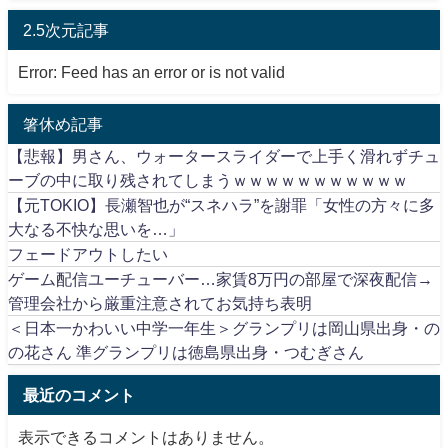
2.5次元記事
Error: Feed has an error or is not valid
箸休め記事
【悲報】男さん、ウォータースライダーで上手く滑れずチュ
ーブの中に取り残されてしまうｗｗｗｗｗｗｗｗｗｗｗ
【元TOKIO】長瀬智也が“スネハラ”を謝罪「女性の方々に多
大なる不快な思いを…」
フェードアウトしたい
ゲーム配信ユーチューバー…家賃8万円の部屋で深夜配信→
管理会社から厳重注意されてお気持ち表明
＜日本一かわいい中学一年生＞グランプリは岡山県出身・の
の花さん 準グランプリは徳島県出身・つむぎさん
最近のコメント
表示できるコメントはありません。