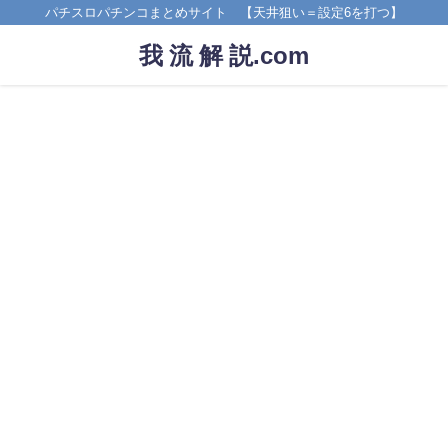
パチスロパチンコまとめサイト 【天井狙い＝設定6を打つ】
我 流 解 説.com