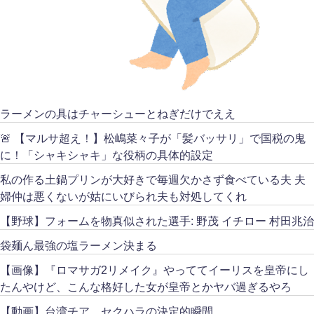
ラーメンの具はチャーシューとねぎだけでええ
🚨 【マルサ超え！】松嶋菜々子が「髪バッサリ」で国税の鬼
に！「シャキシャキ」な役柄の具体的設定
私の作る土鍋プリンが大好きで毎週欠かさず食べている夫 夫
婦仲は悪くないが姑にいびられ夫も対処してくれ
【野球】フォームを物真似された選手: 野茂 イチロー 村田兆治
袋麺ん最強の塩ラーメン決まる
【画像】『ロマサガ2リメイク』やっててイーリスを皇帝にし
たんやけど、こんな格好した女が皇帝とかヤバ過ぎるやろ
【動画】台湾チア、セクハラの決定的瞬間