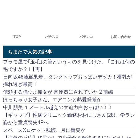
TOP
パチスロ
パチンコ
お問い合わせ
ちまたで人気の記事
プラモ屋で｢玉毛｣の筆というものを見つけた。 ｢これは何の
毛ですか？｣【再】
日向坂46藤嶌果歩、タンクトップおっぱいデッカ！横乳が
揺れ過ぎ最高！
信頼する強つよ彼女が 肉便器にされていた 2 前編
ぽっちゃり女子さん、エアコンと熱愛発覚か
中川朋美 １メートル越えの大迫力白おっぱい！！
【ギャップ】性病クリニック勤務おおにしさん(28)、学ラン
姿から童貞喪失4Pへ
スペースXロケット残骸、月に衝突か
【海外の反応】移民なしで少子化を解決するにはどうした