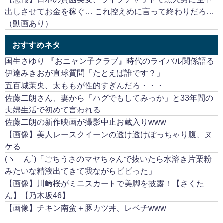
出しさせてお金を稼ぐ… これ控えめに言って終わりだろ…
（動画あり）
おすすめネタ
国生さゆり 『おニャン子クラブ』時代のライバル関係語る
伊達みきおが直球質問「たとえば誰です？」
五百城茉央、太ももが性的すぎんだろ・・・
佐藤二朗さん、妻から「ハグでもしてみっか」と33年間の
夫婦生活で初めて言われる
佐藤二朗の新作映画が撮影中止お蔵入りwww
【画像】美人レースクイーンの透け透けぽっちゃり腹、ヌ
ケる
(ヽ´ん`)「ごちうさのマヤちゃんで抜いたら水溶き片栗粉
みたいな精液出てきて我ながらビビった」
【画像】川﨑桜がミニスカートで美脚を披露！【さくた
ん】【乃木坂46】
【画像】チキン南蛮＋豚カツ丼、レベチwww