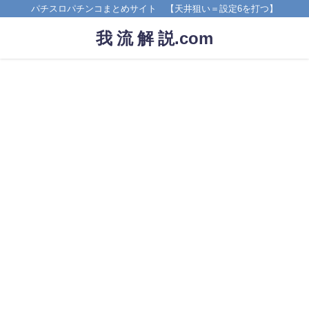
パチスロパチンコまとめサイト 【天井狙い＝設定6を打つ】
我 流 解 説.com