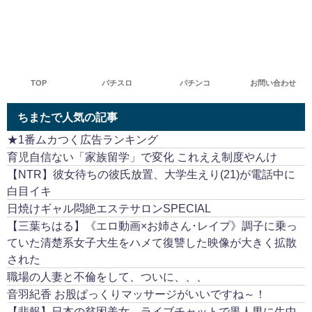
TOP
パチスロ
パチンコ
お問い合わせ
ちまたで人気の記事
★1番ムカつく広告ランキング
育児自信ない「家族留学」で変化 これええ制度やんけ
【NTR】彼女待ちの彼氏放置、大学生えり(21)が電話中に
白目イキ
日焼けギャル悶絶エステサロンSPECIAL
【三葉ちはる】《エロ動画×お姉さん･レイプ》調子に乗っ
ていた清楚系女子大生をハメて復讐した映像が大きく拡散
された
職場の人妻と不倫をして、ついに、、、
音羽紀香 お股ぱっくりマッサージがいいですね～！
【悲報】日本の貧困美女、ライブチャットで黒人男に生中