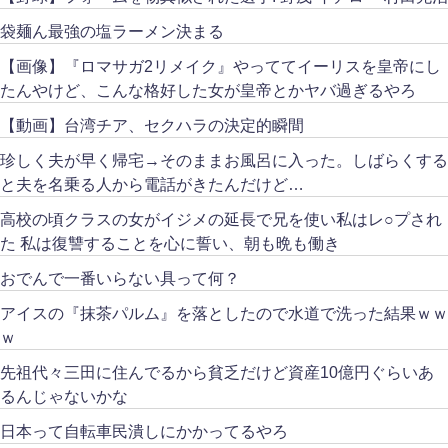
袋麺ん最強の塩ラーメン決まる
【画像】『ロマサガ2リメイク』やっててイーリスを皇帝にし
たんやけど、こんな格好した女が皇帝とかヤバ過ぎるやろ
【動画】台湾チア、セクハラの決定的瞬間
珍しく夫が早く帰宅→そのままお風呂に入った。しばらくする
と夫を名乗る人から電話がきたんだけど…
高校の頃クラスの女がイジメの延長で兄を使い私はレ○プされ
た 私は復讐することを心に誓い、朝も晩も働き
おでんで一番いらない具って何？
アイスの『抹茶パルム』を落としたので水道で洗った結果ｗｗ
ｗ
先祖代々三田に住んでるから貧乏だけど資産10億円ぐらいあ
るんじゃないかな
日本って自転車民潰しにかかってるやろ