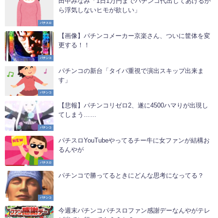
田中みなみ「1日1万円までパチンコ代出してあげるか
ら浮気しないヒモが欲しい」
パチスロ
【画像】パチンコメーカー京楽さん、ついに筐体を変
更する！！
パチンコ
パチンコの新台「タイパ重視で演出スキップ出来ま
す」
パチンコ
【悲報】パチンコリゼロ2、遂に4500ハマりが出現し
てしまう……
パチンコ
パチスロYouTubeやってるチー牛に女ファンが結構お
るんやが
パチスロ
パチンコで勝ってるときにどんな思考になってる？
パチンコ
今週末パチンコパチスロファン感謝デーなんやがテレ