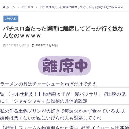
ホーム
パチスロ
パチスロ当たった瞬間に離席してどっか行く奴なんなのｗｗｗｗ
パチスロ
パチスロ当たった瞬間に離席してどっか行く奴な
んなのｗｗｗｗ
2022年11月24日
2022年11月24日
ラーメンの具はチャーシューとねぎだけでええ
🚨 【マルサ超え！】松嶋菜々子が「髪バッサリ」で国税の鬼
に！「シャキシャキ」な役柄の具体的設定
私の作る土鍋プリンが大好きで毎週欠かさず食べている夫 夫
婦仲は悪くないが姑にいびられ夫も対処してくれ
【野球】フォームを物真似された選手: 野茂 イチロー 村田兆治