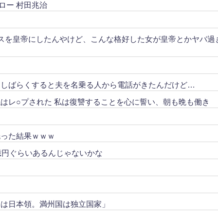
ロー 村田兆治
スを皇帝にしたんやけど、こんな格好した女が皇帝とかヤバ過
。しばらくすると夫を名乗る人から電話がきたんだけど…
はレ○プされた 私は復讐することを心に誓い、朝も晩も働き
洗った結果ｗｗｗ
億円ぐらいあるんじゃないかな
トは日本領。満州国は独立国家」