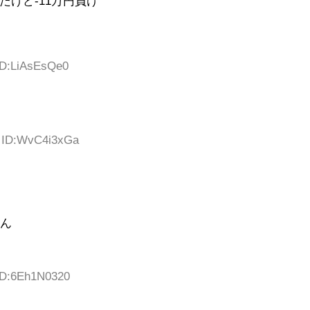
けど-11万円負け
 ID:LiAsEsQe0
3 ID:WvC4i3xGa
ねん
 ID:6Eh1N0320