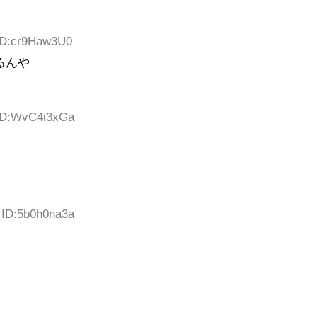
 ID:cr9Haw3U0
るんや
 ID:WvC4i3xGa
 ID:5b0h0na3a