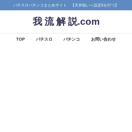
パチスロパチンコまとめサイト 【天井狙い＝設定6を打つ】
我 流 解 説.com
TOP
パチスロ
パチンコ
お問い合わせ