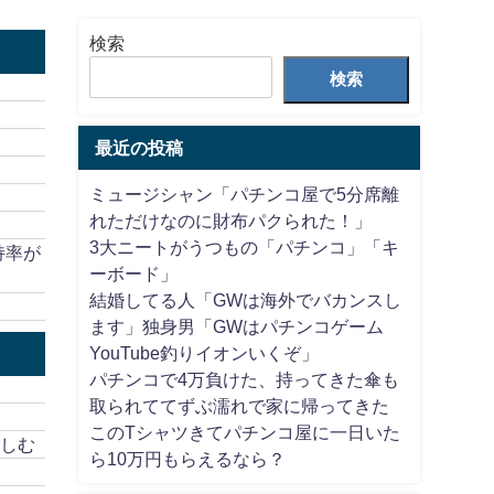
検索
検索
最近の投稿
ミュージシャン「パチンコ屋で5分席離
れただけなのに財布パクられた！」
3大ニートがうつもの「パチンコ」「キ
持率が
ーボード」
結婚してる人「GWは海外でバカンスし
ます」独身男「GWはパチンコゲーム
YouTube釣りイオンいくぞ」
パチンコで4万負けた、持ってきた傘も
取られててずぶ濡れで家に帰ってきた
このTシャツきてパチンコ屋に一日いた
楽しむ
ら10万円もらえるなら？