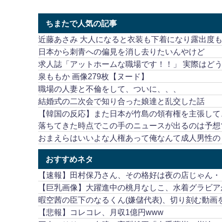
ちまたで人気の記事
近藤あさみ 大人になると衣装も下着になり露出度
日本から刺青への偏見を消し去りたいんやけど
求人誌「アットホームな職場です！！」 実際はど
泉ももか 画像279枚【ヌード】
職場の人妻と不倫をして、ついに、、、
結婚式の二次会で知り合った娘達と乱交した話
【韓国の反応】また日本が竹島の領有権を主張して
落ちてきた時点でこの手のニュースが出るのは予想
おまえらはいいよな人権あって俺なんて成人男性のく
おすすめネタ
【速報】田村保乃さん、その格好は夜の店じゃん・
【巨乳画像】大躍進中の桃月なしこ、水着グラビア
暇空茜の臣下のなるくん(嫌儲代表)、切り刻む動
【悲報】コレコレ、月収1億円www