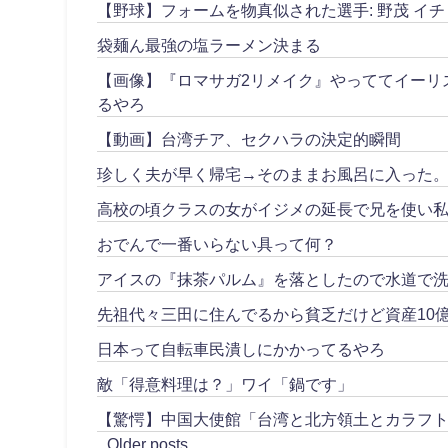
【野球】フォームを物真似された選手: 野茂 イチ
袋麺ん最強の塩ラーメン決まる
【画像】『ロマサガ2リメイク』やっててイーリ
るやろ
【動画】台湾チア、セクハラの決定的瞬間
珍しく夫が早く帰宅→そのままお風呂に入った
高校の頃クラスの女がイジメの延長で兄を使い私
おでんで一番いらない具って何？
アイスの『抹茶パルム』を落としたので水道で
先祖代々三田に住んでるから貧乏だけど資産10
日本って自転車民潰しにかかってるやろ
敵「得意料理は？」ワイ「鍋です」
【驚愕】中国大使館「台湾と北方領土とカラフ
Older posts