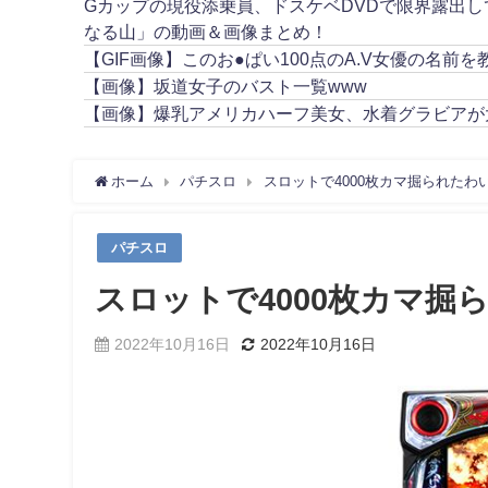
Gカップの現役添乗員、ドスケベDVDで限界露出
なる山」の動画＆画像まとめ！
【GIF画像】このお●ぱい100点のA.V女優の名前を
【画像】坂道女子のバスト一覧www
【画像】爆乳アメリカハーフ美女、水着グラビアが
ホーム
パチスロ
スロットで4000枚カマ掘られた
パチスロ
スロットで4000枚カマ
2022年10月16日
2022年10月16日