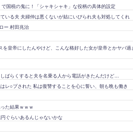
リ」で国税の鬼に！「シャキシャキ」な役柄の具体的設定
ている夫 夫婦仲は悪くないが姑にいびられ夫も対処してくれ
ロー 村田兆治
スを皇帝にしたんやけど、こんな格好した女が皇帝とかヤバ過
。しばらくすると夫を名乗る人から電話がきたんだけど…
はレ○プされた 私は復讐することを心に誓い、朝も晩も働き
洗った結果ｗｗｗ
億円ぐらいあるんじゃないかな