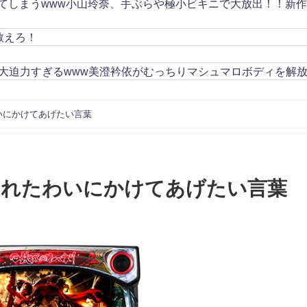
してしまうwww小山玲奈、手ぶらや極小ビキニで大放出！！新
教えろ！
大迫力すぎるwww美澄衿依がむっちりマシュマロボディを解
わいにかけてあげたい言葉
掘られたわいにかけてあげたい言葉