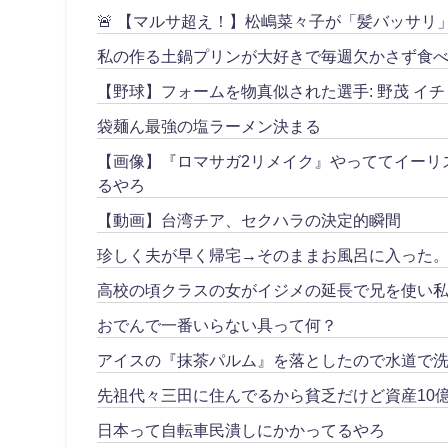
🚨 【マルサ超え！】松嶋菜々子が「髪バッサ
私の作る土鍋プリンが大好きで毎週欠かさず食べ
【野球】フォームを物真似された選手: 野茂 イチ
袋麺ん最強の塩ラーメン決まる
【画像】『ロマサガ2リメイク』やっててイーリ
るやろ
【動画】台湾チア、セクハラの決定的瞬間
珍しく夫が早く帰宅→そのままお風呂に入った
高校の頃クラスの女がイジメの延長で兄を使い私
おでんで一番いらない具って何？
アイスの『抹茶パルム』を落としたので水道で
先祖代々三田に住んでるから貧乏だけど資産10
日本って自転車民潰しにかかってるやろ