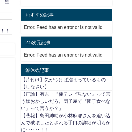
作「聖
おすすめ記事
Error: Feed has an error or is not valid
放！！
2.5次元記事
Error: Feed has an error or is not valid
箸休め記事
【片付け】気がつけば溜まっているもの
【しなさい】
【正論】有吉「『俺テレビ見ない』って言
う奴おかしいだろ。団子屋で『団子食べな
い』って言うか？」
【悲報】島田紳助が小林麻耶さんを追い込
んで破壊したとされる手口の詳細が明らか
に･･････！！