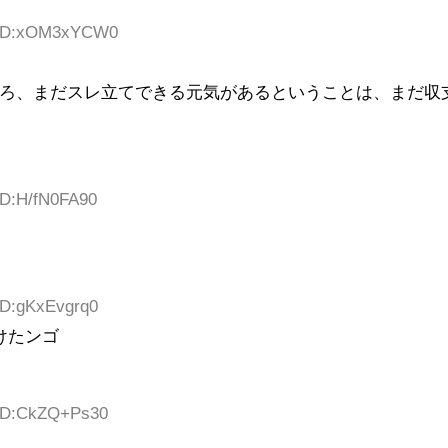
5 ID:xOM3xYCW0
ろ、まだスレ立てできる元気があるということは、まだ収
ID:H/fN0FA90
 ID:gKxEvgrq0
けたンゴ
 ID:CkZQ+Ps30