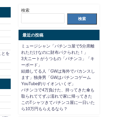
検索
検索
最近の投稿
ミュージシャン「パチンコ屋で5分席離
れただけなのに財布パクられた！」
ことを
3大ニートがうつもの「パチンコ」「キ
ーボード」
結婚してる人「GWは海外でバカンスし
ます」独身男「GWはパチンコゲーム
YouTube釣りイオンいくぞ」
パチンコで4万負けた、持ってきた傘も
取られててずぶ濡れで家に帰ってきた
このTシャツきてパチンコ屋に一日いた
ら10万円もらえるなら？