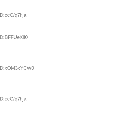
ID:ccC/q7hja
ID:BFFUeXll0
7 ID:xOM3xYCW0
ID:ccC/q7hja