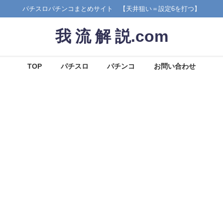
パチスロパチンコまとめサイト 【天井狙い＝設定6を打つ】
我 流 解 説.com
TOP
パチスロ
パチンコ
お問い合わせ