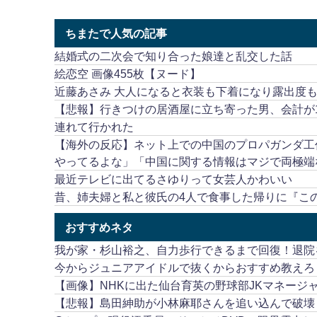
ちまたで人気の記事
結婚式の二次会で知り合った娘達と乱交した話
絵恋空 画像455枚【ヌード】
近藤あさみ 大人になると衣装も下着になり露出度
【悲報】行きつけの居酒屋に立ち寄った男、会計が1
連れて行かれた
【海外の反応】ネット上での中国のプロパガンダ工
やってるよな」「中国に関する情報はマジで両極端
最近テレビに出てるさゆりって女芸人かわいい
昔、姉夫婦と私と彼氏の4人で食事した帰りに『こ
おすすめネタ
我が家・杉山裕之、自力歩行できるまで回復！退院
今からジュニアアイドルで抜くからおすすめ教えろ
【画像】NHKに出た仙台育英の野球部JKマネージ
【悲報】島田紳助が小林麻耶さんを追い込んで破壊し