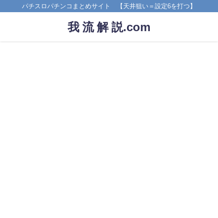
パチスロパチンコまとめサイト 【天井狙い＝設定6を打つ】
我 流 解 説.com