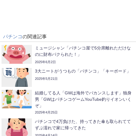
パチンコ
の関連記事
ミュージシャン「パチンコ屋で5分席離れただけな
のに財布パクられた！」
2025年6月2日
3大ニートがうつもの「パチンコ」「キーボード」
2025年5月21日
結婚してる人「GWは海外でバカンスします」独身
男「GWはパチンコゲームYouTube釣りイオンいく
ぞ」
2025年4月25日
パチンコで4万負けた、持ってきた傘も取られてて
ずぶ濡れで家に帰ってきた
2025年4月14日