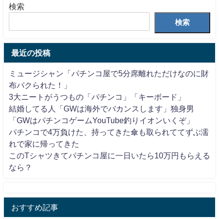
検索
検索
最近の投稿
ミュージシャン「パチンコ屋で5分席離れただけなのに財
布パクられた！」
3大ニートがうつもの「パチンコ」「キーボード」
結婚してる人「GWは海外でバカンスします」独身男
「GWはパチンコゲームYouTube釣りイオンいくぞ」
パチンコで4万負けた、持ってきた傘も取られててずぶ濡
れで家に帰ってきた
このTシャツきてパチンコ屋に一日いたら10万円もらえる
なら？
おすすめ記事