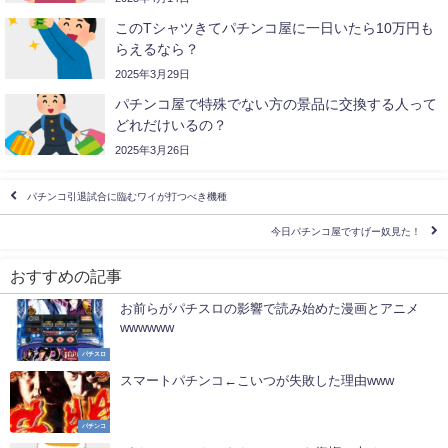
このTシャツきてパチンコ屋に一日いたら10万円も
らえるなら？
2025年3月29日
パチンコ屋で特殊でない方の景品に交換する人って
どれだけいるの？
2025年3月26日
パチンコ引退試合に臨むワイが打つべき機種
今日パチンコ屋ですげー奴見た！
おすすめの記事
お前らがパチスロの影響で読み始めた漫画とアニメ
wwwwww
パチスロ
スマートパチンコ←こいつが失敗した理由www
パチンコ