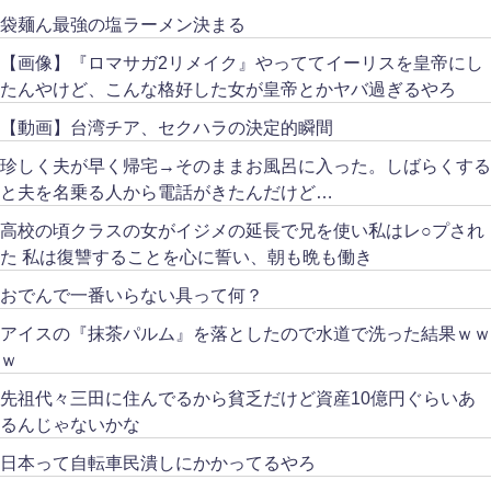
袋麺ん最強の塩ラーメン決まる
【画像】『ロマサガ2リメイク』やっててイーリスを皇帝にし
たんやけど、こんな格好した女が皇帝とかヤバ過ぎるやろ
【動画】台湾チア、セクハラの決定的瞬間
珍しく夫が早く帰宅→そのままお風呂に入った。しばらくする
と夫を名乗る人から電話がきたんだけど…
高校の頃クラスの女がイジメの延長で兄を使い私はレ○プされ
た 私は復讐することを心に誓い、朝も晩も働き
おでんで一番いらない具って何？
アイスの『抹茶パルム』を落としたので水道で洗った結果ｗｗ
ｗ
先祖代々三田に住んでるから貧乏だけど資産10億円ぐらいあ
るんじゃないかな
日本って自転車民潰しにかかってるやろ