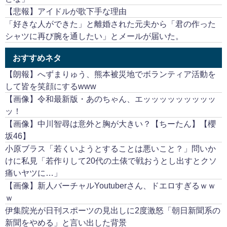
【悲報】アイドルが歌下手な理由
「好きな人ができた」と離婚された元夫から「君の作った
シャツに再び腕を通したい」とメールが届いた。
おすすめネタ
【朗報】へずまりゅう、熊本被災地でボランティア活動を
して皆を笑顔にするwww
【画像】令和最新版・あのちゃん、エッッッッッッッッッ
ッ！
【画像】中川智尋は意外と胸が大きい？【ちーたん】【櫻
坂46】
小原ブラス「若くいようとすることは悪いこと？」問いか
けに私見「若作りして20代の土俵で戦おうとし出すとクソ
痛いヤツに…」
【画像】新人バーチャルYoutuberさん、ドエロすぎるｗｗ
ｗ
伊集院光が日刊スポーツの見出しに2度激怒「朝日新聞系の
新聞をやめる」と言い出した背景