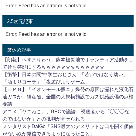
Error: Feed has an error or is not valid
2.5次元記事
Error: Feed has an error or is not valid
箸休め記事
【朗報】へずまりゅう、熊本被災地でボランティア活動をし
て皆を笑顔にするｗｗｗｗｗｗｗｗｗｗｗｗｗ
【衝撃】日本の闇“中学生おじさん” 「若いではなく幼い」
「酒よりコーラ」「夜遊びよりゲーム」
【ＬＰＧ】「イオンモール熊本」爆発の原因は漏れた液化石
油ガスか…経産省、全国の大規模施設でガス供給設備の点検
要請
アニメ「ヤニねこ」、BPOで議論 視聴者から「◯◯◯な
のではないか」との批判が寄せられる
メンタリストDaiGo「SNS最大のデメリットは口を開く価値
がない奴が発信できるようになったこと」