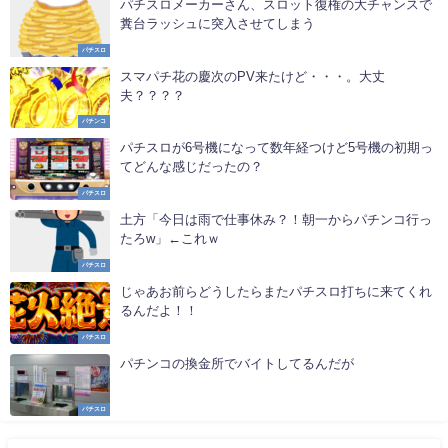
パチスロメーカーさん、スロット復権の大チャンスで
糞台ラッシュに突入させてしまう
パチスロ
スマパチ花の慶次のPV来たけど・・・。大丈
夫？？？？
パチンコ
パチスロが6号機になって数年経つけど5号機の初期っ
てどんな感じだったの？
パチスロ
土方「今日は雨で仕事休み？！朝一からパチンコ行っ
たろw」←これｗ
パチスロ
じゃあお前らどうしたらまたパチスロ打ちに来てくれ
るんだよ！！
パチスロ
パチンコの換金所でバイトしてるんだが
パチスロ