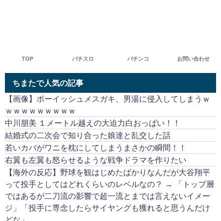
TOP
パチスロ
パチンコ
お問い合わせ
ちまたで人気の記事
【画像】ボーイッシュメスガキ、男湯に侵入してしまうｗ
ｗｗｗｗｗｗｗｗｗ
中川朋美 １メートル越えの大迫力白おっぱい！！
結婚式の二次会で知り合った娘達と乱交した話
若いカバがワニを枕にしてしまうまさかの瞬間！！
右翼も左翼も怒らせるような戦争ドラマを作りたい
【海外の反応】野球を観はじめたばかりなんだが大谷翔平
って投手としてはどれくらいのレベルなの？ → 「トップ層
ではあるが二刀流の影響で超一流とまでは言えないイメー
ジ」「投手に専念したらサイヤングも獲れると思うんだけ
どな」