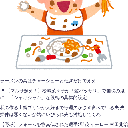
ラーメンの具はチャーシューとねぎだけでええ
🚨 【マルサ超え！】松嶋菜々子が「髪バッサリ」で国税の鬼
に！「シャキシャキ」な役柄の具体的設定
私の作る土鍋プリンが大好きで毎週欠かさず食べている夫 夫
婦仲は悪くないが姑にいびられ夫も対処してくれ
【野球】フォームを物真似された選手: 野茂 イチロー 村田兆治