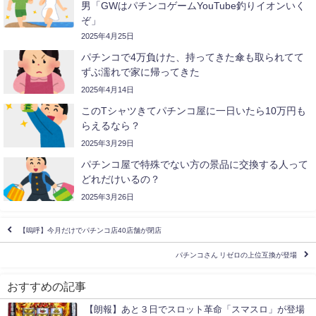
男「GWはパチンコゲームYouTube釣りイオンいく
ぞ」
2025年4月25日
パチンコで4万負けた、持ってきた傘も取られてて
ずぶ濡れで家に帰ってきた
2025年4月14日
このTシャツきてパチンコ屋に一日いたら10万円も
らえるなら？
2025年3月29日
パチンコ屋で特殊でない方の景品に交換する人って
どれだけいるの？
2025年3月26日
【嗚呼】今月だけでパチンコ店40店舗が閉店
パチンコさん リゼロの上位互換が登場
おすすめの記事
【朗報】あと３日でスロット革命「スマスロ」が登場