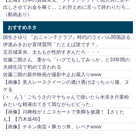
出しさせてお金を稼ぐ… これ控えめに言って終わりだろ…
（動画あり）
おすすめネタ
国生さゆり 『おニャン子クラブ』時代のライバル関係語る
伊達みきおが直球質問「たとえば誰です？」
五百城茉央、太ももが性的すぎんだろ・・・
佐藤二朗さん、妻から「ハグでもしてみっか」と33年間の
夫婦生活で初めて言われる
佐藤二朗の新作映画が撮影中止お蔵入りwww
【画像】美人レースクイーンの透け透けぽっちゃり腹、ヌ
ケる
(ヽ´ん`)「ごちうさのマヤちゃんで抜いたら水溶き片栗粉
みたいな精液出てきて我ながらビビった」
【画像】川﨑桜がミニスカートで美脚を披露！【さくた
ん】【乃木坂46】
【画像】チキン南蛮＋豚カツ丼、レベチwww