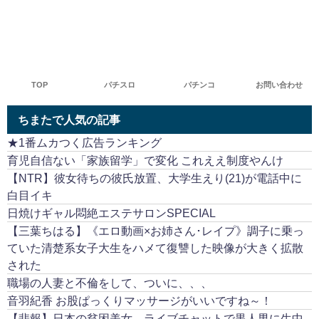
TOP
パチスロ
パチンコ
お問い合わせ
ちまたで人気の記事
★1番ムカつく広告ランキング
育児自信ない「家族留学」で変化 これええ制度やんけ
【NTR】彼女待ちの彼氏放置、大学生えり(21)が電話中に
白目イキ
日焼けギャル悶絶エステサロンSPECIAL
【三葉ちはる】《エロ動画×お姉さん･レイプ》調子に乗っ
ていた清楚系女子大生をハメて復讐した映像が大きく拡散
された
職場の人妻と不倫をして、ついに、、、
音羽紀香 お股ぱっくりマッサージがいいですね～！
【悲報】日本の貧困美女、ライブチャットで黒人男に生中