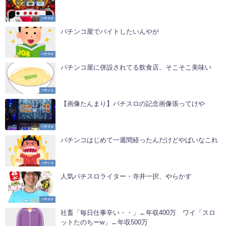
パチスロ
パチンコ屋でバイトしたいんやが
パチスロ
パチンコ屋に併設されてる飲食店、そこそこ美味い
パチンコ
【画像たんまり】パチスロの記念画像張ってけや
パチスロ
パチンコはじめて一週間経ったんだけどやばいなこれ
パチンコ
人気パチスロライター・寺井一択、やらかす
パチスロ
社畜「毎日仕事辛い・・」←年収400万 ワイ「スロ
ットたのちーw」←年収500万