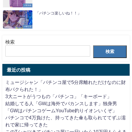
パチスロ
「パチンコ楽しいね！！」
パチンコ
検索
検索
最近の投稿
ミュージシャン「パチンコ屋で5分席離れただけなのに財
布パクられた！」
3大ニートがうつもの「パチンコ」「キーボード」
結婚してる人「GWは海外でバカンスします」独身男
「GWはパチンコゲームYouTube釣りイオンいくぞ」
パチンコで4万負けた、持ってきた傘も取られててずぶ濡
れで家に帰ってきた
このTシャツきてパチンコ屋に一日いたら10万円もらえる