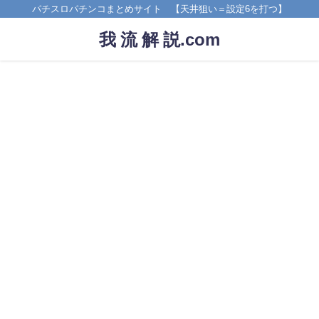
パチスロパチンコまとめサイト 【天井狙い＝設定6を打つ】
我 流 解 説.com