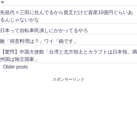
ｗ
先祖代々三田に住んでるから貧乏だけど資産10億円ぐらいあ
るんじゃないかな
日本って自転車民潰しにかかってるやろ
敵「得意料理は？」ワイ「鍋です」
【驚愕】中国大使館「台湾と北方領土とカラフトは日本領。満
州国は独立国家」
Older posts
スポンサーリンク