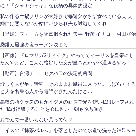
に！「シャキシャキ」な役柄の具体的設定
私の作る土鍋プリンが大好きで毎週欠かさず食べている夫 夫
婦仲は悪くないが姑にいびられ夫も対処してくれ
【野球】フォームを物真似された選手: 野茂 イチロー 村田兆治
袋麺ん最強の塩ラーメン決まる
【画像】『ロマサガ2リメイク』やっててイーリスを皇帝にし
たんやけど、こんな格好した女が皇帝とかヤバ過ぎるやろ
【動画】台湾チア、セクハラの決定的瞬間
珍しく夫が早く帰宅→そのままお風呂に入った。しばらくする
と夫を名乗る人から電話がきたんだけど…
高校の頃クラスの女がイジメの延長で兄を使い私はレ○プされ
た 私は復讐することを心に誓い、朝も晩も働き
おでんで一番いらない具って何？
アイスの『抹茶パルム』を落としたので水道で洗った結果ｗｗ