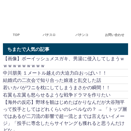
TOP
パチスロ
パチンコ
お問い合わせ
ちまたで人気の記事
【画像】ボーイッシュメスガキ、男湯に侵入してしまうｗ
ｗｗｗｗｗｗｗｗｗ
中川朋美 １メートル越えの大迫力白おっぱい！！
結婚式の二次会で知り合った娘達と乱交した話
若いカバがワニを枕にしてしまうまさかの瞬間！！
右翼も左翼も怒らせるような戦争ドラマを作りたい
【海外の反応】野球を観はじめたばかりなんだが大谷翔平
って投手としてはどれくらいのレベルなの？ → 「トップ層
ではあるが二刀流の影響で超一流とまでは言えないイメー
ジ」「投手に専念したらサイヤングも獲れると思うんだけ
どな」