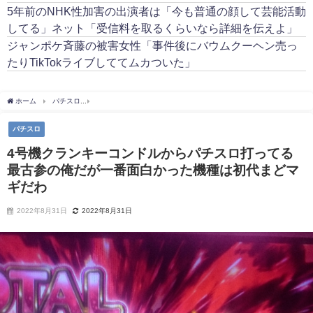
5年前のNHK性加害の出演者は「今も普通の顔して芸能活動
してる」ネット「受信料を取るくらいなら詳細を伝えよ」
ジャンポケ斉藤の被害女性「事件後にバウムクーヘン売っ
たりTikTokライブしててムカついた」
ホーム
パチスロ
4号機クランキーコンドルからパチスロ打ってる最古参の俺だが一番
パチスロ
4号機クランキーコンドルからパチスロ打ってる
最古参の俺だが一番面白かった機種は初代まどマ
ギだわ
2022年8月31日
2022年8月31日