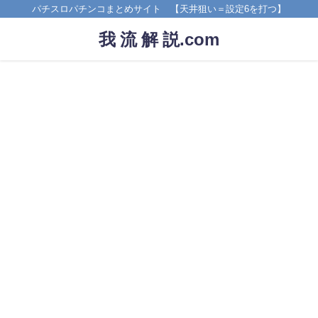
パチスロパチンコまとめサイト 【天井狙い＝設定6を打つ】
我 流 解 説.com