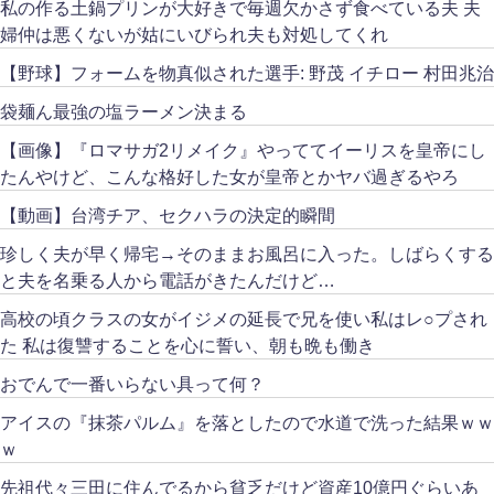
私の作る土鍋プリンが大好きで毎週欠かさず食べている夫 夫
婦仲は悪くないが姑にいびられ夫も対処してくれ
【野球】フォームを物真似された選手: 野茂 イチロー 村田兆治
袋麺ん最強の塩ラーメン決まる
【画像】『ロマサガ2リメイク』やっててイーリスを皇帝にし
たんやけど、こんな格好した女が皇帝とかヤバ過ぎるやろ
【動画】台湾チア、セクハラの決定的瞬間
珍しく夫が早く帰宅→そのままお風呂に入った。しばらくする
と夫を名乗る人から電話がきたんだけど…
高校の頃クラスの女がイジメの延長で兄を使い私はレ○プされ
た 私は復讐することを心に誓い、朝も晩も働き
おでんで一番いらない具って何？
アイスの『抹茶パルム』を落としたので水道で洗った結果ｗｗ
ｗ
先祖代々三田に住んでるから貧乏だけど資産10億円ぐらいあ