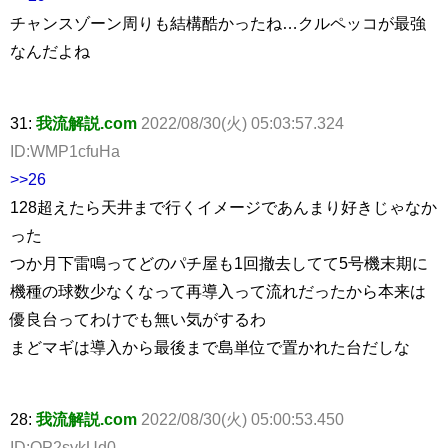
チャンスゾーン周りも結構酷かったね…クルペッコが最強
なんだよね
31:
我流解説.com
2022/08/30(火) 05:03:57.324
ID:WMP1cfuHa
>>26
128超えたら天井まで行くイメージであんまり好きじゃなか
った
つか月下雷鳴ってどのパチ屋も1回撤去してて5号機末期に
機種の球数少なくなって再導入って流れだったから本来は
優良台ってわけでも無い気がするわ
まどマギは導入から最後まで島単位で置かれた台だしな
28:
我流解説.com
2022/08/30(火) 05:00:53.450
ID:QP2sykUd0