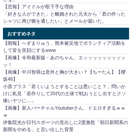
【悲報】アイドルが歌下手な理由
「好きな人ができた」と離婚された元夫から「君の作った
シャツに再び腕を通したい」とメールが届いた。
おすすめネタ
【朗報】へずまりゅう、熊本被災地でボランティア活動を
して皆を笑顔にするwww
【画像】令和最新版・あのちゃん、エッッッッッッッッッ
ッ！
【画像】中川智尋は意外と胸が大きい？【ちーたん】【櫻
坂46】
小原ブラス「若くいようとすることは悪いこと？」問いか
けに私見「若作りして20代の土俵で戦おうとし出すとクソ
痛いヤツに…」
【画像】新人バーチャルYoutuberさん、ドエロすぎるｗｗ
ｗ
伊集院光が日刊スポーツの見出しに2度激怒「朝日新聞系の
新聞をやめる」と言い出した背景