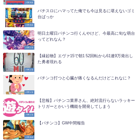
パチスロ
パチスロにハマってた俺でも今は見るに堪えないゴミ
台ばっか
パチスロ
明日土曜日パチンコ行くんやけど、今最高に旬な萌台
ってどれなん？
パチンコ
【縁起物】エヴァ15で朝1 52回転から61連9万発出し
た勇者現れる
パチンコ
パチンコ打つと心臓が痛くなるんだけどこれなに？
パチンコ
【悲報】パチンコ業界さん、絶対流行らないラッキー
トリガーとかいう機能を開発してしまう
パチンコ
【パチンコ】GW中間報告
パチスロ