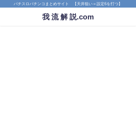
パチスロパチンコまとめサイト 【天井狙い＝設定6を打つ】
我 流 解 説.com