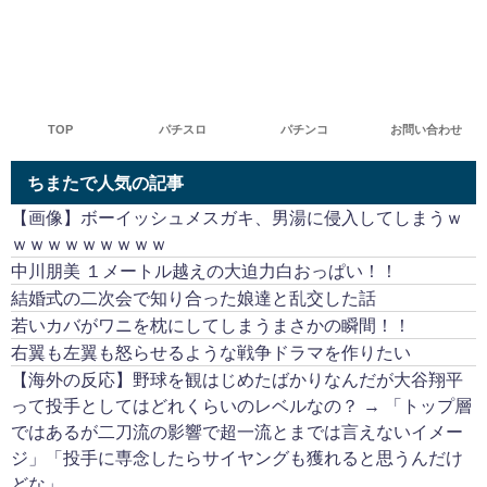
TOP
パチスロ
パチンコ
お問い合わせ
ちまたで人気の記事
【画像】ボーイッシュメスガキ、男湯に侵入してしまうｗ
ｗｗｗｗｗｗｗｗｗ
中川朋美 １メートル越えの大迫力白おっぱい！！
結婚式の二次会で知り合った娘達と乱交した話
若いカバがワニを枕にしてしまうまさかの瞬間！！
右翼も左翼も怒らせるような戦争ドラマを作りたい
【海外の反応】野球を観はじめたばかりなんだが大谷翔平
って投手としてはどれくらいのレベルなの？ → 「トップ層
ではあるが二刀流の影響で超一流とまでは言えないイメー
ジ」「投手に専念したらサイヤングも獲れると思うんだけ
どな」