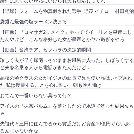
婦仲は悪くないが姑にいびられ夫も対処してくれ
【野球】フォームを物真似された選手: 野茂 イチロー 村田兆治
袋麺ん最強の塩ラーメン決まる
【画像】『ロマサガ2リメイク』やっててイーリスを皇帝にし
たんやけど、こんな格好した女が皇帝とかヤバ過ぎるやろ
【動画】台湾チア、セクハラの決定的瞬間
珍しく夫が早く帰宅→そのままお風呂に入った。しばらくする
と夫を名乗る人から電話がきたんだけど…
高校の頃クラスの女がイジメの延長で兄を使い私はレ○プされ
た 私は復讐することを心に誓い、朝も晩も働き
おでんで一番いらない具って何？
アイスの『抹茶パルム』を落としたので水道で洗った結果ｗｗ
ｗ
先祖代々三田に住んでるから貧乏だけど資産10億円ぐらいあ
るんじゃないかな