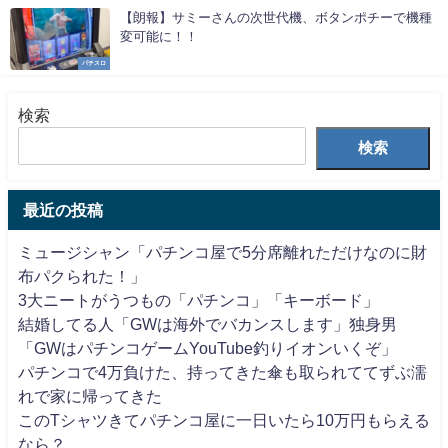
【朗報】サミーさんの次世代機、ボタンポチーで機種
変可能に！！
パチスロ
検索
検索
最近の投稿
ミュージシャン「パチンコ屋で5分席離れただけなのに財
布パクられた！」
3大ニートがうつもの「パチンコ」「キーボード」
結婚してる人「GWは海外でバカンスします」独身男
「GWはパチンコゲームYouTube釣りイオンいくぞ」
パチンコで4万負けた、持ってきた傘も取られててずぶ濡
れで家に帰ってきた
このTシャツきてパチンコ屋に一日いたら10万円もらえる
なら？