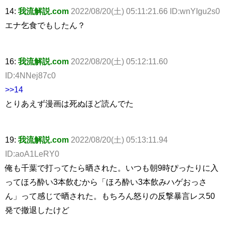
14:
我流解説.com
2022/08/20(土) 05:11:21.66 ID:wnYIgu2s0
エナ乞食でもしたん？
16:
我流解説.com
2022/08/20(土) 05:12:11.60
ID:4NNej87c0
>>14
とりあえず漫画は死ぬほど読んでた
19:
我流解説.com
2022/08/20(土) 05:13:11.94
ID:aoA1LeRY0
俺も千葉で打ってたら晒された。いつも朝9時ぴったりに入
ってほろ酔い3本飲むから「ほろ酔い3本飲みハゲおっさ
ん」って感じで晒された。もちろん怒りの反撃暴言レス50
発で撤退したけど