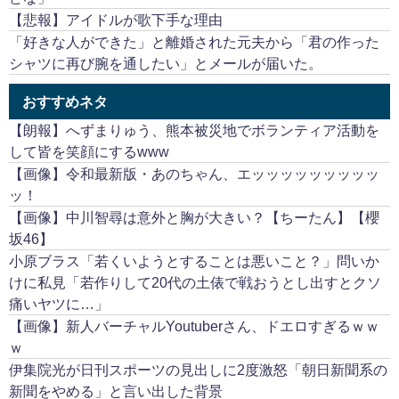
【悲報】アイドルが歌下手な理由
「好きな人ができた」と離婚された元夫から「君の作った
シャツに再び腕を通したい」とメールが届いた。
おすすめネタ
【朗報】へずまりゅう、熊本被災地でボランティア活動を
して皆を笑顔にするwww
【画像】令和最新版・あのちゃん、エッッッッッッッッッ
ッ！
【画像】中川智尋は意外と胸が大きい？【ちーたん】【櫻
坂46】
小原ブラス「若くいようとすることは悪いこと？」問いか
けに私見「若作りして20代の土俵で戦おうとし出すとクソ
痛いヤツに…」
【画像】新人バーチャルYoutuberさん、ドエロすぎるｗｗ
ｗ
伊集院光が日刊スポーツの見出しに2度激怒「朝日新聞系の
新聞をやめる」と言い出した背景