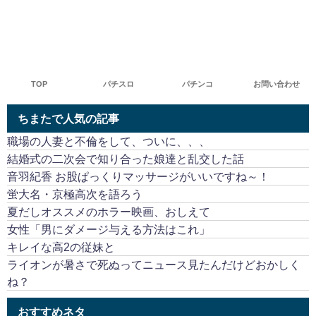
TOP
パチスロ
パチンコ
お問い合わせ
ちまたで人気の記事
職場の人妻と不倫をして、ついに、、、
結婚式の二次会で知り合った娘達と乱交した話
音羽紀香 お股ぱっくりマッサージがいいですね～！
蛍大名・京極高次を語ろう
夏だしオススメのホラー映画、おしえて
女性「男にダメージ与える方法はこれ」
キレイな高2の従妹と
ライオンが暑さで死ぬってニュース見たんだけどおかしく
ね？
おすすめネタ