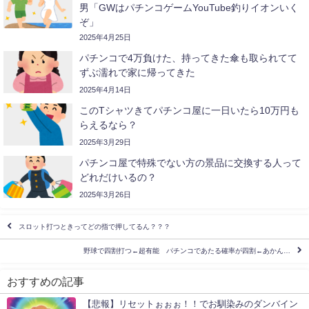
男「GWはパチンコゲームYouTube釣りイオンいく
ぞ」
2025年4月25日
パチンコで4万負けた、持ってきた傘も取られてて
ずぶ濡れで家に帰ってきた
2025年4月14日
このTシャツきてパチンコ屋に一日いたら10万円も
らえるなら？
2025年3月29日
パチンコ屋で特殊でない方の景品に交換する人って
どれだけいるの？
2025年3月26日
スロット打つときってどの指で押してるん？？？
野球で四割打つ←超有能 パチンコであたる確率が四割←あかん…
おすすめの記事
【悲報】リセットぉぉぉ！！でお馴染みのダンバイン