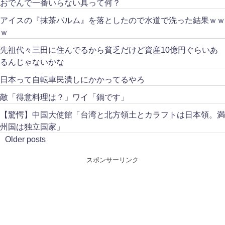
おでんで一番いらない具って何？
アイスの『抹茶パルム』を落としたので水道で洗った結果ｗｗ
ｗ
先祖代々三田に住んでるから貧乏だけど資産10億円ぐらいあ
るんじゃないかな
日本って自転車民潰しにかかってるやろ
敵「得意料理は？」ワイ「鍋です」
【驚愕】中国大使館「台湾と北方領土とカラフトは日本領。満
州国は独立国家」
Older posts
スポンサーリンク