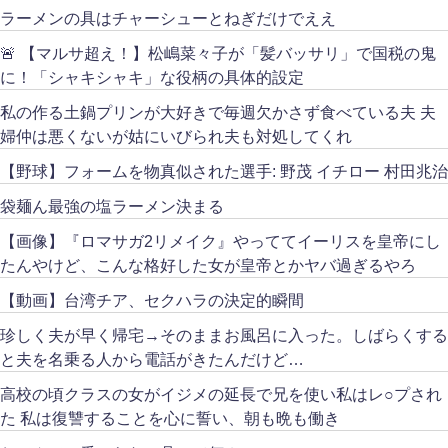
ラーメンの具はチャーシューとねぎだけでええ
🚨 【マルサ超え！】松嶋菜々子が「髪バッサリ」で国税の鬼
に！「シャキシャキ」な役柄の具体的設定
私の作る土鍋プリンが大好きで毎週欠かさず食べている夫 夫
婦仲は悪くないが姑にいびられ夫も対処してくれ
【野球】フォームを物真似された選手: 野茂 イチロー 村田兆治
袋麺ん最強の塩ラーメン決まる
【画像】『ロマサガ2リメイク』やっててイーリスを皇帝にし
たんやけど、こんな格好した女が皇帝とかヤバ過ぎるやろ
【動画】台湾チア、セクハラの決定的瞬間
珍しく夫が早く帰宅→そのままお風呂に入った。しばらくする
と夫を名乗る人から電話がきたんだけど…
高校の頃クラスの女がイジメの延長で兄を使い私はレ○プされ
た 私は復讐することを心に誓い、朝も晩も働き