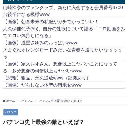
山崎怜奈のファンクラブ、新たに入会すると会員番号3700
台後半になる模様www
【画像】朝倉未来の私服がガチでかっこいい！
大久保佳代子(55)、自身の性欲について語る「エロ動画をみ
てエロい気持ちになる」
【画像】道重さゆみのおっぱいwww
きまぐれオレンジロードみたいな青春を送りたいなっっっ
っ
【画像】家入レオさん、想像以上にヤバいことになって
る…多分想像の何倍以上もヤバいwww
【悲報】粗品、永久追放www（証拠あり）
【画像】だらしない体型の南米女www
ホーム
パチンコ
パチンコ史上最強の敵といえば？
パチンコ
パチンコ史上最強の敵といえば？