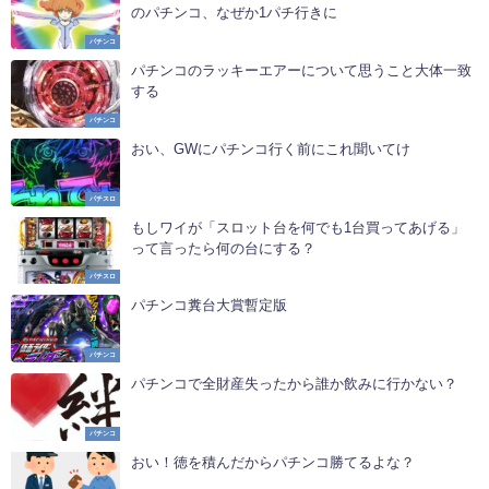
のパチンコ、なぜか1パチ行きに
パチンコ
パチンコのラッキーエアーについて思うこと大体一致
する
パチンコ
おい、GWにパチンコ行く前にこれ聞いてけ
パチスロ
もしワイが「スロット台を何でも1台買ってあげる」
って言ったら何の台にする？
パチスロ
パチンコ糞台大賞暫定版
パチンコ
パチンコで全財産失ったから誰か飲みに行かない？
パチンコ
おい！徳を積んだからパチンコ勝てるよな？