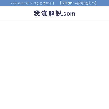
パチスロパチンコまとめサイト 【天井狙い＝設定6を打つ】
我 流 解 説.com