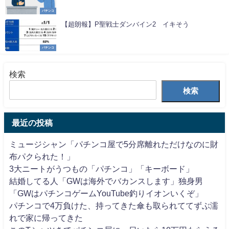
パチンコ
【超朗報】P聖戦士ダンバイン2 イキそう
パチンコ
検索
検索
最近の投稿
ミュージシャン「パチンコ屋で5分席離れただけなのに財
布パクられた！」
3大ニートがうつもの「パチンコ」「キーボード」
結婚してる人「GWは海外でバカンスします」独身男
「GWはパチンコゲームYouTube釣りイオンいくぞ」
パチンコで4万負けた、持ってきた傘も取られててずぶ濡
れで家に帰ってきた