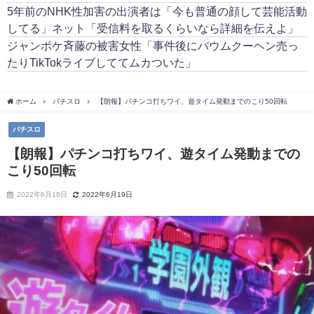
5年前のNHK性加害の出演者は「今も普通の顔して芸能活動
してる」ネット「受信料を取るくらいなら詳細を伝えよ」
ジャンポケ斉藤の被害女性「事件後にバウムクーヘン売っ
たりTikTokライブしててムカついた」
ホーム
パチスロ
【朗報】パチンコ打ちワイ、遊タイム発動までのこり50回転
パチスロ
【朗報】パチンコ打ちワイ、遊タイム発動までの
こり50回転
2022年6月19日
2022年6月19日