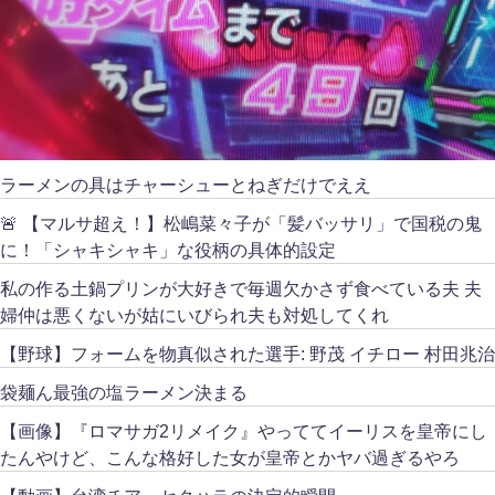
ラーメンの具はチャーシューとねぎだけでええ
🚨 【マルサ超え！】松嶋菜々子が「髪バッサリ」で国税の鬼
に！「シャキシャキ」な役柄の具体的設定
私の作る土鍋プリンが大好きで毎週欠かさず食べている夫 夫
婦仲は悪くないが姑にいびられ夫も対処してくれ
【野球】フォームを物真似された選手: 野茂 イチロー 村田兆治
袋麺ん最強の塩ラーメン決まる
【画像】『ロマサガ2リメイク』やっててイーリスを皇帝にし
たんやけど、こんな格好した女が皇帝とかヤバ過ぎるやろ