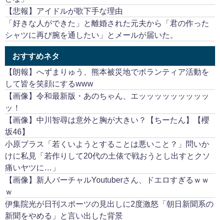
【悲報】アイドルが歌下手な理由
「好きな人ができた」と離婚された元夫から「君の作った
シャツに再び腕を通したい」とメールが届いた。
おすすめネタ
【朗報】へずまりゅう、熊本被災地でボランティア活動を
して皆を笑顔にするwww
【画像】令和最新版・あのちゃん、エッッッッッッッッッ
ッ！
【画像】中川智尋は意外と胸が大きい？【ちーたん】【櫻
坂46】
小原ブラス「若くいようとすることは悪いこと？」問いか
けに私見「若作りして20代の土俵で戦おうとし出すとクソ
痛いヤツに…」
【画像】新人バーチャルYoutuberさん、ドエロすぎるｗｗ
ｗ
伊集院光が日刊スポーツの見出しに2度激怒「朝日新聞系の
新聞をやめる」と言い出した背景