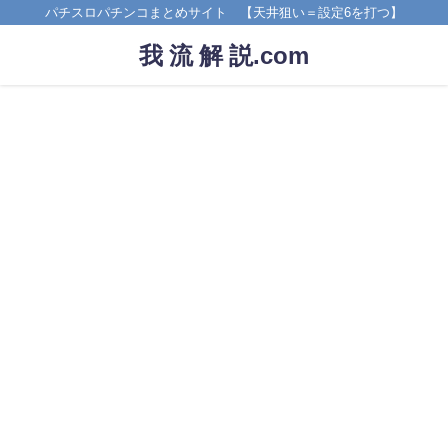
パチスロパチンコまとめサイト 【天井狙い＝設定6を打つ】
我 流 解 説.com