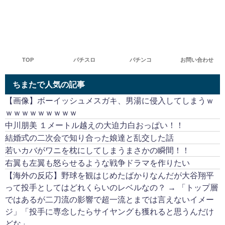
TOP
パチスロ
パチンコ
お問い合わせ
ちまたで人気の記事
【画像】ボーイッシュメスガキ、男湯に侵入してしまうｗ
ｗｗｗｗｗｗｗｗｗ
中川朋美 １メートル越えの大迫力白おっぱい！！
結婚式の二次会で知り合った娘達と乱交した話
若いカバがワニを枕にしてしまうまさかの瞬間！！
右翼も左翼も怒らせるような戦争ドラマを作りたい
【海外の反応】野球を観はじめたばかりなんだが大谷翔平
って投手としてはどれくらいのレベルなの？ → 「トップ層
ではあるが二刀流の影響で超一流とまでは言えないイメー
ジ」「投手に専念したらサイヤングも獲れると思うんだけ
どな」