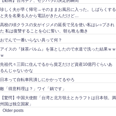
【動画】台湾チア、セクハラの決定的瞬間
珍しく夫が早く帰宅→そのままお風呂に入った。しばらくする
と夫を名乗る人から電話がきたんだけど…
高校の頃クラスの女がイジメの延長で兄を使い私はレ○プされ
た 私は復讐することを心に誓い、朝も晩も働き
おでんで一番いらない具って何？
アイスの『抹茶パルム』を落としたので水道で洗った結果ｗｗ
ｗ
先祖代々三田に住んでるから貧乏だけど資産10億円ぐらいあ
るんじゃないかな
日本って自転車民潰しにかかってるやろ
敵「得意料理は？」ワイ「鍋です」
【驚愕】中国大使館「台湾と北方領土とカラフトは日本領。満
州国は独立国家」
Older posts