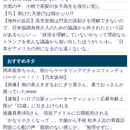
大雨の中、小柄で茶髪の女子高生を強引に犯し
【TL】助けた天使(?)は猫かぶり!?
【海外の反応】高市首相は円安の深刻さを理解できないの
で、日米協調為替介入のための協議から外されたという話
があるらしい → 「状況を理解していないからって理由なら
トランプを色んな議論から追い出したほうがいいわ」「日
本がアメリカの州になるのも遠くないな」
おすすめネタ
岡本姫奈ちゃん、朝からケータリングでチョコフォンデュ
パーティー！！！【乃木坂46】
【画像】例の美人すぎるおにぎり屋さん、裏でおっさんが
握っていたwww
【速報】ハロプロ新メンバーオーディション！応募年齢上
限が『22歳』に引き上げられる
後藤真希(40)さん、現役アイドルに公開処刑される
「かなり小さくなって…」大腸がん手術 松本人志の青森訪
問姿に心配の声「脂肪のない感じが」「無理せずに」