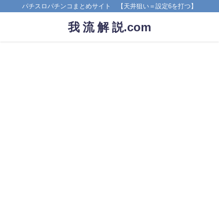
パチスロパチンコまとめサイト 【天井狙い＝設定6を打つ】
我 流 解 説.com