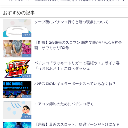
パチンコメーカー「戦国武将の女体化か……強さは信長＞家康＞＞＞秀吉でええやろ」
おすすめの記事
ソープ後にパチンコ行くと勝つ現象について
パチスロ
【即買】2/9発売のスロマン 脳内で脱がせられる神企
画 サワミオリDX号
パチスロ
パチンコ「ラッキートリガーで覇権や！」朝イチ客
「うおおおお！」スロへダッシュ
パチンコ
パチスロのレギュラーボーナスっていらなくね？
パチスロ
エアコン節約のためにパチンコ行く
パチスロ
【悲報】最近のスロット、冷遇ゾーンだらけになる