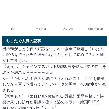
TOP
パチスロ
パチンコ
お問い合わせ
ちまたで人気の記事
男の転がし方や夜の知識を生まれつき全て熟知していたの
に関係を持った男性達からは「もしかして初めて？」と聞
かれて笑えた。
【えぇ…】シャインマスカット約200房を盗んだ男の自宅を
調べた結果ｗｗｗｗｗｗｗｗ
女性「たいへん！彼氏が波にさらわれたの！」 浜辺を散策
しながら写真を撮っていたアベックの男性、400m沖まで流
される
【桜空もも】《エロ動画×お姉さん･淫乱》限界を超えた快
楽の果てに訪れた常識を覆す奇跡のトランス絶頂FUCK
泉りおん 画像4262枚【ヌード】