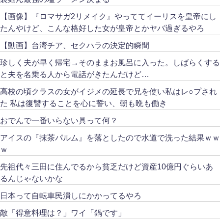
【画像】『ロマサガ2リメイク』やっててイーリスを皇帝にし
たんやけど、こんな格好した女が皇帝とかヤバ過ぎるやろ
【動画】台湾チア、セクハラの決定的瞬間
珍しく夫が早く帰宅→そのままお風呂に入った。しばらくする
と夫を名乗る人から電話がきたんだけど…
高校の頃クラスの女がイジメの延長で兄を使い私はレ○プされ
た 私は復讐することを心に誓い、朝も晩も働き
おでんで一番いらない具って何？
アイスの『抹茶パルム』を落としたので水道で洗った結果ｗｗ
ｗ
先祖代々三田に住んでるから貧乏だけど資産10億円ぐらいあ
るんじゃないかな
日本って自転車民潰しにかかってるやろ
敵「得意料理は？」ワイ「鍋です」