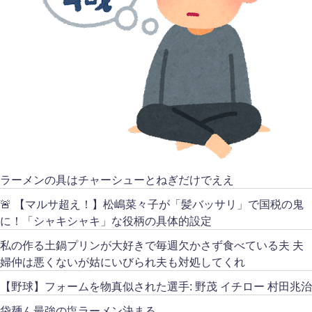
ラーメンの具はチャーシューとねぎだけでええ
🚨 【マルサ超え！】松嶋菜々子が「髪バッサリ」で国税の鬼
に！「シャキシャキ」な役柄の具体的設定
私の作る土鍋プリンが大好きで毎週欠かさず食べている夫 夫
婦仲は悪くないが姑にいびられ夫も対処してくれ
【野球】フォームを物真似された選手: 野茂 イチロー 村田兆治
袋麺ん最強の塩ラーメン決まる