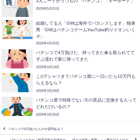
3大ニートがうつもの「パチンコ」「キーボード」
2025年5月21日
結婚してる人「GWは海外でバカンスします」独身
男「GWはパチンコゲームYouTube釣りイオンいく
ぞ」
2025年4月25日
パチンコで4万負けた、持ってきた傘も取られてて
ずぶ濡れで家に帰ってきた
2025年4月14日
このTシャツきてパチンコ屋に一日いたら10万円も
らえるなら？
2025年3月29日
パチンコ屋で特殊でない方の景品に交換する人って
どれだけいるの？
2025年3月26日
パチンコで9万負けたんやが質問ある？