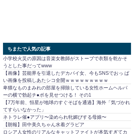
ちまたで人気の記事
小学校火災の原因は音楽女教師がストーブで衣類を乾かそ
うとした事だってwww
【画像】芸能界を引退したデカパイ女、今もSNSでおっ ぱ
い画像を投稿しあたシコ全開ｗｗｗｗｗｗｗｗｗ
卑猥なものまみれの部屋を掃除している女性ホームヘルパ
ーの横で勃起チ●ポを見せつける！ その1
【7万年前、恒星が地球のすぐそばを通過】海外「気づかれ
てすらいなかった」
ネトラレ催●アプリ〜染められ牝媚びする母娘〜
【朗報】田中美久ちゃん水着グラビア
ロシア人女性のリアルなキャットファイトが本気すぎてカ