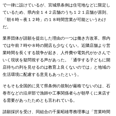
で一律に設けているが、宮城県条例は住宅地などに限定し
ているため、県内全１４２店舗のうち１２１店舗が原則、
「朝６時～夜１２時」の１８時間営業が可能というわけ
だ。
業界団体が請願を提出した理由の一つは働き方改革。県内
では午前７時や８時の開店も少なくない。近隣店舗より営
業時間を長くする競争が起き、人件費や電気代がかさんで
いく現状を疑問視する声があった。「通学する子どもに開
店待ちの列を見せるのは教育上良くないのでは」と地域の
生活環境に配慮する意見もあったという。
そもそも全国的に見て県条例の規制が厳格でないのは、石
巻市などの沿岸部で漁師や工事関係者らが朝早くに来店す
る需要があったためとも言われている。
請願採択を受け、同組合の千葉昭雄専務理事は「営業時間