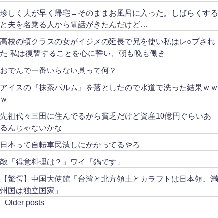
珍しく夫が早く帰宅→そのままお風呂に入った。しばらくする
と夫を名乗る人から電話がきたんだけど…
高校の頃クラスの女がイジメの延長で兄を使い私はレ○プされ
た 私は復讐することを心に誓い、朝も晩も働き
おでんで一番いらない具って何？
アイスの『抹茶パルム』を落としたので水道で洗った結果ｗｗ
ｗ
先祖代々三田に住んでるから貧乏だけど資産10億円ぐらいあ
るんじゃないかな
日本って自転車民潰しにかかってるやろ
敵「得意料理は？」ワイ「鍋です」
【驚愕】中国大使館「台湾と北方領土とカラフトは日本領。満
州国は独立国家」
Older posts