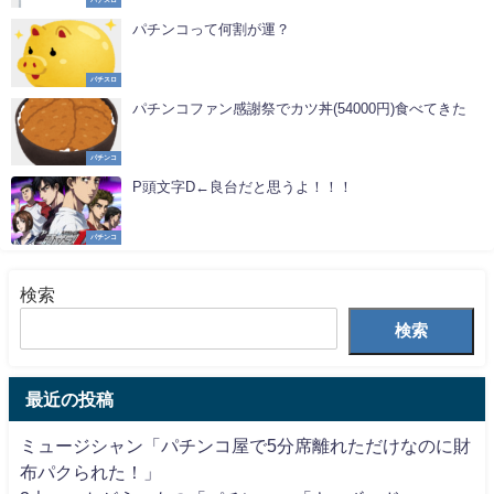
パチンコって何割が運？
パチスロ
パチンコファン感謝祭でカツ丼(54000円)食べてきた
パチンコ
P頭文字D←良台だと思うよ！！！
パチンコ
検索
検索
最近の投稿
ミュージシャン「パチンコ屋で5分席離れただけなのに財
布パクられた！」