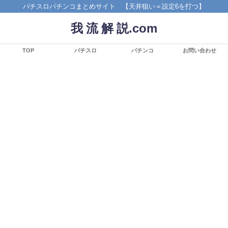
パチスロパチンコまとめサイト 【天井狙い＝設定6を打つ】
我 流 解 説.com
TOP
パチスロ
パチンコ
お問い合わせ