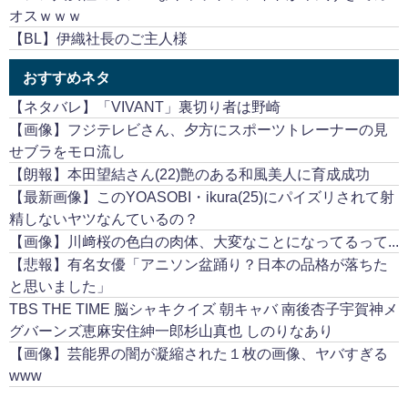
オスｗｗｗ
【BL】伊織社長のご主人様
おすすめネタ
【ネタバレ】「VIVANT」裏切り者は野崎
【画像】フジテレビさん、夕方にスポーツトレーナーの見
せブラをモロ流し
【朗報】本田望結さん(22)艶のある和風美人に育成成功
【最新画像】このYOASOBI・ikura(25)にパイズリされて射
精しないヤツなんているの？
【画像】川﨑桜の色白の肉体、大変なことになってるって...
【悲報】有名女優「アニソン盆踊り？日本の品格が落ちた
と思いました」
TBS THE TIME 脳シャキクイズ 朝キャバ 南後杏子宇賀神メ
グバーンズ恵麻安住紳一郎杉山真也 しのりなあり
【画像】芸能界の闇が凝縮された１枚の画像、ヤバすぎる
www