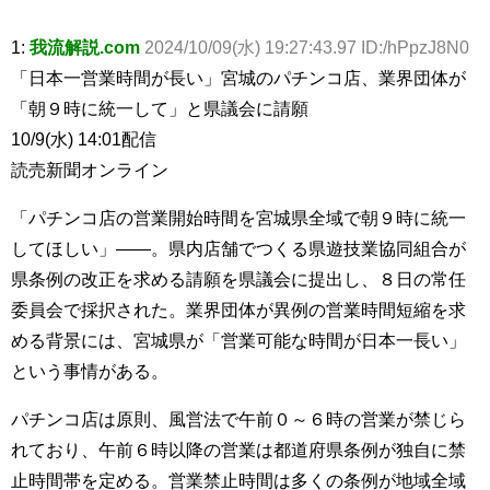
1:
我流解説.com
2024/10/09(水) 19:27:43.97 ID:/hPpzJ8N0
「日本一営業時間が長い」宮城のパチンコ店、業界団体が
「朝９時に統一して」と県議会に請願
10/9(水) 14:01配信
読売新聞オンライン
「パチンコ店の営業開始時間を宮城県全域で朝９時に統一
してほしい」――。県内店舗でつくる県遊技業協同組合が
県条例の改正を求める請願を県議会に提出し、８日の常任
委員会で採択された。業界団体が異例の営業時間短縮を求
める背景には、宮城県が「営業可能な時間が日本一長い」
という事情がある。
パチンコ店は原則、風営法で午前０～６時の営業が禁じら
れており、午前６時以降の営業は都道府県条例が独自に禁
止時間帯を定める。営業禁止時間は多くの条例が地域全域