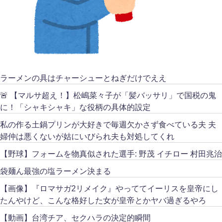
ラーメンの具はチャーシューとねぎだけでええ
🚨 【マルサ超え！】松嶋菜々子が「髪バッサリ」で国税の鬼
に！「シャキシャキ」な役柄の具体的設定
私の作る土鍋プリンが大好きで毎週欠かさず食べている夫 夫
婦仲は悪くないが姑にいびられ夫も対処してくれ
【野球】フォームを物真似された選手: 野茂 イチロー 村田兆治
袋麺ん最強の塩ラーメン決まる
【画像】『ロマサガ2リメイク』やっててイーリスを皇帝にし
たんやけど、こんな格好した女が皇帝とかヤバ過ぎるやろ
【動画】台湾チア、セクハラの決定的瞬間