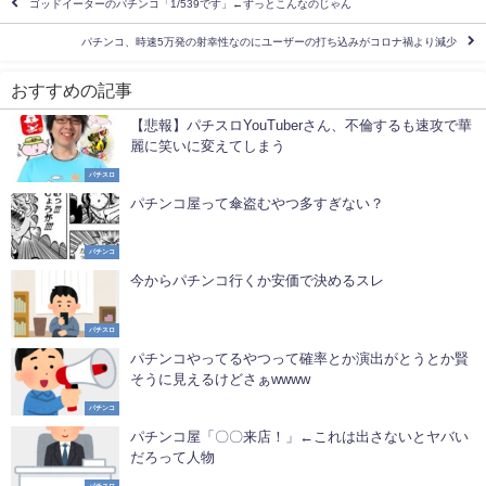
ゴッドイーターのパチンコ「1/539です」←ずっとこんなのじゃん
パチンコ、時速5万発の射幸性なのにユーザーの打ち込みがコロナ禍より減少
おすすめの記事
【悲報】パチスロYouTuberさん、不倫するも速攻で華
麗に笑いに変えてしまう
パチスロ
パチンコ屋って傘盗むやつ多すぎない？
パチンコ
今からパチンコ行くか安価で決めるスレ
パチスロ
パチンコやってるやつって確率とか演出がとうとか賢
そうに見えるけどさぁwwww
パチンコ
パチンコ屋「〇〇来店！」←これは出さないとヤバい
だろって人物
パチスロ