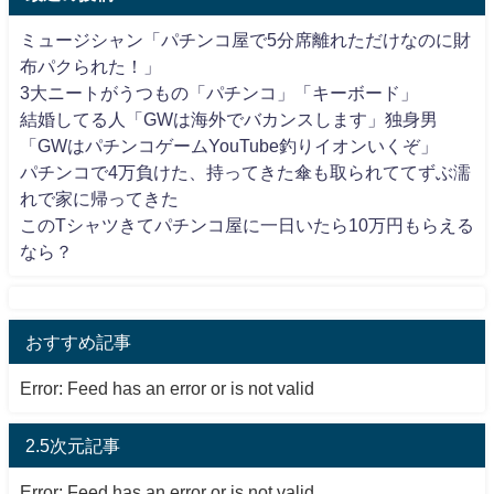
ミュージシャン「パチンコ屋で5分席離れただけなのに財
布パクられた！」
3大ニートがうつもの「パチンコ」「キーボード」
結婚してる人「GWは海外でバカンスします」独身男
「GWはパチンコゲームYouTube釣りイオンいくぞ」
パチンコで4万負けた、持ってきた傘も取られててずぶ濡
れで家に帰ってきた
このTシャツきてパチンコ屋に一日いたら10万円もらえる
なら？
おすすめ記事
Error: Feed has an error or is not valid
2.5次元記事
Error: Feed has an error or is not valid