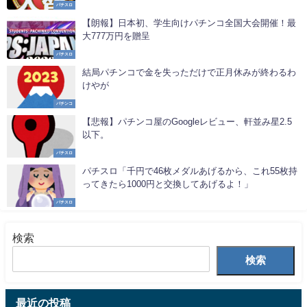
パチスロ
【朗報】日本初、学生向けパチンコ全国大会開催！最
大777万円を贈呈
パチスロ
結局パチンコで金を失っただけで正月休みが終わるわ
けやが
パチンコ
【悲報】パチンコ屋のGoogleレビュー、軒並み星2.5
以下。
パチスロ
パチスロ「千円で46枚メダルあげるから、これ55枚持
ってきたら1000円と交換してあげるよ！」
パチスロ
検索
検索
最近の投稿