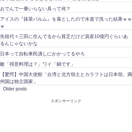
おでんで一番いらない具って何？
アイスの『抹茶パルム』を落としたので水道で洗った結果ｗｗ
ｗ
先祖代々三田に住んでるから貧乏だけど資産10億円ぐらいあ
るんじゃないかな
日本って自転車民潰しにかかってるやろ
敵「得意料理は？」ワイ「鍋です」
【驚愕】中国大使館「台湾と北方領土とカラフトは日本領。満
州国は独立国家」
Older posts
スポンサーリンク