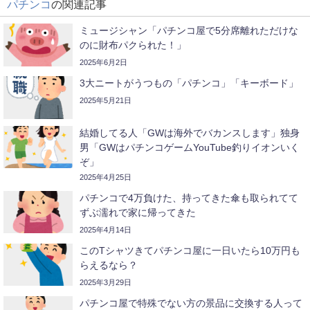
パチンコ
の関連記事
ミュージシャン「パチンコ屋で5分席離れただけな
のに財布パクられた！」
2025年6月2日
3大ニートがうつもの「パチンコ」「キーボード」
2025年5月21日
結婚してる人「GWは海外でバカンスします」独身
男「GWはパチンコゲームYouTube釣りイオンいく
ぞ」
2025年4月25日
パチンコで4万負けた、持ってきた傘も取られてて
ずぶ濡れで家に帰ってきた
2025年4月14日
このTシャツきてパチンコ屋に一日いたら10万円も
らえるなら？
2025年3月29日
パチンコ屋で特殊でない方の景品に交換する人って