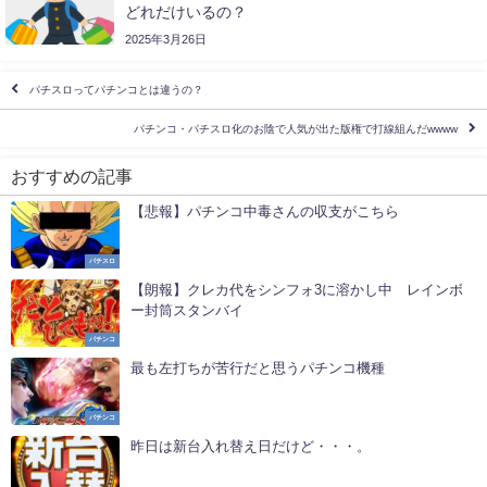
どれだけいるの？
2025年3月26日
パチスロってパチンコとは違うの？
パチンコ・パチスロ化のお陰で人気が出た版権で打線組んだwwww
おすすめの記事
【悲報】パチンコ中毒さんの収支がこちら
パチスロ
【朗報】クレカ代をシンフォ3に溶かし中 レインボ
ー封筒スタンバイ
パチンコ
最も左打ちが苦行だと思うパチンコ機種
パチンコ
昨日は新台入れ替え日だけど・・・。