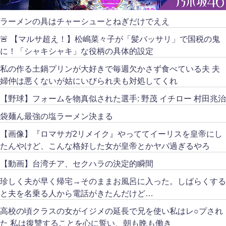
ラーメンの具はチャーシューとねぎだけでええ
🚨 【マルサ超え！】松嶋菜々子が「髪バッサリ」で国税の鬼
に！「シャキシャキ」な役柄の具体的設定
私の作る土鍋プリンが大好きで毎週欠かさず食べている夫 夫
婦仲は悪くないが姑にいびられ夫も対処してくれ
【野球】フォームを物真似された選手: 野茂 イチロー 村田兆治
袋麺ん最強の塩ラーメン決まる
【画像】『ロマサガ2リメイク』やっててイーリスを皇帝にし
たんやけど、こんな格好した女が皇帝とかヤバ過ぎるやろ
【動画】台湾チア、セクハラの決定的瞬間
珍しく夫が早く帰宅→そのままお風呂に入った。しばらくする
と夫を名乗る人から電話がきたんだけど…
高校の頃クラスの女がイジメの延長で兄を使い私はレ○プされ
た 私は復讐することを心に誓い、朝も晩も働き