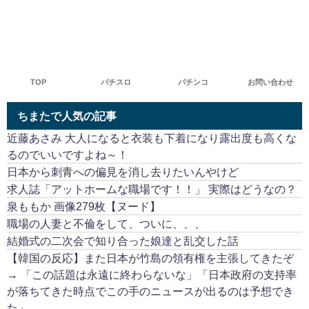
TOP
パチスロ
パチンコ
お問い合わせ
ちまたで人気の記事
近藤あさみ 大人になると衣装も下着になり露出度も高くな
るのでいいですよね～！
日本から刺青への偏見を消し去りたいんやけど
求人誌「アットホームな職場です！！」 実際はどうなの？
泉ももか 画像279枚【ヌード】
職場の人妻と不倫をして、ついに、、、
結婚式の二次会で知り合った娘達と乱交した話
【韓国の反応】また日本が竹島の領有権を主張してきたぞ
→ 「この話題は永遠に終わらないな」「日本政府の支持率
が落ちてきた時点でこの手のニュースが出るのは予想でき
た」