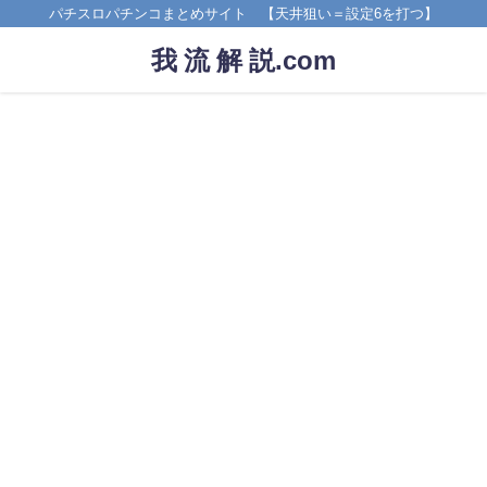
パチスロパチンコまとめサイト 【天井狙い＝設定6を打つ】
我 流 解 説.com