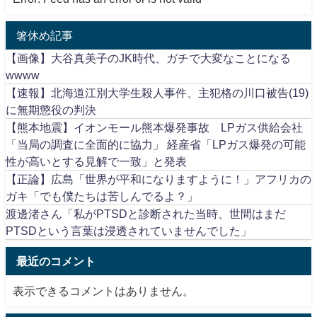
箸休め記事
【画像】大谷真美子のJK時代、ガチで大変なことになる
wwww
【速報】北海道江別大学生殺人事件、主犯格の川口被告(19)
に無期懲役の判決
【熊本地震】イオンモール熊本爆発事故 LPガス供給会社
「当局の調査に全面的に協力」 経産省「LPガス爆発の可能
性が高いとする見解で一致」と発表
【正論】広島「世界が平和になりますように！」アフリカの
ガキ「でも僕たちは苦しんでるよ？」
渡邊渚さん「私がPTSDと診断された当時、世間はまだ
PTSDという言葉は浸透されていませんでした」
最近のコメント
表示できるコメントはありません。