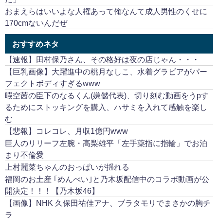
おまえらはいいよな人権あって俺なんて成人男性のくせに
170cmないんだぜ
おすすめネタ
【速報】田村保乃さん、その格好は夜の店じゃん・・・
【巨乳画像】大躍進中の桃月なしこ、水着グラビアがパー
フェクトボディすぎるwww
暇空茜の臣下のなるくん(嫌儲代表)、切り刻む動画をうpす
るためにストッキングを購入、ハサミを入れて感触を楽し
む
【悲報】コレコレ、月収1億円www
巨人のリリーフ左腕・高梨雄平「左手薬指に指輪」でお泊
まり不倫愛
上村麗菜ちゃんのおっぱいが揺れる
福岡のお土産 ｢めんべい｣と乃木坂配信中のコラボ動画が公
開決定！！！【乃木坂46】
【画像】NHK 久保田祐佳アナ、ブラタモリでまさかの胸チ
ラ